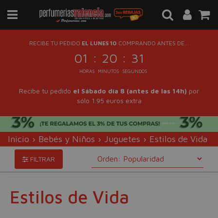
RECIBE TU PEDIDO
EL LUNES 10
COMPRANDO ANTES DE...
:
:
01
20
31
HORAS
MINUTOS
SEGUNDOS
Recibe tu pedido
el Sábado día 8 (antes de las 14h)
por
sólo 1.95 euros extra
Inicio
›
Bebés y Niños
›
Juguetes
›
Estilos de Vida
FILTRAR
Estilos de Vida