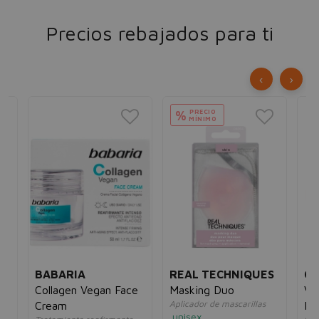
Precios rebajados para ti
‹
›
PRECIO
%
MÍNIMO
BABARIA
REAL TECHNIQUES
GA
Collagen Vegan Face
Masking Duo
Va
Aplicador de mascarillas
Cream
Pe
unisex