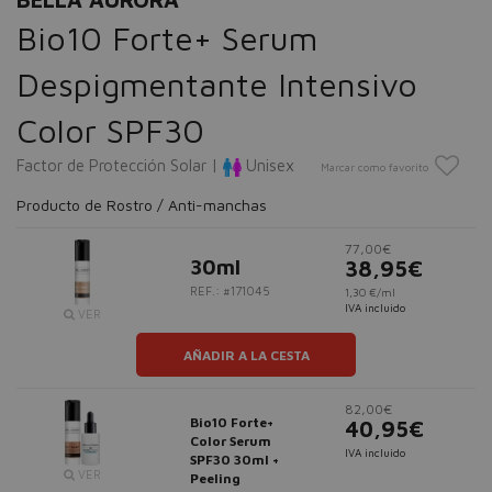
Bio10 Forte+ Serum
Despigmentante Intensivo
Color SPF30
Factor de Protección Solar |
Unisex
Marcar como favorito
Producto de Rostro / Anti-manchas
77,00€
30ml
38,95€
REF.: #171045
1,30 €/ml
IVA incluido
VER
AÑADIR A LA CESTA
82,00€
Bio10 Forte+
40,95€
Color Serum
IVA incluido
SPF30 30ml +
VER
Peeling