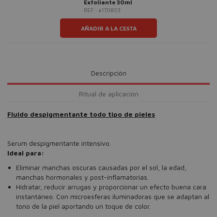
Exfoliante 30ml
REF.: #170803
AÑADIR A LA CESTA
Descripción
Ritual de aplicación
Fluido despigmentante todo tipo de pieles
Serum despigmentante intensivo.
Ideal para:
Eliminar manchas oscuras causadas por el sol, la edad,
manchas hormonales y post-inflamatorias.
Hidratar, reducir arrugas y proporcionar un efecto buena cara
instantáneo. Con microesferas iluminadoras que se adaptan al
tono de la piel aportando un toque de color.