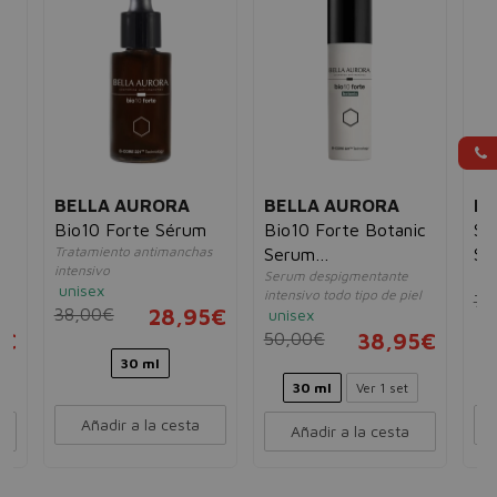
BELLA AURORA
BELLA AURORA
BE
Bio10 Forte Sérum
Bio10 Forte Botanic
Se
Tratamiento antimanchas
Serum
Se
intensivo
s
Serum despigmentante
un
Despigmentante
30
unisex
intensivo todo tipo de piel
77
Intensivo
Ex
38,00€
28,95€
unisex
5€
50,00€
38,95€
30 ml
30 ml
Ver 1 set
Añadir a la cesta
Añadir a la cesta