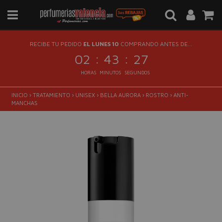
RECIBE TU PEDIDO
EL LUNES 10
COMPRANDO ANTES DE...
:
:
02
43
26
HORAS
MINUTOS
SEGUNDOS
INICIO
›
TRATAMIENTO
›
UNISEX
›
BELLA AURORA
›
ROSTRO
›
ANTI-
MANCHAS