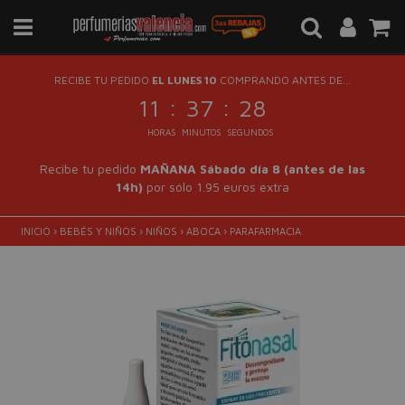
RECIBE TU PEDIDO
EL LUNES 10
COMPRANDO ANTES DE...
:
:
11
37
27
HORAS
MINUTOS
SEGUNDOS
Recibe tu pedido
MAÑANA Sábado día 8 (antes de las
14h)
por sólo 1.95 euros extra
INICIO
›
BEBÉS Y NIÑOS
›
NIÑOS
›
ABOCA
›
PARAFARMACIA