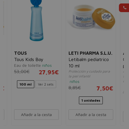
TOUS
LETI PHARMA S.L.U.
A
Tous Kids Boy
Letibalm pediatrico
Gr
Eau de toilette
niños
10 ml
pe
53,00€
27,95€
Protección y cuidado para
Aliv
la piel infantil
salu
niños
niñ
100 ml
Ver 2 sets
ni
0€
8,85€
7,50€
18
1 unidades
Añadir a la cesta
Añadir a la cesta