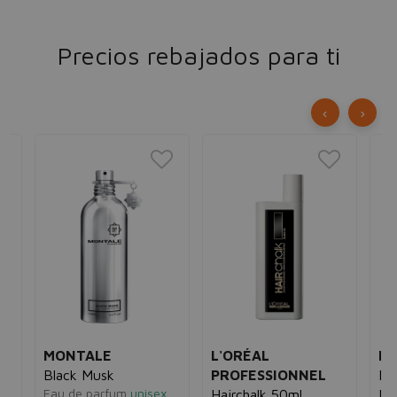
Precios rebajados para ti
‹
›
MONTALE
L'ORÉAL
M
Black Musk
PROFESSIONNEL
Fac
e
Eau de parfum
unisex
Hairchalk 50ml
Pe