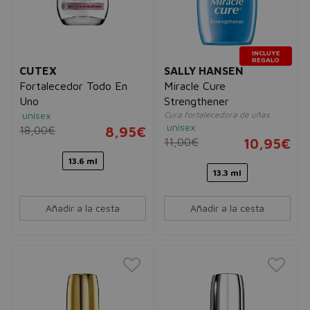
INCLUYE
REGALO
CUTEX
SALLY HANSEN
Fortalecedor Todo En
Miracle Cure
Uno
Strengthener
unisex
Cura fortalecedora de uñas
unisex
18,00€
8,95€
11,00€
10,95€
13.6 ml
13.3 ml
Añadir a la cesta
Añadir a la cesta