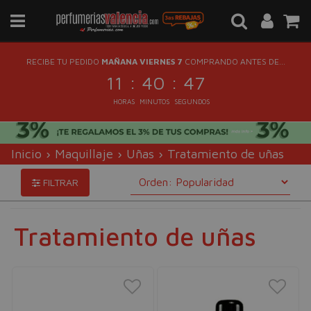
RECIBE TU PEDIDO
MAÑANA VIERNES 7
COMPRANDO ANTES DE...
:
:
11
40
46
HORAS
MINUTOS
SEGUNDOS
Inicio
›
Maquillaje
›
Uñas
›
Tratamiento de uñas
FILTRAR
Tratamiento de uñas