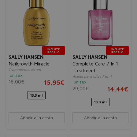
INCLUYE
INCLUYE
REGALO
REGALO
SALLY HANSEN
SALLY HANSEN
Nailgrowth Miracle
Complete Care 7 In 1
Tratamiento sérum
Treatment
unisex
Aceite para uñas 7 en 1
16,00€
15,95€
unisex
29,00€
14,44€
13.3 ml
13.3 ml
Añadir a la cesta
Añadir a la cesta