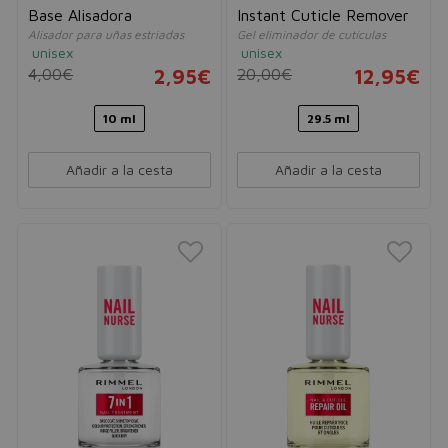
Base Alisadora
Instant Cuticle Remover
Alisador para uñas estriadas
Gel eliminador de cutículas
unisex
unisex
4,00€
2,95€
20,00€
12,95€
10 ml
29.5 ml
Añadir a la cesta
Añadir a la cesta