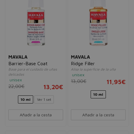
MAVALA
MAVALA
Barrier-Base Coat
Ridge Filler
Base para el cuidado de uñas
Alisa la superficie de la uña
delicadas
unisex
unisex
13,00€
11,95€
22,00€
13,20€
10 ml
10 ml
Ver 1 set
Añadir a la cesta
Añadir a la cesta