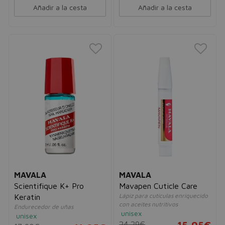
Añadir a la cesta
Añadir a la cesta
MAVALA
MAVALA
Scientifique K+ Pro
Mavapen Cuticle Care
Lápiz para cutículas enriquecido
Keratin
con aceites nutritivos
Endurecedor de uñas
unisex
unisex
24,29€