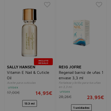
INCLUYE
REGALO
SALLY HANSEN
REIG JOFRE
Vitamin E Nail & Cuticle
Regenail barniz de uñas 1
Oil
envase 3,3 ml
Aceite para cutículas
Fortaleza y brillo para tus uñas
unisex
en 3,3 ml.
unisex
17,00€
14,95€
28,26€
23,95€
13.3 ml
1 unidades