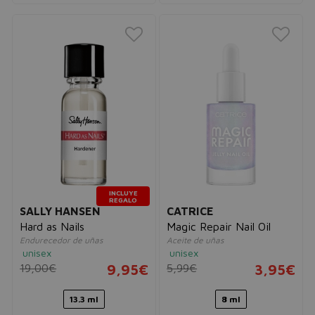
INCLUYE
REGALO
SALLY HANSEN
CATRICE
Hard as Nails
Magic Repair Nail Oil
Endurecedor de uñas
Aceite de uñas
unisex
unisex
19,00€
9,95€
5,99€
3,95€
13.3 ml
8 ml