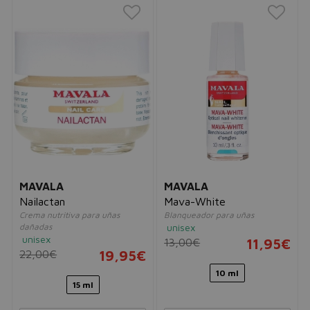
MAVALA
MAVALA
Nailactan
Mava-White
Crema nutritiva para uñas
Blanqueador para uñas
dañadas
unisex
unisex
13,00€
11,95€
22,00€
19,95€
10 ml
15 ml