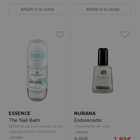
Añadir a la cesta
Añadir a la cesta
ESSENCE
NURANA
The Nail Balm
Endurecedor
Bálsamo para el cuidado de las
Tratamiento de uñas
uñas de efecto instantáneo
unisex
unisex
4,00€
2,95€