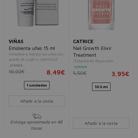
VIÑAS
CATRICE
Emolienta uñas 15 ml
Nail Growth Elixir
Fortalece e hidrata tus uñas con
Treatment
aceite de argán y vitamina E.
Tratamiento Reparador
unisex
unisex
10,02€
8,49€
5,50€
3,95€
1 unidades
10.5 ml
Añadir a la cesta
Entrega aproximada en 48
Añadir a la cesta
horas