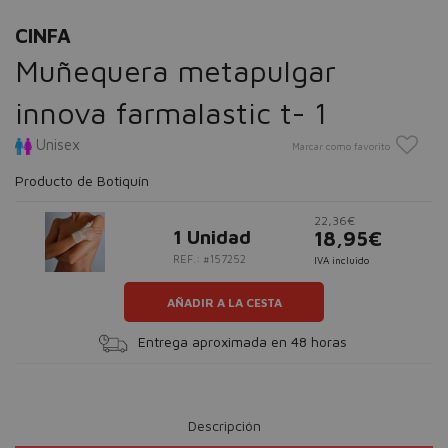
CINFA
Muñequera metapulgar
innova farmalastic t- 1
Unisex
Marcar como favorito
Producto de Botiquín
22,36€
1 Unidad
18,95€
REF.: #157252
IVA incluido
AÑADIR A LA CESTA
Entrega aproximada en 48 horas
Descripción