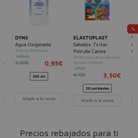
DYNS
ELASTOPLAST
VE
s
Agua Oxigenada
Salvelox Tiritas
Co
Artículo de botiquín
Patrulla Canina
Ca
unisex
Protección y diversión para
Red
2,00€
0,95€
heridas infantiles
her
5€
niños
un
4,13€
3,50€
16
250 ml
20 unidades
Añadir a la cesta
Añadir a la cesta
Precios rebajados para ti