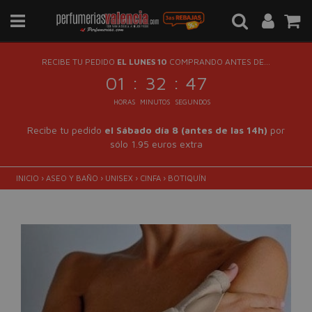
RECIBE TU PEDIDO
EL LUNES 10
COMPRANDO ANTES DE...
:
:
01
32
46
HORAS
MINUTOS
SEGUNDOS
Recibe tu pedido
el Sábado día 8 (antes de las 14h)
por
sólo 1.95 euros extra
INICIO
›
ASEO Y BAÑO
›
UNISEX
›
CINFA
›
BOTIQUÍN