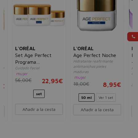
L'ORÉAL
L'ORÉAL
L
l
Set Age Perfect
Age Perfect Noche
Re
Hidratante reafirmante
Programa
-D
antimanchas pieles
loe
Cuidado facial
Ret
 +
Antiflacidez,Día
maduras
mujer
ant
50ml+Noche
mujer
mu
56,00€
22,95€
50ml+Ojos 15ml
18,00€
8,95€
5€
15
set
50 ml
Ver 1 set
Añadir a la cesta
Añadir a la cesta