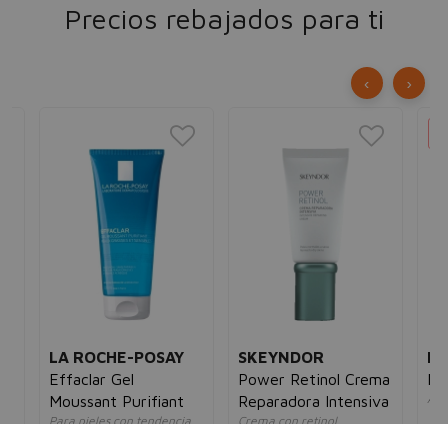
Precios rebajados para ti
‹
›
LA ROCHE-POSAY
SKEYNDOR
RE
Effaclar Gel
Power Retinol Crema
Ma
Apl
e
Moussant Purifiant
Reparadora Intensiva
un
Para pieles con tendencia
Crema con retinol
15
acneica
unisex