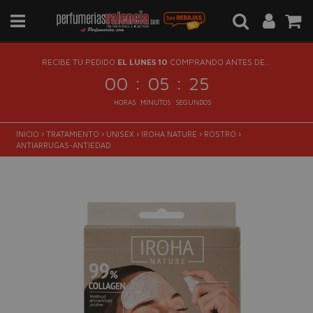
RECIBE TU PEDIDO
EL LUNES 10
COMPRANDO ANTES DE...
:
:
00
05
24
HORAS
MINUTOS
SEGUNDOS
INICIO
›
TRATAMIENTO
›
UNISEX
›
IROHA NATURE
›
ROSTRO
›
ANTIARRUGAS-ANTIEDAD