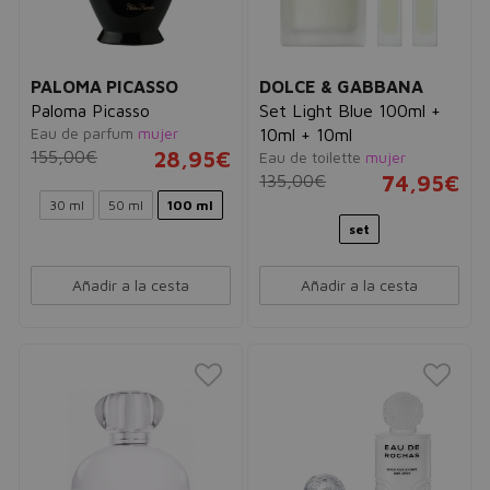
PALOMA PICASSO
DOLCE & GABBANA
Paloma Picasso
Set Light Blue 100ml +
Eau de parfum
mujer
10ml + 10ml
155,00€
28,95€
Eau de toilette
mujer
135,00€
74,95€
30 ml
50 ml
100 ml
set
Añadir a la cesta
Añadir a la cesta