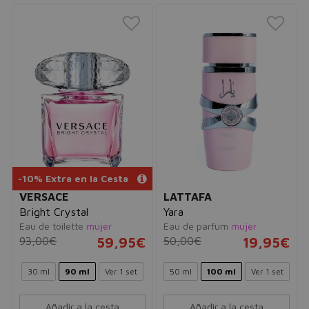
-10% Extra en la Cesta
VERSACE
LATTAFA
Bright Crystal
Yara
Eau de toilette
mujer
Eau de parfum
mujer
93,00€
59,95€
50,00€
19,95€
30 ml
90 ml
Ver 1 set
50 ml
100 ml
Ver 1 set
Añadir a la cesta
Añadir a la cesta