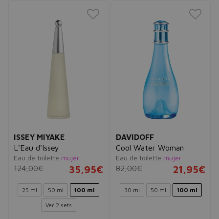
ISSEY MIYAKE
DAVIDOFF
L'Eau d'Issey
Cool Water Woman
Eau de toilette
mujer
Eau de toilette
mujer
124,00€
35,95€
82,00€
21,95€
25 ml
50 ml
100 ml
30 ml
50 ml
100 ml
Ver 2 sets