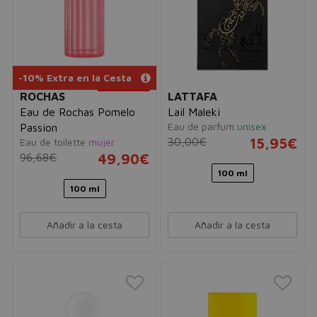
-10% Extra en la Cesta
INCLUYE
REGALO
ROCHAS
LATTAFA
Eau de Rochas Pomelo
Lail Maleki
Eau de parfum
unisex
Passion
30,00€
15,95€
Eau de toilette
mujer
96,68€
49,90€
100 ml
100 ml
Añadir a la cesta
Añadir a la cesta