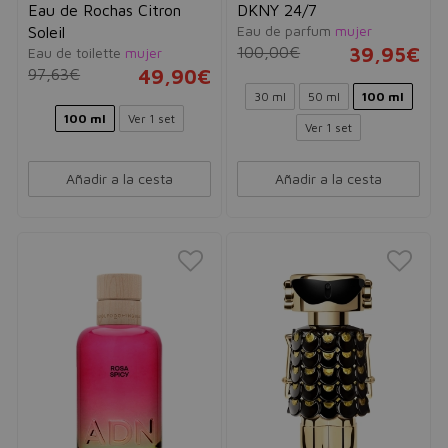
Eau de Rochas Citron
DKNY 24/7
Eau de parfum
mujer
Soleil
100,00€
39,95€
Eau de toilette
mujer
97,63€
49,90€
30 ml
50 ml
100 ml
100 ml
Ver 1 set
Ver 1 set
Añadir a la cesta
Añadir a la cesta