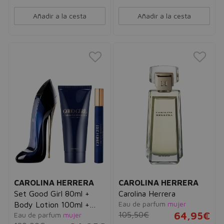
Añadir a la cesta
Añadir a la cesta
CAROLINA HERRERA
CAROLINA HERRERA
Set Good Girl 80ml +
Carolina Herrera
Eau de parfum
mujer
Body Lotion 100ml +
105,50€
64,95€
Eau de parfum
mujer
10ml