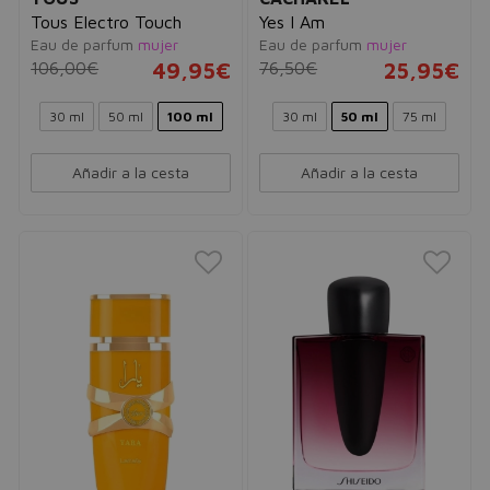
Tous Electro Touch
Yes I Am
Eau de parfum
mujer
Eau de parfum
mujer
106,00€
49,95€
76,50€
25,95€
30 ml
50 ml
100 ml
30 ml
50 ml
75 ml
Añadir a la cesta
Añadir a la cesta