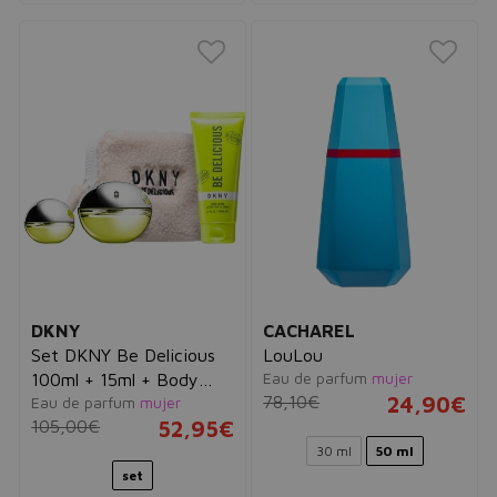
DKNY
CACHAREL
Set DKNY Be Delicious
LouLou
Eau de parfum
mujer
100ml + 15ml + Body
78,10€
24,90€
Eau de parfum
mujer
Lotion 100ml + Neceser
105,00€
52,95€
30 ml
50 ml
set