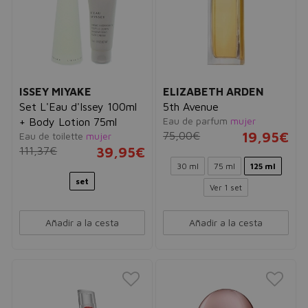
ISSEY MIYAKE
ELIZABETH ARDEN
Set L'Eau d'Issey 100ml
5th Avenue
Eau de parfum
mujer
+ Body Lotion 75ml
75,00€
19,95€
Eau de toilette
mujer
111,37€
39,95€
30 ml
75 ml
125 ml
set
Ver 1 set
Añadir a la cesta
Añadir a la cesta