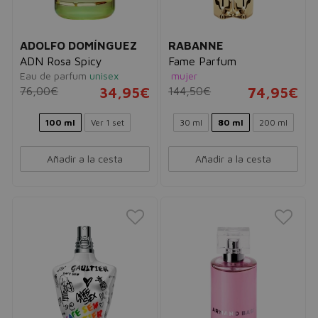
ADOLFO DOMÍNGUEZ
RABANNE
ADN Rosa Spicy
Fame Parfum
Eau de parfum
unisex
mujer
76,00€
34,95€
144,50€
74,95€
100 ml
Ver 1 set
30 ml
80 ml
200 ml
Añadir a la cesta
Añadir a la cesta