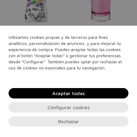
JEAN PAUL GAULTIER
ARMAND BASI
Utilizamos cookies propias y de terceros para fines
Le Male Pride Edition
Rose
analíticos, personalización de anuncios, y para mejorar tu
Eau de toilette
unisex
Eau de toilette
mujer
experiencia de compra. Puedes aceptar todas las cookies
144,00€
76,95€
46,00€
20,95€
con el botón “Aceptar todas” o gestionar tus preferencias
desde “Configurar”. También puedes optar por rechazar el
125 ml
100 ml
uso de cookies no esenciales para tu navegación.
Añadir a la cesta
Añadir a la cesta
Aceptar todas
Configurar cookies
Rechazar