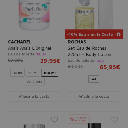
-10% Extra en la Cesta
CACHAREL
ROCHAS
Anaïs Anaïs L'Original
Set Eau de Rochas
Eau de toilette
mujer
220ml + Body Lotion
89,50€
29,95€
Eau de toilette
mujer
500ml
80,00€
65,95€
30 ml
50 ml
100 ml
set
Ver 2 sets
Añadir a la cesta
Añadir a la cesta
PRECIO
%
MÍNIMO