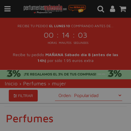
RECIBE TU PEDIDO
EL LUNES 10
COMPRANDO ANTES DE...
:
:
00
14
02
HORAS
MINUTOS
SEGUNDOS
Recibe tu pedido
MAÑANA Sábado día 8 (antes de las
14h)
por sólo 1.95 euros extra
Inicio
›
Perfumes
›
mujer
FILTRAR
Perfumes