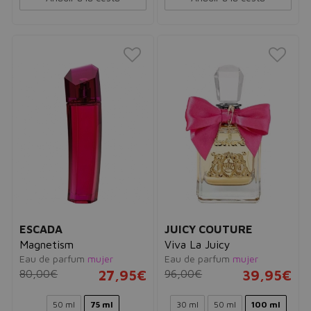
ESCADA
JUICY COUTURE
Magnetism
Viva La Juicy
Eau de parfum
mujer
Eau de parfum
mujer
80,00€
27,95€
96,00€
39,95€
50 ml
75 ml
30 ml
50 ml
100 ml