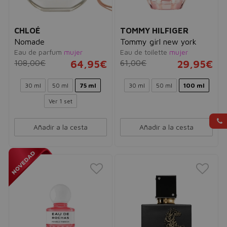
CHLOÉ
TOMMY HILFIGER
Nomade
Tommy girl new york
Eau de parfum
mujer
Eau de toilette
mujer
108,00€
64,95€
61,00€
29,95€
30 ml
50 ml
75 ml
30 ml
50 ml
100 ml
Ver 1 set
Añadir a la cesta
Añadir a la cesta