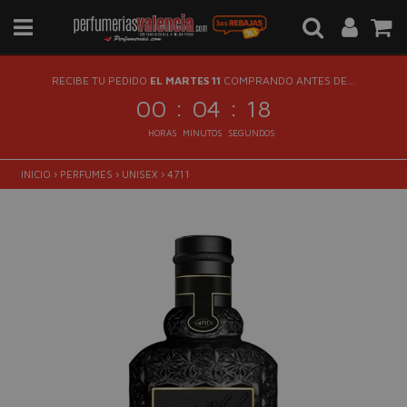
RECIBE TU PEDIDO
EL MARTES 11
COMPRANDO ANTES DE...
:
:
00
04
17
HORAS
MINUTOS
SEGUNDOS
INICIO
›
PERFUMES
›
UNISEX
›
4711