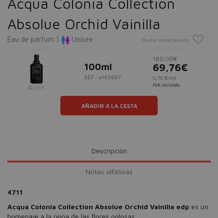
Acqua Colonia Collection
Absolue Orchid Vainilla
Eau de parfum |
Unisex
Marcar como favorito
180,00€
100ml
69,76€
REF.: #165687
0,70 €/ml
IVA incluido
VER
AÑADIR A LA CESTA
Descripción
Notas olfativas
4711
Acqua Colonia Collection Absolue Orchid Vainilla edp
es un
homenaje a la reina de las flores golosas.