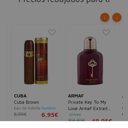
‹
›
CUBA
ARMAF
JE
as
Cuba Brown
Private Key To My
JL
Eau de toilette
hombre
Eau
Love Armaf Extrait
8,00€
6,95€
63
unisex
de Parfum
ex
103,82€
49,95€
8€
35 ml
100 ml
30