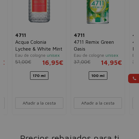
4711
4711
47
te
Acqua Colonia
4711 Remix Green
471
Lychee & White Mint
Oasis
Ma
x
Eau de cologne
unisex
Eau de cologne
unisex
Eau
5€
51,00€
16,95€
37,00€
14,95€
33
170 ml
100 ml
Añadir a la cesta
Añadir a la cesta
Precios rebajados para ti