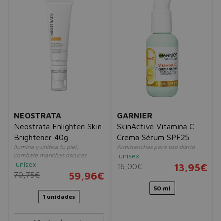
NEOSTRATA
GARNIER
Neostrata Enlighten Skin
SkinActive Vitamina C
Brightener 40g
Crema Sérum SPF25
Ilumina y unifica tu piel,
Antimanchas para uso diario
combate manchas oscuras
unisex
unisex
16,00€
13,95€
70,75€
59,96€
50 ml
1 unidades