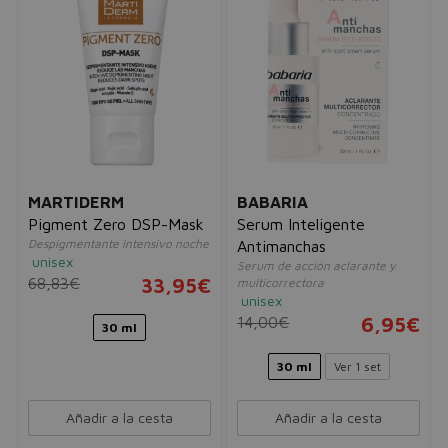
MARTIDERM
BABARIA
Pigment Zero DSP-Mask
Serum Inteligente
Despigmentante intensivo noche
Antimanchas
unisex
Serum de acción aclarante y
68,83€
33,95€
multicorrectora
unisex
14,00€
6,95€
30 ml
30 ml
Ver 1 set
Añadir a la cesta
Añadir a la cesta