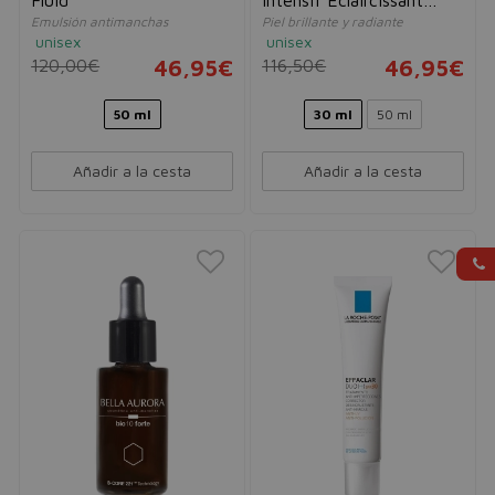
Emulsión antimanchas
Piel brillante y radiante
Anti-Taches
unisex
unisex
120,00€
46,95€
116,50€
46,95€
50 ml
30 ml
50 ml
Añadir a la cesta
Añadir a la cesta