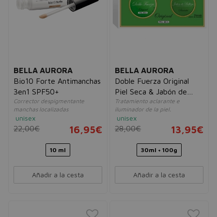
BELLA AURORA
BELLA AURORA
Bio10 Forte Antimanchas
Doble Fuerza Original
3en1 SPF50+
Piel Seca & Jabón de
Corrector despigmentante
Tratamiento aclarante e
Belleza Serenité
manchas localizadas
iluminador de la piel.
unisex
unisex
22,00€
16,95€
28,00€
13,95€
10 ml
30ml + 100g
Añadir a la cesta
Añadir a la cesta