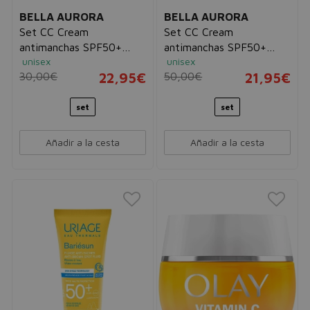
BELLA AURORA
BELLA AURORA
Set CC Cream
Set CC Cream
antimanchas SPF50+
antimanchas SPF50+
unisex
unisex
Tono Claro 30ml +
Tono Medio 30ml +
30,00€
22,95€
50,00€
21,95€
Neceser
Neceser
set
set
Añadir a la cesta
Añadir a la cesta