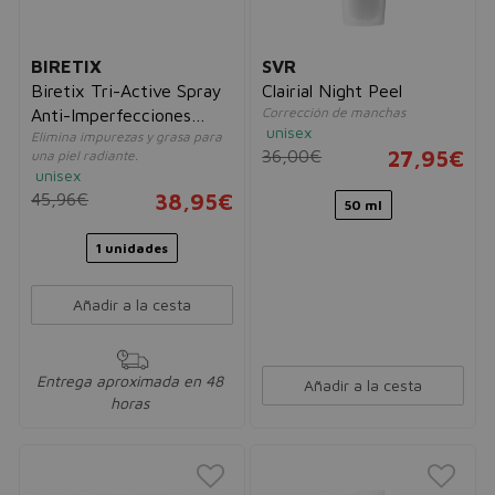
BIRETIX
SVR
Biretix Tri-Active Spray
Clairial Night Peel
Corrección de manchas
Anti-Imperfecciones
unisex
Elimina impurezas y grasa para
100ml
36,00€
27,95€
una piel radiante.
unisex
45,96€
38,95€
50 ml
1 unidades
Añadir a la cesta
Entrega aproximada en 48
Añadir a la cesta
horas