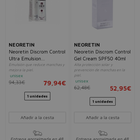
NEORETIN
NEORETIN
Neoretin Discrom Control
Neoretin Discrom Control
Ultra Emulsion
Gel Cream SPF50 40ml
Emulsión que reduce manchas y
Alta protección solar y
Despigmentante 30ml
mejora la piel.
prevención de manchas en la
unisex
piel.
unisex
94,33€
79,94€
62,48€
52,95€
1 unidades
1 unidades
Añadir a la cesta
Añadir a la cesta
Entrega aproximada en 48
Entrega aproximada en 48