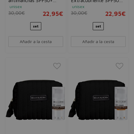
antimanchas SPF50+
Extracubriente SPF50+
unisex
unisex
Color Oil Free 30ml +
30ml + Neceser
30,00€
22,95€
30,00€
22,95€
Neceser
set
set
Añadir a la cesta
Añadir a la cesta