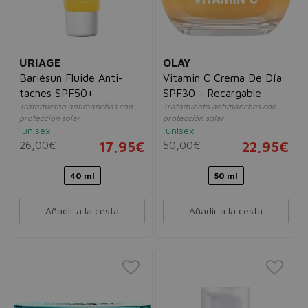
URIAGE
OLAY
Bariésun Fluide Anti-
Vitamin C Crema De Día
taches SPF50+
SPF30 - Recargable
Tratamietno antimanchas con
Tratamiento antimanchas con
protección solar
protección solar
unisex
unisex
26,00€
17,95€
50,00€
22,95€
40 ml
50 ml
Añadir a la cesta
Añadir a la cesta