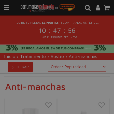
RECIBE TU PEDIDO
EL MARTES 11
COMPRANDO ANTES DE...
:
:
10
47
55
HORAS
MINUTOS
SEGUNDOS
Inicio
›
Tratamiento
›
Rostro
›
Anti-manchas
FILTRAR
Anti-manchas