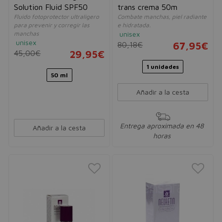
Solution Fluid SPF50
trans crema 50m
Fluido fotoprotector ultraligero
Combate manchas, piel radiante
para prevenir y corregir las
e hidratada.
manchas
unisex
unisex
80,18€
67,95€
45,00€
29,95€
1 unidades
50 ml
Añadir a la cesta
Entrega aproximada en 48
Añadir a la cesta
horas