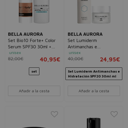
BELLA AURORA
BELLA AURORA
Set Bio10 Forte+ Color
Set Lumiderm
Serum SPF30 30ml +
Antimanchas e
unisex
unisex
Peeling Exfoliante 30ml
Hidratación SPF20 30ml
82,00€
40,95€
40,00€
24,95€
+ Contorno de Ojos 15ml
set
Set Lumiderm Antimanchas e
Hidratación SPF20 30ml ml
Añadir a la cesta
Añadir a la cesta