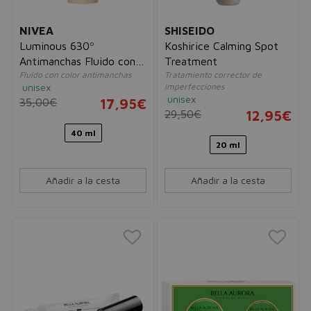
NIVEA
SHISEIDO
Luminous 630º
Koshirice Calming Spot
Antimanchas Fluido con
Treatment
Fluido con color antimanchas
Tratamiento corrector de
Color FP20
unisex
imperfecciones
unisex
35,00€
17,95€
29,50€
12,95€
40 ml
20 ml
Añadir a la cesta
Añadir a la cesta