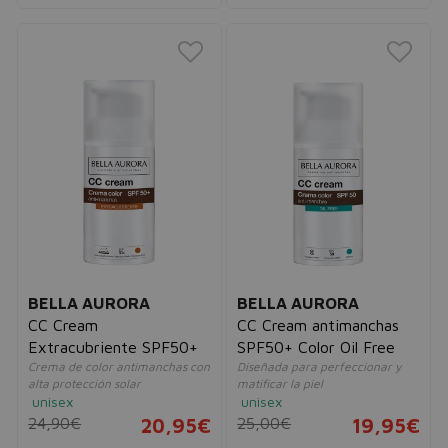
BELLA AURORA
BELLA AURORA
CC Cream
CC Cream antimanchas
Extracubriente SPF50+
SPF50+ Color Oil Free
Crema de color antimanchas con
Diseñada para perfeccionar y
alta protección solar
matificar la piel
unisex
unisex
24,90€
20,95€
25,00€
19,95€