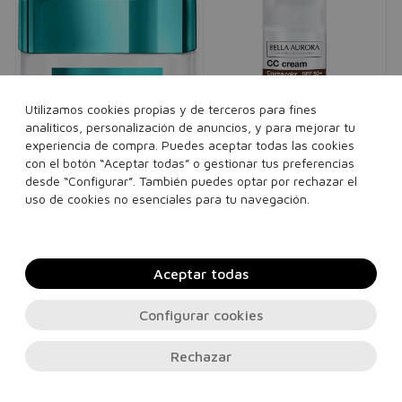
Utilizamos cookies propias y de terceros para fines
analíticos, personalización de anuncios, y para mejorar tu
experiencia de compra. Puedes aceptar todas las cookies
con el botón “Aceptar todas” o gestionar tus preferencias
L'ORÉAL
BELLA AURORA
desde “Configurar”. También puedes optar por rechazar el
Crema Anti-Manchas
CC Cream
uso de cookies no esenciales para tu navegación.
SPF50 Bright Reveal
Extracubriente SPF50+
Ilumina la piel
Crema de color antimanchas con
unisex
alta protección solar
unisex
32,00€
17,95€
Aceptar todas
24,90€
20,95€
50 ml
Configurar cookies
30 ml
Ver 2 sets
Rechazar
Añadir a la cesta
Añadir a la cesta