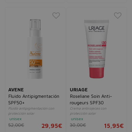
AVENE
URIAGE
Fluido Antipigmentación
Roseliane Soin Anti-
SPF50+
rougeurs SPF30
Fluido antipigmentación con
Crema antirojeces con
protección solar
protección solar
unisex
unisex
52,00€
29,95€
30,00€
15,95€