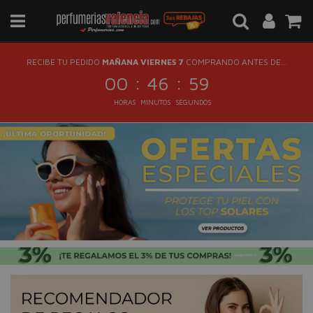
RECIBE TU PEDIDO
MAÑANA VIERNES 7
COMPRANDO ANTES DE...
:
:
00
46
59
HORAS
MINUTOS
SEGUNDOS