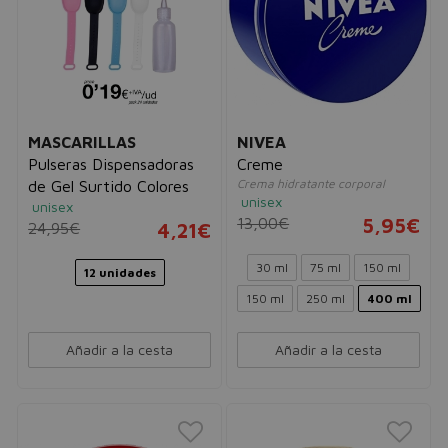
MASCARILLAS
NIVEA
Pulseras Dispensadoras
Creme
Crema hidratante corporal
de Gel Surtido Colores
unisex
unisex
13,00€
5,95€
24,95€
4,21€
30 ml
75 ml
150 ml
12 unidades
150 ml
250 ml
400 ml
Añadir a la cesta
Añadir a la cesta