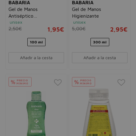
BABARIA
BABARIA
Gel de Manos
Gel de Manos
Antiséptico
Higienizante
unisex
unisex
Desinfectante
2,50€
1,95€
5,00€
2,95€
100 ml
300 ml
Añadir a la cesta
Añadir a la cesta
PRECIO
PRECIO
%
%
MÍNIMO
MÍNIMO