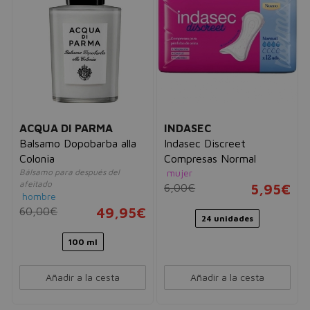
ACQUA DI PARMA
INDASEC
Balsamo Dopobarba alla
Indasec Discreet
Colonia
Compresas Normal
Bálsamo para después del
mujer
afeitado
6,00€
5,95€
hombre
60,00€
49,95€
24 unidades
100 ml
Añadir a la cesta
Añadir a la cesta