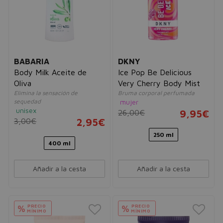
BABARIA
DKNY
Body Milk Aceite de
Ice Pop Be Delicious
Oliva
Very Cherry Body Mist
Elimina la sensación de
Bruma corporal perfumada
sequedad
mujer
unisex
26,00€
9,95€
3,00€
2,95€
250 ml
400 ml
Añadir a la cesta
Añadir a la cesta
PRECIO
PRECIO
%
%
MÍNIMO
MÍNIMO