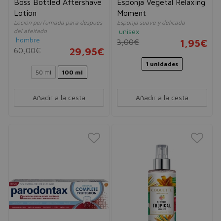
Boss Bottled Aftershave
Esponja Vegetal Relaxing
Lotion
Moment
Loción perfumada para después
Esponja suave y delicada
del afeitado
unisex
hombre
3,00€
1,95€
60,00€
29,95€
1 unidades
50 ml
100 ml
Añadir a la cesta
Añadir a la cesta