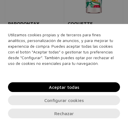
PARODONTAX
COQUETTE
Dentífrico Complete
Tropical Body Mist
Utilizamos cookies propias y de terceros para fines
Bruma corporal
Protection Original
analíticos, personalización de anuncios, y para mejorar tu
unisex
unisex
experiencia de compra. Puedes aceptar todas las cookies
4,00€
2,95€
7,00€
5,95€
con el botón “Aceptar todas” o gestionar tus preferencias
desde “Configurar”. También puedes optar por rechazar el
200 ml
75 ml
uso de cookies no esenciales para tu navegación.
Añadir a la cesta
Añadir a la cesta
Aceptar todas
Configurar cookies
Rechazar