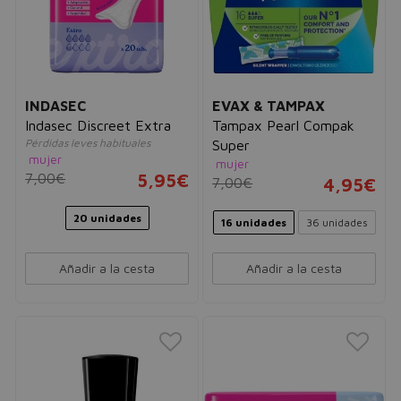
INDASEC
EVAX & TAMPAX
Indasec Discreet Extra
Tampax Pearl Compak
Pérdidas leves habituales
Super
mujer
mujer
7,00€
5,95€
7,00€
4,95€
20 unidades
16 unidades
36 unidades
Añadir a la cesta
Añadir a la cesta