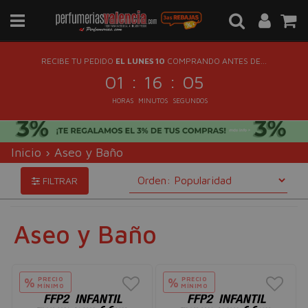
RECIBE TU PEDIDO
EL LUNES 10
COMPRANDO ANTES DE...
:
:
01
16
03
HORAS
MINUTOS
SEGUNDOS
Inicio
›
Aseo y Baño
FILTRAR
Aseo y Baño
PRECIO
PRECIO
%
%
MÍNIMO
MÍNIMO