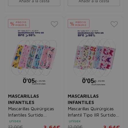
Añadir a la cesta
Añadir a la cesta
PRECIO
PRECIO
%
%
MÍNIMO
MÍNIMO
MASCARILLAS
MASCARILLAS
INFANTILES
INFANTILES
Mascarillas Quirúrgicas
Mascarillas Quirúrgicas
Infantiles Surtido
Infantil Tipo IIR Surtido
unisex
unisex
Dibujitos tipo IIR de 3
Infantil I
12,00€
3,64€
12,00€
3,64€
Capas