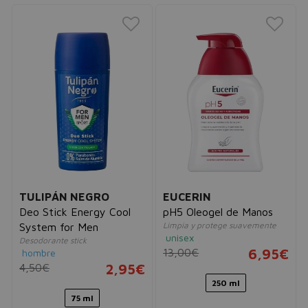
TULIPÁN NEGRO
EUCERIN
Deo Stick Energy Cool
pH5 Oleogel de Manos
Limpia y protege suavemente
System for Men
unisex
Desodorante stick
13,00€
6,95€
hombre
4,50€
2,95€
250 ml
75 ml