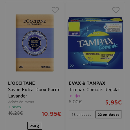
L'OCCITANE
EVAX & TAMPAX
Savon Extra-Doux Karite
Tampax Compak Regular
mujer
Lavander
6,00€
5,95€
Jabón de manos
unisex
16,20€
10,95€
18 unidades
22 unidades
250 g