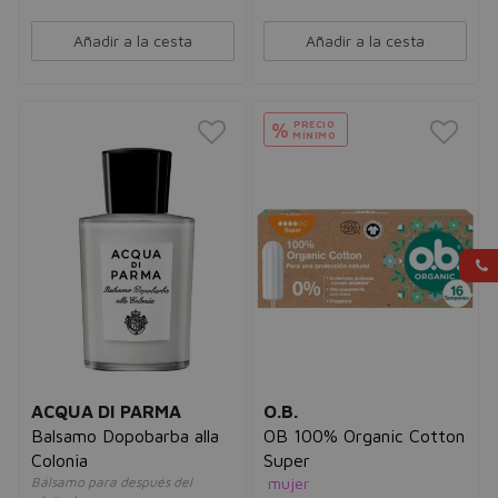
Añadir a la cesta
Añadir a la cesta
PRECIO
%
MÍNIMO
ACQUA DI PARMA
O.B.
Balsamo Dopobarba alla
OB 100% Organic Cotton
Colonia
Super
Bálsamo para después del
mujer