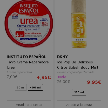
INSTITUTO ESPAÑOL
DKNY
Tarro Crema Reparadora
Ice Pop Be Delicious
Urea
Citrus Splash Body Mist
Crema reparadora
Bruma corporal perfumada
mujer
7,00€
4,95€
26,00€
9,95€
50 ml
400 ml
250 ml
Añadir a la cesta
Añadir a la cesta