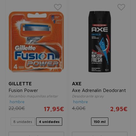
GILLETTE
AXE
Fusion Power
Axe Adrenalin Deodorant
Recambio maquinillas afeitar
Desodorante spray
hombre
hombre
22,00€
17,95€
4,00€
2,95€
8 unidades
4 unidades
150 ml