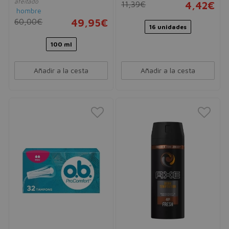
afeitado
11,39€
4,42€
hombre
60,00€
49,95€
16 unidades
100 ml
Añadir a la cesta
Añadir a la cesta