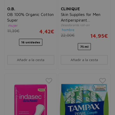
O.B.
CLINIQUE
OB 100% Organic Cotton
Skin Supplies for Men
Super
Antiperspirant
mujer
Desodorante roll-on
Deodorant Roll-On
hombre
11,39€
4,42€
22,00€
14,95€
16 unidades
75 ml
Añadir a la cesta
Añadir a la cesta