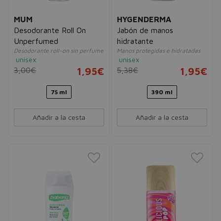
MUM
HYGENDERMA
Desodorante Roll On
Jabón de manos
Unperfumed
hidratante
Desodorante roll-on sin perfume
Manos protegidas e hidratadas
unisex
unisex
3,00€
1,95€
5,38€
1,95€
75 ml
390 ml
Añadir a la cesta
Añadir a la cesta