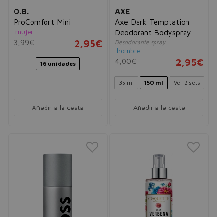
O.B.
AXE
ProComfort Mini
Axe Dark Temptation
mujer
Deodorant Bodyspray
3,99€
2,95€
Desodorante spray
hombre
4,00€
2,95€
16 unidades
35 ml
150 ml
Ver 2 sets
Añadir a la cesta
Añadir a la cesta