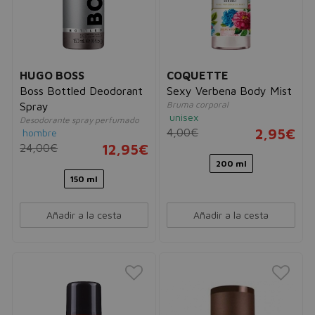
HUGO BOSS
COQUETTE
Boss Bottled Deodorant
Sexy Verbena Body Mist
Bruma corporal
Spray
unisex
Desodorante spray perfumado
4,00€
2,95€
hombre
24,00€
12,95€
200 ml
150 ml
Añadir a la cesta
Añadir a la cesta