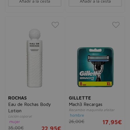
Añadir a la cesta
Añadir a la cesta
ROCHAS
GILLETTE
Eau de Rochas Body
Mach3 Recargas
Recambio maquinilla afeitar
Lotion
hombre
Loción coporal
26,00€
17,95€
mujer
35,00€
22,95€