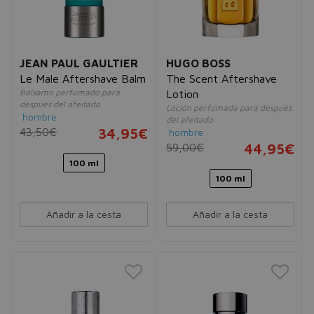
JEAN PAUL GAULTIER
HUGO BOSS
Le Male Aftershave Balm
The Scent Aftershave
Bálsamo perfumado para
Lotion
después del afeitado
Loción perfumada para después
hombre
del afeitado
43,50€
34,95€
hombre
59,00€
44,95€
100 ml
100 ml
Añadir a la cesta
Añadir a la cesta