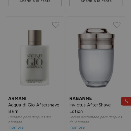
Añadir a la cesta
Añadir a la cesta
ARMANI
RABANNE
Acqua di Gio Aftershave
Invictus AfterShave
Balm
Lotion
Bálsamo para después del
Loción perfumada para después
afeitado
del afeitado
hombre
hombre