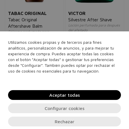
TABAC ORIGINAL
VICTOR
Tabac Original
Silvestre After Shave
Loción perfumada para después
Aftershave Balm
del afeitado
Bálsamo perfumado para
hombre
después del afeitado
18,00€
16,95€
hombre
Utilizamos cookies propias y de terceros para fines
22,00€
7,95€
analíticos, personalización de anuncios, y para mejorar tu
experiencia de compra. Puedes aceptar todas las cookies
100 ml
con el botón “Aceptar todas” o gestionar tus preferencias
75 ml
desde “Configurar”. También puedes optar por rechazar el
uso de cookies no esenciales para tu navegación.
Añadir a la cesta
Añadir a la cesta
Aceptar todas
Configurar cookies
Rechazar
Contacto, soporte e información legal