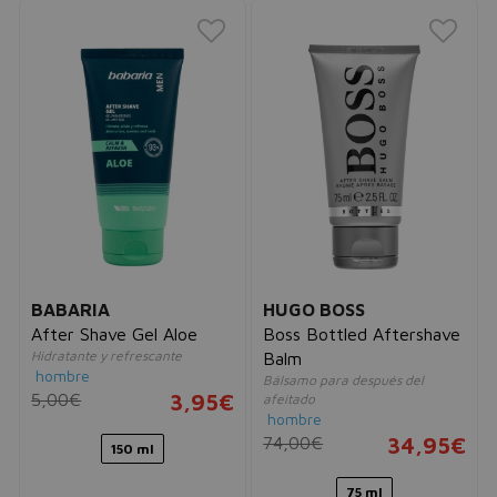
BABARIA
HUGO BOSS
After Shave Gel Aloe
Boss Bottled Aftershave
Hidratante y refrescante
Balm
hombre
Bálsamo para después del
5,00€
3,95€
afeitado
hombre
74,00€
34,95€
150 ml
75 ml