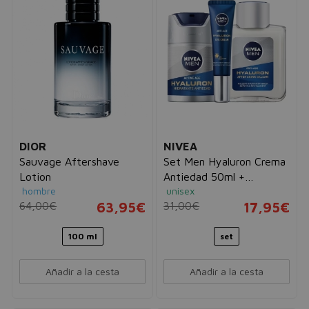
DIOR
NIVEA
Sauvage Aftershave
Set Men Hyaluron Crema
Lotion
Antiedad 50ml +
hombre
unisex
Contorno 15ml + After
64,00€
63,95€
31,00€
17,95€
Shave 100ml
100 ml
set
Añadir a la cesta
Añadir a la cesta