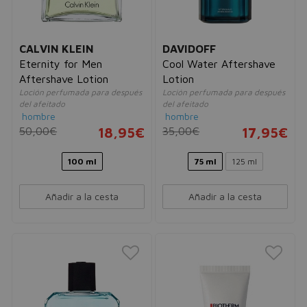
CALVIN KLEIN
DAVIDOFF
Eternity for Men
Cool Water Aftershave
Aftershave Lotion
Lotion
Loción perfumada para después
Loción perfumada para después
del afeitado
del afeitado
hombre
hombre
50,00€
18,95€
35,00€
17,95€
100 ml
75 ml
125 ml
Añadir a la cesta
Añadir a la cesta