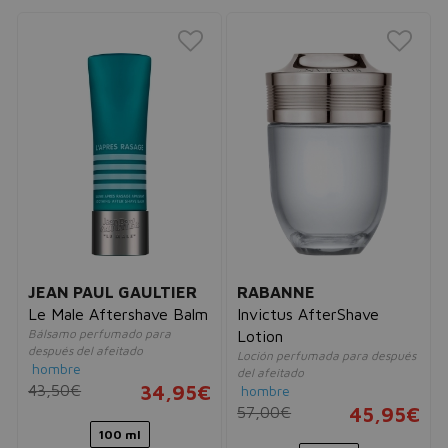
JEAN PAUL GAULTIER
RABANNE
Le Male Aftershave Balm
Invictus AfterShave
Bálsamo perfumado para
Lotion
después del afeitado
Loción perfumada para después
hombre
del afeitado
43,50€
34,95€
hombre
57,00€
45,95€
100 ml