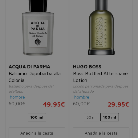
ACQUA DI PARMA
HUGO BOSS
Balsamo Dopobarba alla
Boss Bottled Aftershave
Colonia
Lotion
Bálsamo para después del
Loción perfumada para después
afeitado
del afeitado
hombre
hombre
60,00€
49,95€
60,00€
29,95€
100 ml
50 ml
100 ml
Añadir a la cesta
Añadir a la cesta