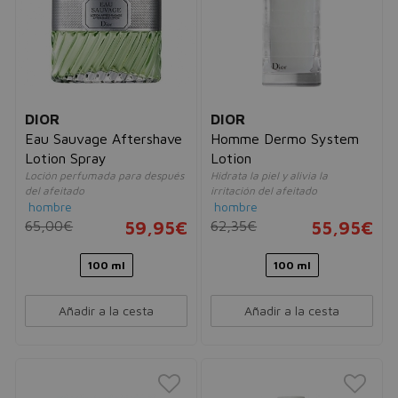
DIOR
DIOR
Eau Sauvage Aftershave
Homme Dermo System
Lotion Spray
Lotion
Loción perfumada para después
Hidrata la piel y alivia la
del afeitado
irritación del afeitado
hombre
hombre
65,00€
59,95€
62,35€
55,95€
100 ml
100 ml
Añadir a la cesta
Añadir a la cesta