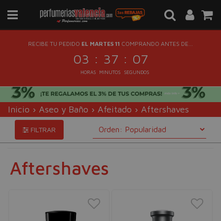
RECIBE TU PEDIDO
EL MARTES 11
COMPRANDO ANTES DE...
:
:
03
37
06
HORAS
MINUTOS
SEGUNDOS
Inicio
›
Aseo y Baño
›
Afeitado
›
Aftershaves
FILTRAR
Aftershaves