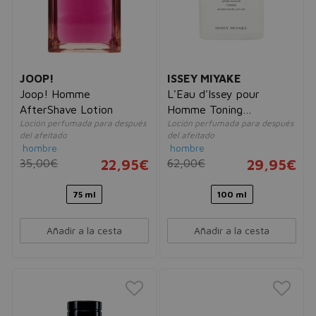
JOOP!
ISSEY MIYAKE
Joop! Homme
L'Eau d'Issey pour
AfterShave Lotion
Homme Toning
Loción perfumada para después
Loción perfumada para después
Aftershave Lotion
del afeitado
del afeitado
hombre
hombre
35,00€
22,95€
62,00€
29,95€
75 ml
100 ml
Añadir a la cesta
Añadir a la cesta