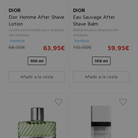
DIOR
DIOR
Dior Homme After Shave
Eau Sauvage After
Lotion
Shave Balm
Loción perfumada para después
Bálsamo para después del
del afeitado
afeitado
hombre
hombre
68,00€
63,95€
110,00€
59,95€
100 ml
100 ml
Añadir a la cesta
Añadir a la cesta