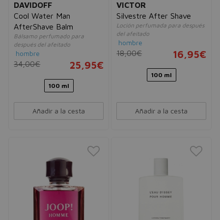
DAVIDOFF
VICTOR
Cool Water Man
Silvestre After Shave
Loción perfumada para después
AfterShave Balm
del afeitado
Bálsamo perfumado para
hombre
después del afeitado
18,00€
16,95€
hombre
34,00€
25,95€
100 ml
100 ml
Añadir a la cesta
Añadir a la cesta