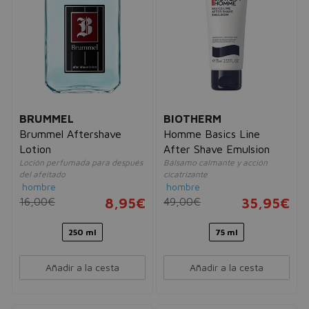
BRUMMEL
BIOTHERM
Brummel Aftershave
Homme Basics Line
Lotion
After Shave Emulsion
Loción perfumada para después
Bálsamo calmante y acción
del afeitado
cicatrizante
hombre
hombre
16,00€
8,95€
49,00€
35,95€
250 ml
75 ml
Añadir a la cesta
Añadir a la cesta