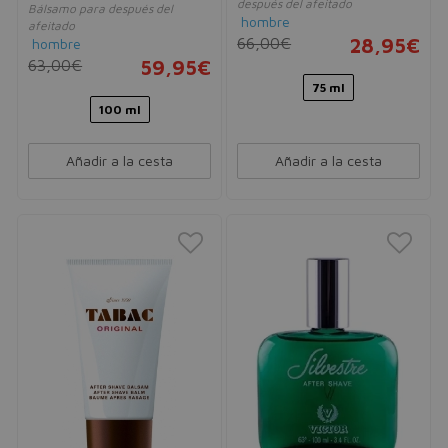
después del afeitado
Bálsamo para después del
hombre
afeitado
66,00€
28,95€
hombre
63,00€
59,95€
75 ml
100 ml
Añadir a la cesta
Añadir a la cesta