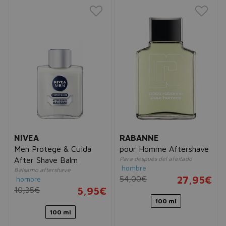
NIVEA
RABANNE
Men Protege & Cuida
pour Homme Aftershave
Para después del afeitado
After Shave Balm
hombre
Bálsamo aftershave
54,00€
27,95€
hombre
10,35€
5,95€
100 ml
100 ml