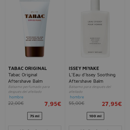
TABAC ORIGINAL
ISSEY MIYAKE
Tabac Original
L'Eau d'Issey Soothing
Aftershave Balm
Aftershave Balm
Bálsamo perfumado para
Bálsamo para después del
después del afeitado
afeitado
hombre
hombre
22,00€
7,95€
55,00€
27,95€
75 ml
100 ml