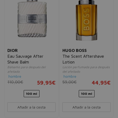
DIOR
HUGO BOSS
Eau Sauvage After
The Scent Aftershave
Shave Balm
Lotion
Bálsamo para después del
Loción perfumada para después
afeitado
del afeitado
hombre
hombre
110,00€
59,95€
59,00€
44,95€
100 ml
100 ml
Añadir a la cesta
Añadir a la cesta