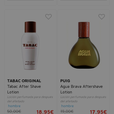
TABAC ORIGINAL
PUIG
Tabac After Shave
Agua Brava Aftershave
Lotion
Lotion
Loción perfumada para después
Loción perfumada para después
del afeitado
del afeitado
hombre
hombre
50,00€
18,95€
19,00€
17,95€