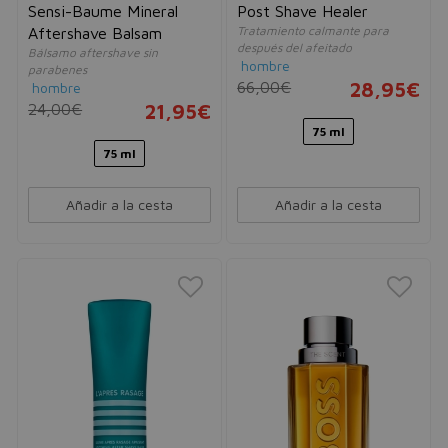
Sensi-Baume Mineral
Post Shave Healer
Tratamiento calmante para
Aftershave Balsam
después del afeitado
Bálsamo aftershave sin
hombre
parabenes
66,00€
28,95€
hombre
24,00€
21,95€
75 ml
75 ml
Añadir a la cesta
Añadir a la cesta