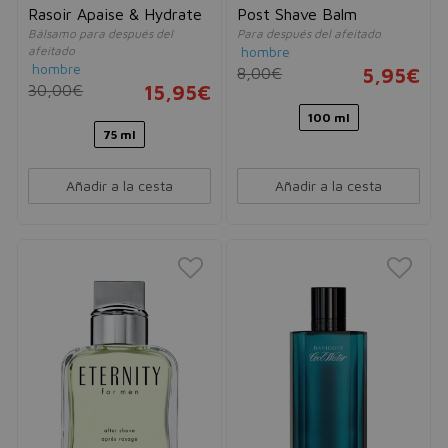
Rasoir Apaise & Hydrate
Post Shave Balm
Bálsamo para después del
Para después del afeitado
afeitado
hombre
hombre
8,00€
5,95€
30,00€
15,95€
100 ml
75 ml
Añadir a la cesta
Añadir a la cesta