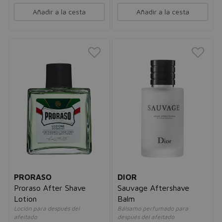
Añadir a la cesta
Añadir a la cesta
PRORASO
DIOR
Proraso After Shave
Sauvage Aftershave
Lotion
Balm
Loción para después del
Bálsamo perfumado para
afeitado
después del afeitado