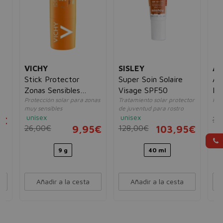
VICHY
SISLEY
AN
ve
Stick Protector
Super Soin Solaire
Ag
Zonas Sensibles
Visage SPF50
Pr
Protección solar para zonas
Tratamiento solar protector
Pro
SPF50
& 
muy sensibles
de juventud para rostro
un
Cr
unisex
unisex
5€
30
26,00€
9,95€
128,00€
103,95€
9 g
40 ml
Añadir a la cesta
Añadir a la cesta