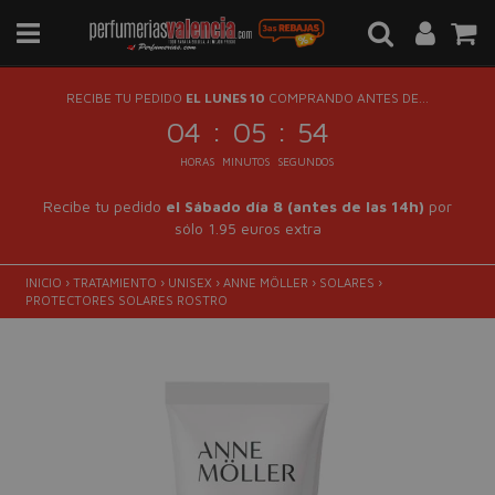
RECIBE TU PEDIDO
EL LUNES 10
COMPRANDO ANTES DE...
:
:
04
05
53
HORAS
MINUTOS
SEGUNDOS
Recibe tu pedido
el Sábado día 8 (antes de las 14h)
por
sólo 1.95 euros extra
INICIO
›
TRATAMIENTO
›
UNISEX
›
ANNE MÖLLER
›
SOLARES
›
PROTECTORES SOLARES ROSTRO