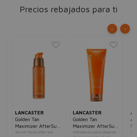
Precios rebajados para ti
‹
›
LANCASTER
LANCASTER
AN
Golden Tan
Golden Tan
Ag
s
Maximizer AfterSun
Maximizer AfterSun
SP
Serum facial after sun
Hidratación para después
Pro
m
Face Serum
Lotion