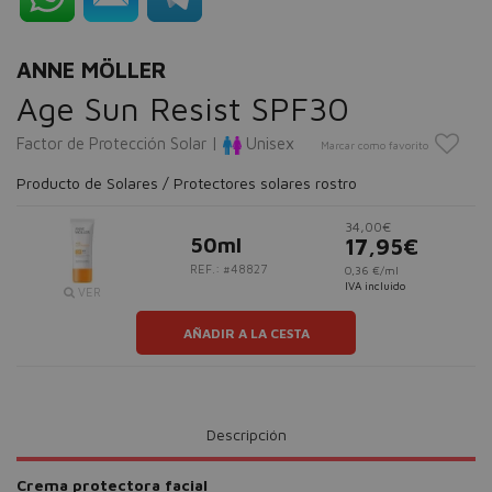
ANNE MÖLLER
Age Sun Resist SPF30
Factor de Protección Solar |
Unisex
Marcar como favorito
Producto de Solares / Protectores solares rostro
34,00€
50ml
17,95€
REF.: #48827
0,36 €/ml
IVA incluido
VER
AÑADIR A LA CESTA
Descripción
Crema protectora facial