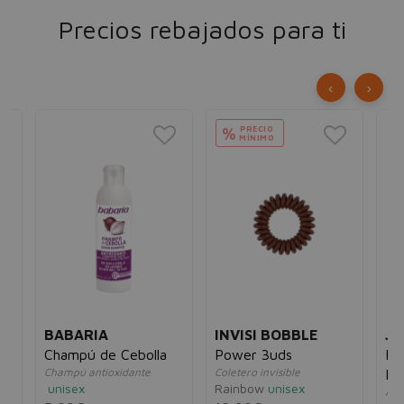
Precios rebajados para ti
‹
›
PRECIO
%
MÍNIMO
BABARIA
INVISI BOBBLE
JO
Champú de Cebolla
Power 3uds
Fr
Champú antioxidante
Coletero invisible
Re
unisex
Rainbow
unisex
Agu
Ca