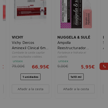
VICHY
NUGGELA & SULÉ
MO
Vichy Dercos
Ampolla
Se
Aminexil Clinical 6ml
Reestructurador
An
Combate la caída capilar
Fortalece e hidrata el
Tra
x 21uds
Instantáneo de
Tr
con resultados visibles.
cabello
un
Keratina-Hialurónico
In
unisex
unisex
50
10
5€
79,00€
66,95€
9,00€
5,95€
1 unidades
1x10 ml
Añadir a la cesta
Añadir a la cesta