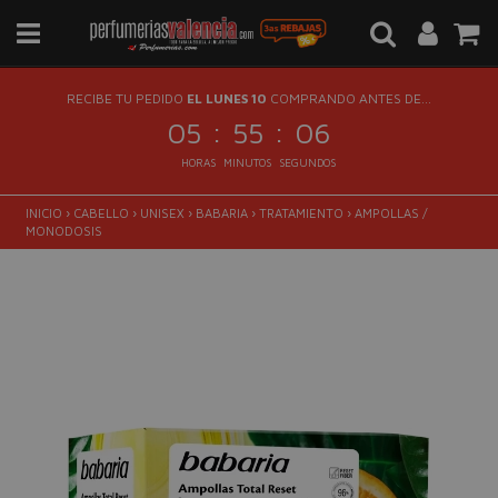
RECIBE TU PEDIDO
EL LUNES 10
COMPRANDO ANTES DE...
:
:
05
55
05
HORAS
MINUTOS
SEGUNDOS
INICIO
›
CABELLO
›
UNISEX
›
BABARIA
›
TRATAMIENTO
›
AMPOLLAS /
MONODOSIS