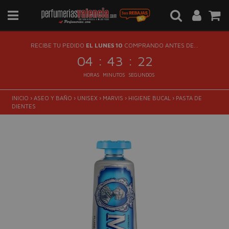
RECIBE TU PEDIDO
EL LUNES 10
COMPRANDO ANTES DE...
:
:
04
43
22
HORAS
MINUTOS
SEGUNDOS
INICIO
›
ASEO Y BAÑO
›
UNISEX
›
MARVIS
›
HIGIENE BUCAL
›
PASTA DE
DIENTES