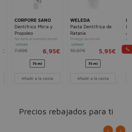
CORPORE SANO
WELEDA
DR
Dentífrico Mirra y
Pasta Dentífrica de
Pa
Propoleo
Ratania
Ár
l
No daña el esmalte dental
Protege las encías
Den
unisex
unisex
un
5€
7,00€
6,95€
10,07€
5,95€
14
75 ml
75 ml
Añadir a la cesta
Añadir a la cesta
Precios rebajados para ti
‹
›