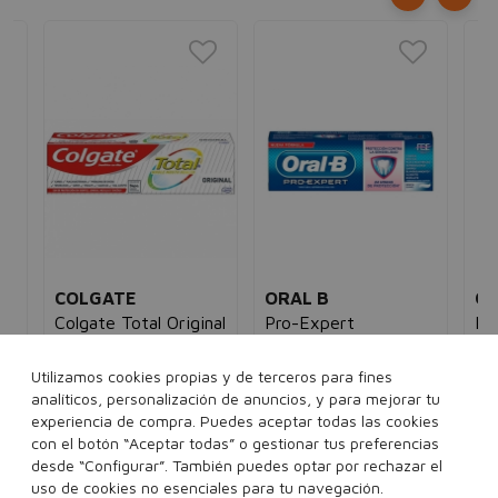
COLGATE
ORAL B
OR
Colgate Total Original
Pro-Expert
Re
unisex
Sensibilidad y
Or
4,00€
3,95€
unisex
Rec
Blanqueamiento
Ac
Utilizamos cookies propias y de terceros para fines
eléc
12,00€
4,95€
analíticos, personalización de anuncios, y para mejorar tu
un
5€
75 ml
experiencia de compra. Puedes aceptar todas las cookies
32
con el botón “Aceptar todas” o gestionar tus preferencias
75 ml
2x75 ml
desde “Configurar”. También puedes optar por rechazar el
2 u
uso de cookies no esenciales para tu navegación.