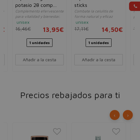
potasio 28 comp
sticks
30
rma
Complemento efervescente
Combate la celulitis de
Pro
eferv
para vitalidad y bienestar.
forma natural y eficaz
pro
unisex
unisex
un
0€
16,46€
13,95€
17,11€
14,50€
18
1 unidades
1 unidades
Añadir a la cesta
Añadir a la cesta
Precios rebajados para ti
‹
›