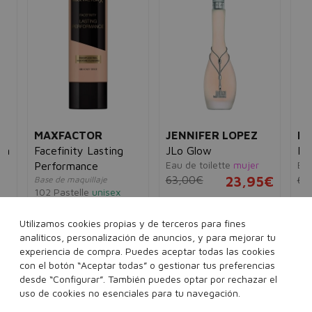
MAXFACTOR
JENNIFER LOPEZ
MA
on
Facefinity Lasting
JLo Glow
Ma
Eau de toilette
mujer
Eau
Performance
63,00€
23,95€
65
Base de maquillaje
102 Pastelle
unisex
5€
14,00€
11,95€
30 ml
50 ml
100 ml
Utilizamos cookies propias y de terceros para fines
analíticos, personalización de anuncios, y para mejorar tu
experiencia de compra. Puedes aceptar todas las cookies
con el botón “Aceptar todas” o gestionar tus preferencias
desde “Configurar”. También puedes optar por rechazar el
Añadir a la cesta
Añadir a la cesta
uso de cookies no esenciales para tu navegación.