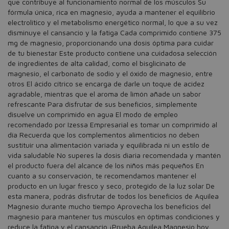
que contribuye al funcionamiento normal de los músculos Su
fórmula única, rica en magnesio, ayuda a mantener el equilibrio
electrolítico y el metabolismo energético normal, lo que a su vez
disminuye el cansancio y la fatiga Cada comprimido contiene 375
mg de magnesio, proporcionando una dosis óptima para cuidar
de tu bienestar Este producto contiene una cuidadosa selección
de ingredientes de alta calidad, como el bisglicinato de
magnesio, el carbonato de sodio y el óxido de magnesio, entre
otros El ácido cítrico se encarga de darle un toque de acidez
agradable, mientras que el aroma de limón añade un sabor
refrescante Para disfrutar de sus beneficios, simplemente
disuelve un comprimido en agua El modo de empleo
recomendado por Izessa Empresarial es tomar un comprimido al
día Recuerda que los complementos alimenticios no deben
sustituir una alimentación variada y equilibrada ni un estilo de
vida saludable No superes la dosis diaria recomendada y mantén
el producto fuera del alcance de los niños más pequeños En
cuanto a su conservación, te recomendamos mantener el
producto en un lugar fresco y seco, protegido de la luz solar De
esta manera, podrás disfrutar de todos los beneficios de Aquilea
Magnesio durante mucho tiempo Aprovecha los beneficios del
magnesio para mantener tus músculos en óptimas condiciones y
reduce la fatiga y el cansancio ¡Prueba Aquilea Magnesio hoy