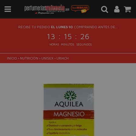
RECIBE TU PEDIDO
EL LUNES 10
COMPRANDO ANTES DE...
:
:
13
15
25
HORAS
MINUTOS
SEGUNDOS
INICIO
›
NUTRICIÓN
›
UNISEX
›
URIACH