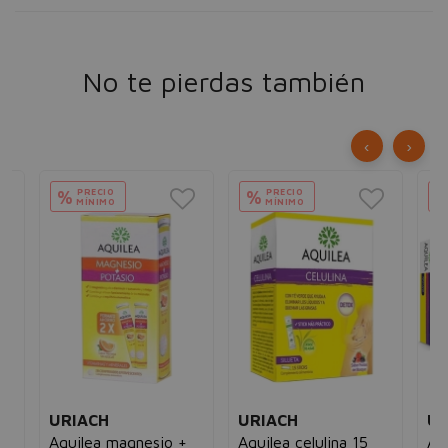
No te pierdas también
‹
›
PRECIO
PRECIO
%
%
MÍNIMO
MÍNIMO
URIACH
URIACH
UR
0
Aquilea magnesio +
Aquilea celulina 15
Aq