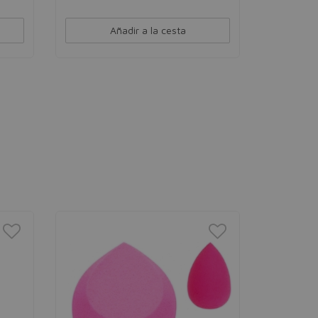
Añadir a la cesta
BETER
Afilaláp
Permite afil
redondead