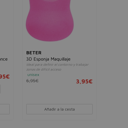
unisex
2,90€
BETER
ance
3D Esponja Maquillaje
Ideal para definir el contorno y trabajar
zonas de difícil acceso
unisex
,95€
6,95€
3,95€
Añadir a la cesta