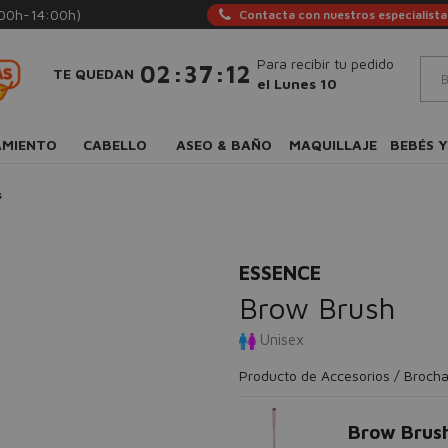
:00h-14:00h)
Contacta con nuestros especialista
Para recibir tu pedido
:
:
02
37
11
TE QUEDAN
el Lunes 10
AMIENTO
CABELLO
ASEO & BAÑO
MAQUILLAJE
BEBÉS Y
s
ESSENCE
Brow Brush
Unisex
Producto de Accesorios / Brocha
Brow Brus