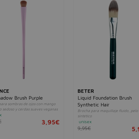
NCE
BETER
hadow Brush Purple
Liquid Foundation Brush
 para sombras de ojos con mango
Synthetic Hair
to sedoso y cerdas suaves veganas
Brocha para maquillaje fluido, pelo
x
sintético
€
3,95€
unisex
9,95€
5,