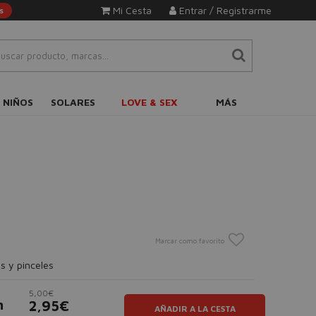
Mi Cesta
Entrar / Registrarme
s
 NIÑOS
SOLARES
LOVE & SEX
MÁS
Marcar como favorito
s y pinceles
5,00€
h
2,95€
AÑADIR A LA CESTA