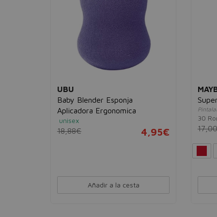
UBU
MAYB
Baby Blender Esponja
Super
do con
Pintal
Aplicadora Ergonomica
30 Ro
unisex
17,0
18,88€
4,95€
15,95€
Añadir a la cesta