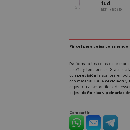
1ud
VER
REF.: #162619
Pincel para cejas con mango
Da forma a tus cejas de la mane
diseño y tono únicos. Gracias a 
con
precisión
la sombra en pol
con material 100%
reciclado
y 
cejas 01 Brows on fleek de esse
cejas,
definirlas
y
peinarlas
de
Compartir