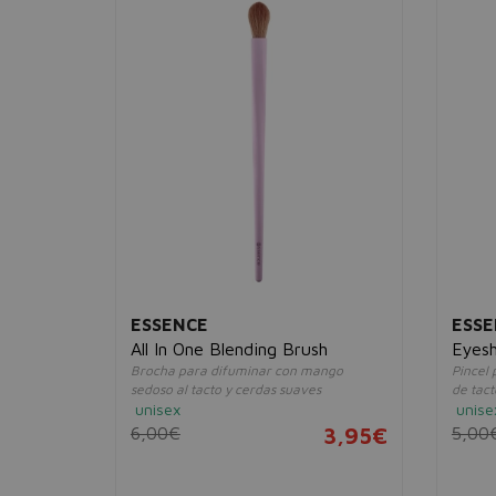
ESSENCE
ESSE
All In One Blending Brush
Eyes
Brocha para difuminar con mango
Pincel
sedoso al tacto y cerdas suaves
de tac
unisex
unise
15,56€
6,00€
3,95€
5,00