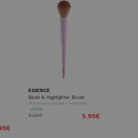
ESSENCE
ESSENC
Blush & Highlighter Brush
Make Up 
Brocha para colorete e iluminador
Brocha mofe
unisex
essence
unisex
8,00€
5,95€
8,00€
95€