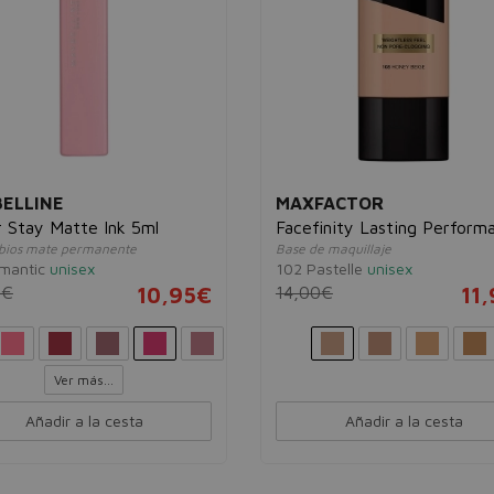
ELLINE
MAXFACTOR
 Stay Matte Ink 5ml
Facefinity Lasting Perform
abios mate permanente
Base de maquillaje
mantic
unisex
102 Pastelle
unisex
0€
10,95€
14,00€
11
Ver más...
Añadir a la cesta
Añadir a la cesta