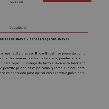
IVA incluido
Descripción
 de tacto suave y cerdas veganas suaves
ra más fácil y precisa:
Brow Brush
se presenta con un
las cerdas suaves con forma biselada, puedes aplicar
vo para cejas. Su mango de tacto
suave
está fabricado
te permite peinar las cejas como quieras. El pincel para
nce es adecuado para aplicar con exactitud polvo para
 forma natural.