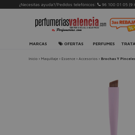
¿Necesitas ayuda?/Pedidos telefónicos:
96 100 01 05
(9
MARCAS
OFERTAS
PERFUMES
TRAT
Inicio
›
Maquillaje
›
Essence
›
Accesorios
›
Brochas Y Pincele