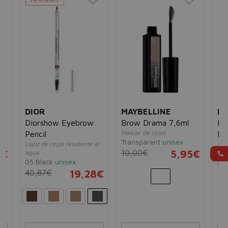
MÍNIMO
DIOR
MAYBELLINE
RI
Diorshow Eyebrow
Brow Drama 7,6ml
Pr
Máscar de cejas
Pencil
Pen
Transparent
unisex
Lápiz de cejas resistente al
Láp
5€
10,00€
5,95€
agua
00
05 Black
unisex
10
40,87€
19,28€