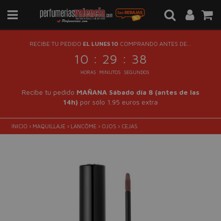
RECIBE TU PEDIDO
EL LUNES 10
COMPRANDO ANTES DE...
:
:
10
29
37
HORAS
MINUTOS
SEGUNDOS
Recibe tu pedido
MAÑANA Sábado día 8 (antes de las
14h)
por sólo 1.95 euros extra
INICIO
›
MAQUILLAJE
›
LANCÔME
›
OJOS
›
CEJAS