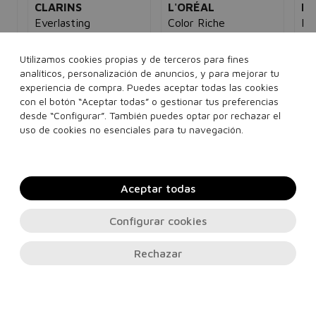
CLARINS
L'ORÉAL
L'
Everlasting
Color Riche
Pano
Barra de labios
Foundation 30ml
Mil
303 Rose Tendre
unisex
e
Maquillaje de alta cobertura
Más
Utilizamos cookies propias y de terceros para fines
18,00€
11,95€
120C Espresso
unisex
vol
analíticos, personalización de anuncios, y para mejorar tu
Bla
5€
62,54€
24,28€
experiencia de compra. Puedes aceptar todas las cookies
18
con el botón “Aceptar todas” o gestionar tus preferencias
desde “Configurar”. También puedes optar por rechazar el
Ver más...
uso de cookies no esenciales para tu navegación.
Añadir a la cesta
Añadir a la cesta
Aceptar todas
Configurar cookies
Rechazar
Contacto, soporte e información legal