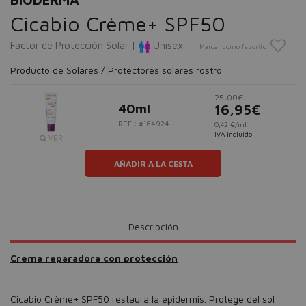
Cicabio Crème+ SPF50
Factor de Protección Solar |
Unisex
Marcar como favorito
Producto de Solares / Protectores solares rostro
25,00€
40ml
16,95€
REF.: #164924
0,42 €/ml
IVA incluido
VER
AÑADIR A LA CESTA
Descripción
Crema reparadora con protección
Cicabio Crème+ SPF50 restaura la epidermis. Protege del sol