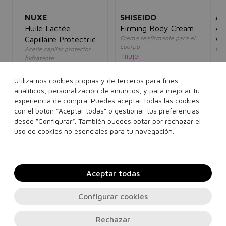
NUXE
SHISEIDO
AN
Huile Lactée
Firming Body Cream
Aq
Crema reafirmante para el
Capillaire Protectrice
Wa
cuerpo
Aceite capilar protector
Prot
Hydratante
Re
mujer
hidratante
un
Fr
76,50€
35,95€
unisex
8€
30
20,00€
17,95€
Utilizamos cookies propias y de terceros para fines
200 ml
analíticos, personalización de anuncios, y para mejorar tu
experiencia de compra. Puedes aceptar todas las cookies
100 ml
con el botón “Aceptar todas” o gestionar tus preferencias
desde “Configurar”. También puedes optar por rechazar el
Añadir a la cesta
Añadir a la cesta
uso de cookies no esenciales para tu navegación.
Aceptar todas
Configurar cookies
Rechazar
Contacto, soporte e información legal