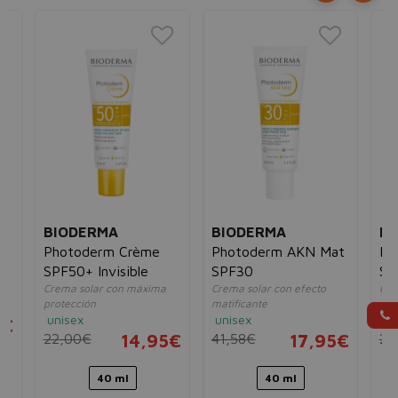
BIODERMA
BIODERMA
BI
Photoderm Crème
Photoderm AKN Mat
Ph
SPF50+ Invisible
SPF30
SP
Crema solar con máxima
Crema solar con efecto
Cre
protección
matificante
sol
unisex
unisex
Cla
5€
22,00€
14,95€
41,58€
17,95€
22
40 ml
40 ml