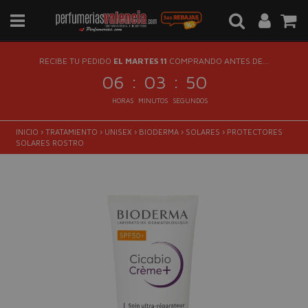
RECIBE TU PEDIDO
EL MARTES 11
COMPRANDO ANTES DE...
:
:
06
03
49
HORAS
MINUTOS
SEGUNDOS
INICIO
›
TRATAMIENTO
›
UNISEX
›
BIODERMA
›
SOLARES
›
PROTECTORES
SOLARES ROSTRO