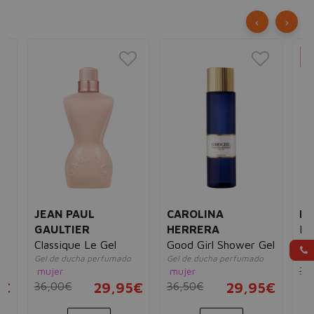
‹
›
JEAN PAUL
CAROLINA
MA
GAULTIER
HERRERA
Lo
Gel
e
Classique Le Gel
Good Girl Shower Gel
mu
Gel de ducha perfumado
Gel de ducha perfumado
38
mujer
mujer
5€
36,00€
29,95€
36,50€
29,95€