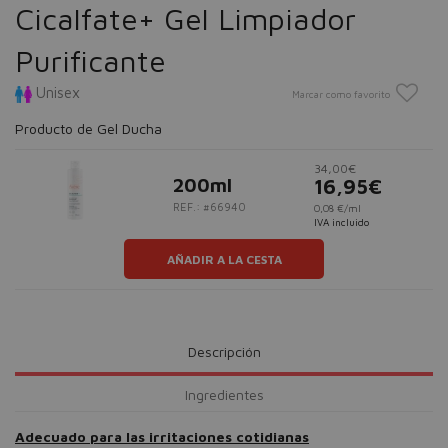
Cicalfate+ Gel Limpiador
Purificante
Unisex
Marcar como favorito
Producto de Gel Ducha
34,00€
200ml
16,95€
REF.: #66940
0,08 €/ml
IVA incluido
AÑADIR A LA CESTA
Descripción
Ingredientes
Adecuado para las irritaciones cotidianas