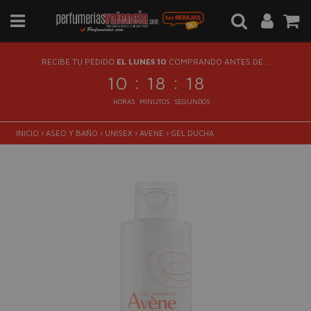
RECIBE TU PEDIDO
EL LUNES 10
COMPRANDO ANTES DE...
:
:
10
18
17
HORAS
MINUTOS
SEGUNDOS
INICIO
›
ASEO Y BAÑO
›
UNISEX
›
AVENE
›
GEL DUCHA