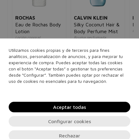
ROCHAS
CALVIN KLEIN
MA
 &
Eau de Rochas Body
Silky Coconut Hair &
Pe
Loc
t
Lotion
Body Perfume Mist
mu
Loción coporal
Bruma perfumada
42
mujer
unisex
5€
35,00€
22,95€
40,00€
21,95€
Utilizamos cookies propias y de terceros para fines
analíticos, personalización de anuncios, y para mejorar tu
experiencia de compra. Puedes aceptar todas las cookies
500 ml
236 ml
con el botón “Aceptar todas” o gestionar tus preferencias
desde “Configurar”. También puedes optar por rechazar el
Añadir a la cesta
Añadir a la cesta
uso de cookies no esenciales para tu navegación.
Aceptar todas
Configurar cookies
Rechazar
Contacto, soporte e información legal