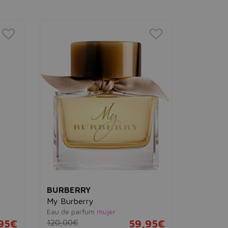
BURBERRY
CALVIN 
My Burberry
Eternit
Eau de parfum
mujer
Eau de pa
95€
120,00€
59,95€
94,00€