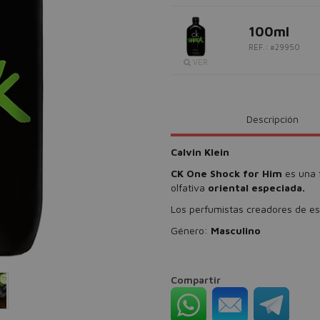
100ml
REF.: #29950
VER
Descripción
Calvin Klein
CK One Shock for Him
es una 
olfativa
oriental especiada.
Los perfumistas creadores de est
Género:
Masculino
Compartir