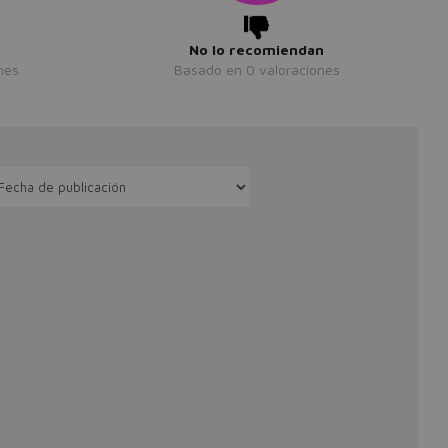
No lo recomiendan
nes
Basado en
0
valoraciones