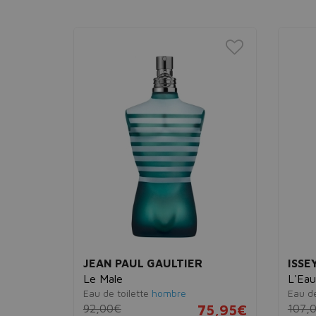
JEAN PAUL GAULTIER
ISSE
Le Male
L'Eau
Eau de toilette
hombre
Eau de
29,95€
92,00€
75,95€
107,