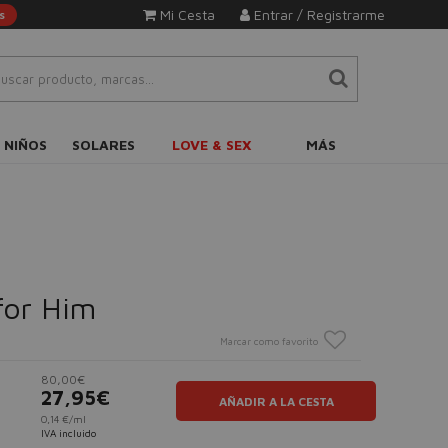
Mi Cesta
Entrar / Registrarme
s
 NIÑOS
SOLARES
LOVE & SEX
MÁS
for Him
Marcar como favorito
80,00€
27,95€
AÑADIR A LA CESTA
0,14 €/ml
IVA incluido