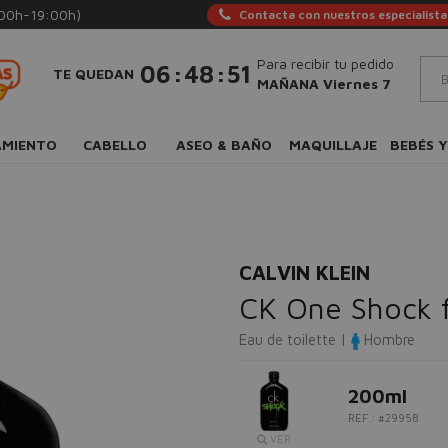
:00h-19:00h)
Contacta con nuestros especialista
Para recibir tu pedido
:
:
06
48
50
TE QUEDAN
MAÑANA Viernes 7
AMIENTO
CABELLO
ASEO & BAÑO
MAQUILLAJE
BEBÉS Y
CALVIN KLEIN
CK One Shock 
Eau de toilette |
Hombre
200ml
REF.: #29958
VER