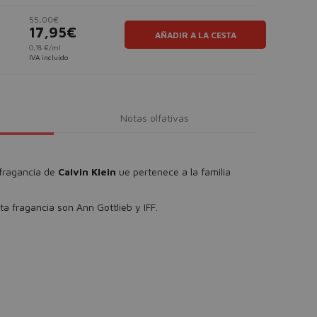
55,00€
17,95€
AÑADIR A LA CESTA
0,18 €/ml
IVA incluido
Notas olfativas
fragancia de
Calvin Klein
ue pertenece a la familia
a fragancia son Ann Gottlieb y IFF.