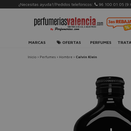
¿Necesitas ayuda?/Pedidos telefónicos:
96 100 01 05
(9
MARCAS
OFERTAS
PERFUMES
TRAT
Inicio
›
Perfumes
›
Hombre
›
Calvin Klein