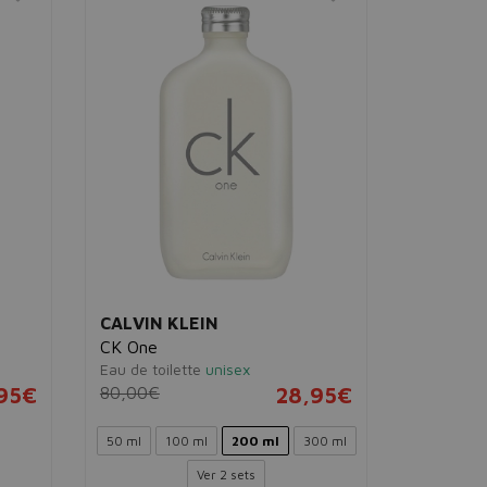
CALVIN KLEIN
CALVIN 
CK One
Set CK O
Eau de toilette
unisex
150ml
,95€
80,00€
28,95€
Eau de toi
56,00€
50 ml
100 ml
200 ml
300 ml
Ver 2 sets