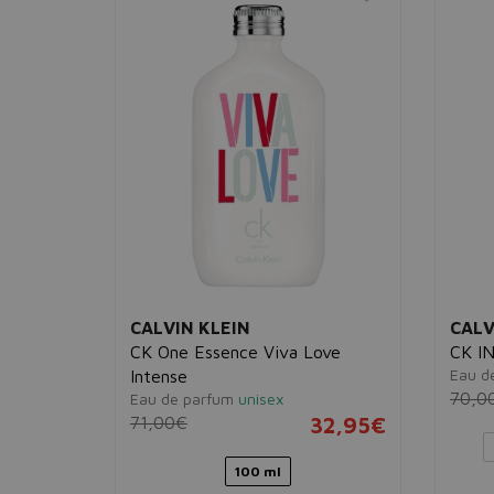
CALVIN KLEIN
CALV
 Intense
CK One Essence Viva Love
CK IN
Eau de
Intense
32,95€
70,0
Eau de parfum
unisex
71,00€
32,95€
0 ml
100 ml