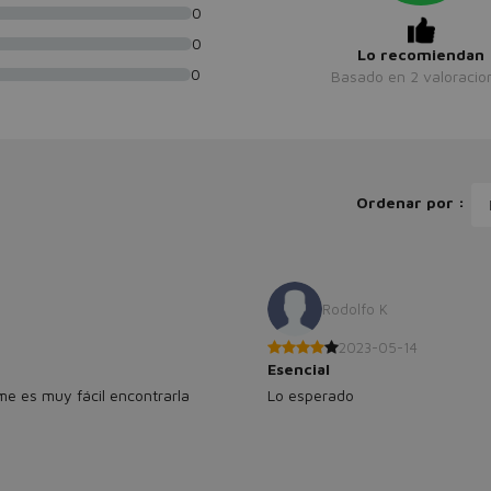
0
0
Lo recomiendan
0
Basado en
2
valoracio
Ordenar por :
Rodolfo K
2023-05-14
Esencial
 me es muy fácil encontrarla
Lo esperado