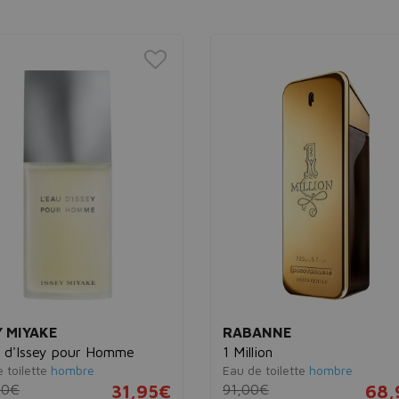
Y MIYAKE
RABANNE
 d'Issey pour Homme
1 Million
 toilette
hombre
Eau de toilette
hombre
00€
31,95€
91,00€
68,