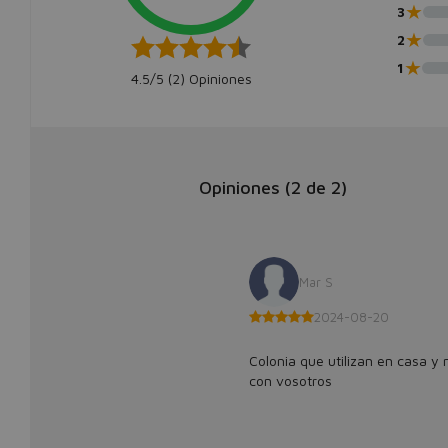
★
3
★
2
★
1
4.5/5 (
2
) Opiniones
Opiniones (
2
de
2
)
Mar S
2024-08-20
Colonia que utilizan en casa y
con vosotros