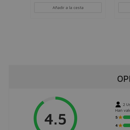
Añadir a la cesta
OP
2
U
Han val
4.5
★
5
★
4