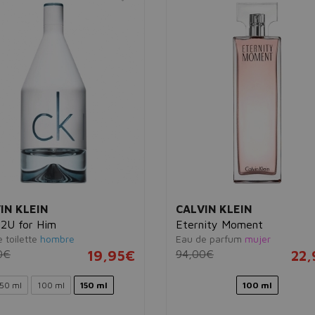
IN KLEIN
CALVIN KLEIN
2U for Him
Eternity Moment
 toilette
hombre
Eau de parfum
mujer
0€
19,95€
94,00€
22
50 ml
100 ml
150 ml
100 ml