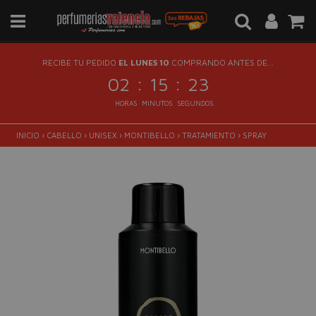
RECIBE TU PEDIDO
EL LUNES 10
COMPRANDO ANTES DE...
:
:
02
15
22
HORAS
MINUTOS
SEGUNDOS
INICIO
›
CABELLO
›
UNISEX
›
MONTIBELLO
›
TRATAMIENTO
›
SPRAY