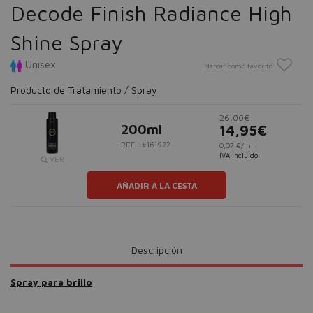
Decode Finish Radiance High
Shine Spray
Unisex
Marcar como favorito
Producto de Tratamiento / Spray
26,00€
200ml
14,95€
REF.: #161922
0,07 €/ml
IVA incluido
VER
AÑADIR A LA CESTA
Descripción
Spray para brillo