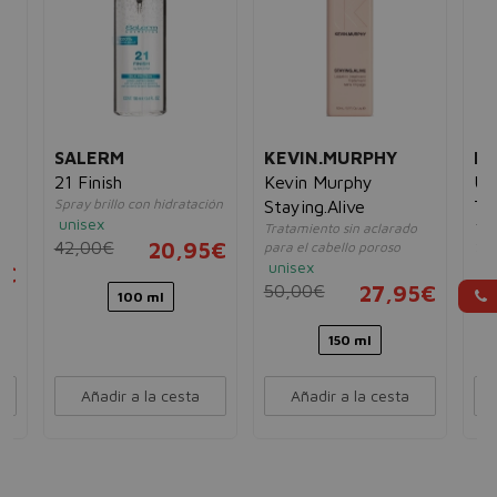
SALERM
KEVIN.MURPHY
R
21 Finish
Kevin Murphy
Un
Spray brillo con hidratación
Staying.Alive
Tr
unisex
Tratamiento sin aclarado
Tra
Fl
42,00€
20,95€
para el cabello poroso
10e
unisex
un
5€
50,00€
27,95€
17
100 ml
150 ml
Añadir a la cesta
Añadir a la cesta