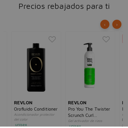
Precios rebajados para ti
‹
›
REVLON
REVLON
IN
sh
Orofluido Conditioner
Pro You The Twister
Po
Acondicionador protector
Cole
Scrunch Curl
del color
Ra
Gel activador de rizos
Activating Gel
unisex
10
unisex