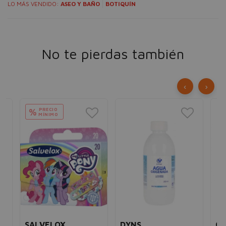
LO MÁS VENDIDO:
ASEO Y BAÑO
BOTIQUÍN
No te pierdas también
‹
›
PRECIO
%
MÍNIMO
SALVELOX
DYNS
CO