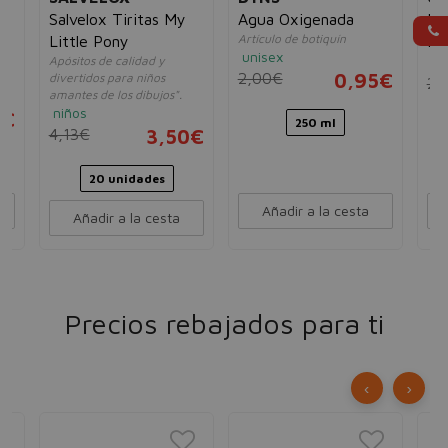
Salvelox Tiritas My
Agua Oxigenada
Es
Artículo de botiquín
Little Pony
Pa
unisex
Apósitos de calidad y
un
2,00€
0,95€
e.
divertidos para niños
2,
amantes de los dibujos".
niños
5€
250 ml
4,13€
3,50€
20 unidades
Añadir a la cesta
Añadir a la cesta
Precios rebajados para ti
‹
›