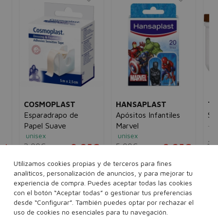
COSMOPLAST
HANSAPLAST
TA
al
Esparadrapo de
Apósitos Infantiles
Sh
Jab
Papel Suave
Marvel
ho
unisex
unisex
28
5€
2,00€
0,95€
5,00€
2,95€
Utilizamos cookies propias y de terceros para fines
1 unidades
20 unidades
analíticos, personalización de anuncios, y para mejorar tu
experiencia de compra. Puedes aceptar todas las cookies
con el botón “Aceptar todas” o gestionar tus preferencias
desde “Configurar”. También puedes optar por rechazar el
Añadir a la cesta
Añadir a la cesta
uso de cookies no esenciales para tu navegación.