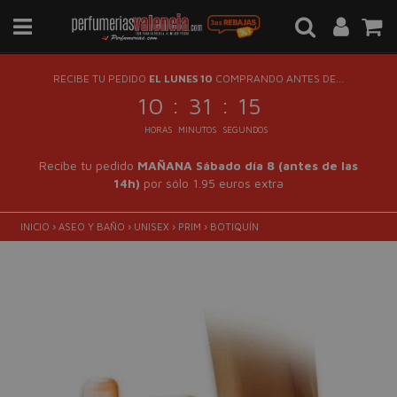
RECIBE TU PEDIDO
EL LUNES 10
COMPRANDO ANTES DE...
:
:
10
31
14
HORAS
MINUTOS
SEGUNDOS
Recibe tu pedido
MAÑANA Sábado día 8 (antes de las
14h)
por sólo 1.95 euros extra
INICIO
›
ASEO Y BAÑO
›
UNISEX
›
PRIM
›
BOTIQUÍN