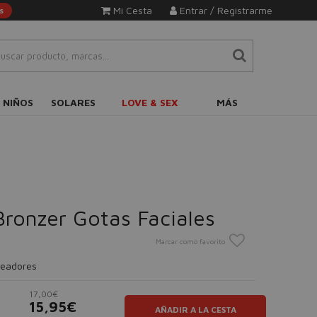
Mi Cesta
Entrar / Registrarme
s
 NIÑOS
SOLARES
LOVE & SEX
MÁS
Bronzer Gotas Faciales
Marcar como favorito
ceadores
17,00€
15,95€
AÑADIR A LA CESTA