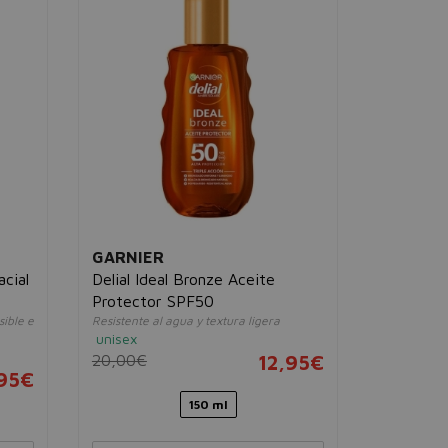
GARNIER
GARNIE
acial
Delial Ideal Bronze Aceite
Delial In
Protector SPF50
SPF50+
sible e
Resistente al agua y textura ligera
Sérum prote
unisex
unisex
20,00€
12,95€
24,00€
95€
150 ml