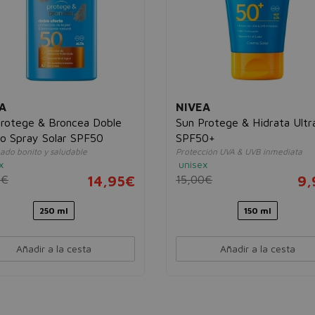
A
NIVEA
rotege & Broncea Doble
Sun Protege & Hidrata Ultr
o Spray Solar SPF50
SPF50+
ado bonito y saludable
Protección UVA & UVB inmediata
x
unisex
6€
14,95€
15,00€
9,
250 ml
150 ml
Añadir a la cesta
Añadir a la cesta