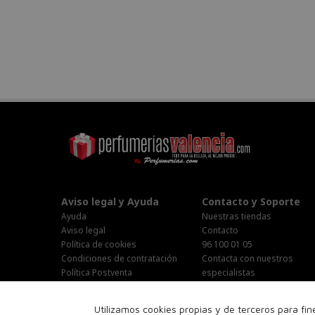
Aviso legal y Ayuda
Contacto y Soporte
Ayuda
Nuestras tiendas
Aviso legal
Contacto
Política de cookies
96 100 01 05
Condiciones de contratación
Contacta con nuestros
Política Postventa
especialistas
Stop Publi/Baja Publicitaria
Área Privada
Configurar Cookies
Horario Atención al cliente :
Utilizamos cookies propias y de terceros para fi
Lunes-Jueves : 9:00h-19:00h