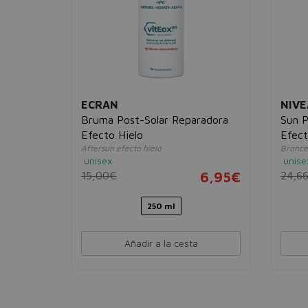
ECRAN
NIVE
ve Sun
Bruma Post-Solar Reparadora
Sun P
Efecto Hielo
Efect
Aftersun efecto hielo
Bronce
unisex
unise
13,95€
15,00€
6,95€
24,6
250 ml
Añadir a la cesta