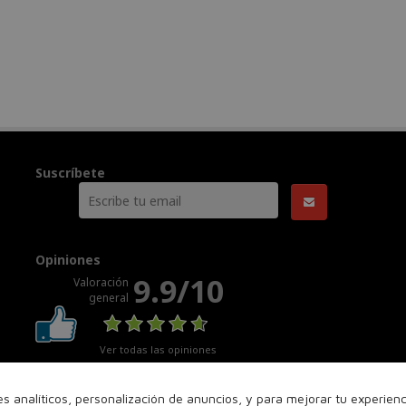
Suscríbete
Opiniones
9.9/10
Valoración
general
Ver todas las opiniones
nes analíticos, personalización de anuncios, y para mejorar tu experie