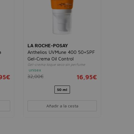
LA ROCHE-POSAY
a
Anthelios UVMune 400 50+SPF
Gel-Crema Oil Control
Gel-crema toque seco sin perfume
unisex
95€
32,00€
16,95€
50 ml
Añadir a la cesta