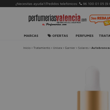
¿Necesitas ayuda?/Pedidos telefónicos:
96 100 01 05
(9
MARCAS
OFERTAS
PERFUMES
TRAT
Inicio
›
Tratamiento
›
Unisex
›
Garnier
›
Solares
›
Autobronce