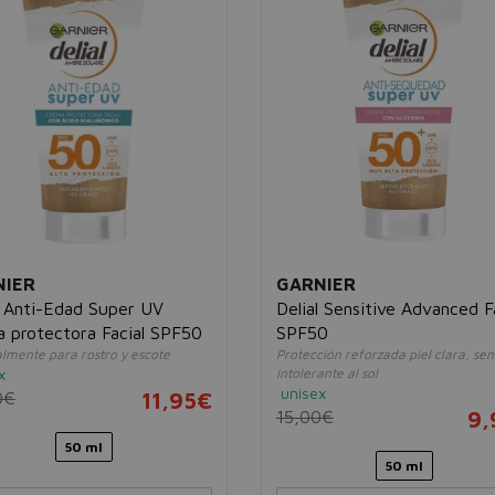
NIER
GARNIER
l Anti-Edad Super UV
Delial Sensitive Advanced F
 protectora Facial SPF50
SPF50
lmente para rostro y escote
Protección reforzada piel clara, sen
x
intolerante al sol
unisex
0€
11,95€
15,00€
9,
50 ml
50 ml