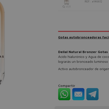
REF.: #146612
VER
Gotas autobronceadoras faci
Delial Natural Bronzer Gotas
Ácido hialurónico y Agua de coc
lograrás un bronceado luminoso 
Activo autobronceador de origen 
Compartir