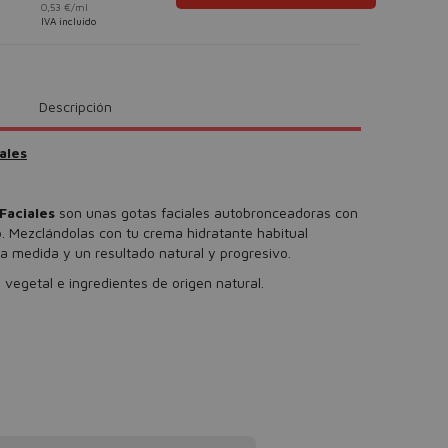
0,53 €/ml
IVA incluido
Descripción
ales
 Faciales
son unas gotas faciales autobronceadoras con
o. Mezclándolas con tu crema hidratante habitual
a medida y un resultado natural y progresivo.
vegetal e ingredientes de origen natural.