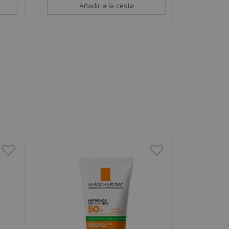
Añadir a la cesta
NIVEA
Sun Sens
Inmediat
Protector so
unisex
24,00€