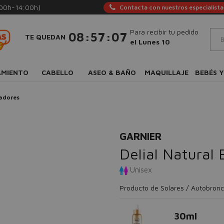
:00h-14:00h)
Contacta con nuestros especialista
Para recibir tu pedido
:
:
08
57
06
TE QUEDAN
el Lunes 10
AMIENTO
CABELLO
ASEO & BAÑO
MAQUILLAJE
BEBÉS Y
adores
GARNIER
Delial Natural 
Unisex
Producto de Solares / Autobron
30ml