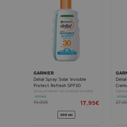
GARNIER
GAR
a C*
Delial Spray Solar Invisible
Delia
curas
Protect Refresh SPF30
Crema
Spray protector con acabado Invisible
Especia
unisex
unise
14,95€
19,00€
17,95€
27,0
200 ml