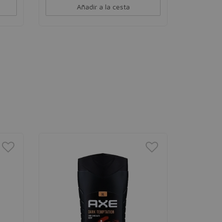
Añadir a la cesta
MAXFAC
Facefini
Base de maq
102 Pastel
14,00€