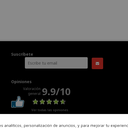
Suscríbete
Opiniones
9.9/10
Valoración
general
Ver todas las opiniones
nes analíticos, personalización de anuncios, y para mejorar tu experie