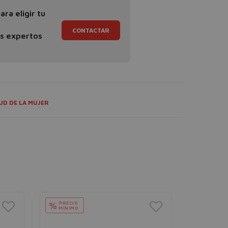
ra eligir tu
CONTACTAR
os expertos
UD DE LA MUJER
PRECIO
%
MÍNIMO