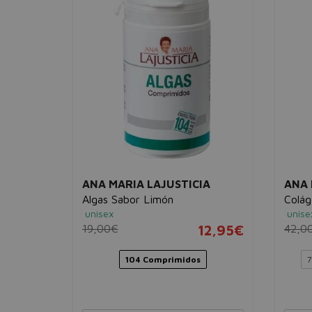
ANA MARIA LAJUSTICIA
ANA 
o 330 g
Algas Sabor Limón
Colág
culaciones
unisex
unise
19,00€
12,95€
42,0
23,95€
104 Comprimidos
7