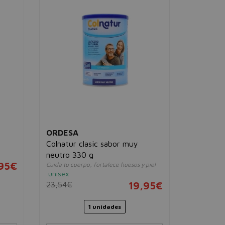
ORDESA
ANA MAR
Colnatur clasic sabor muy
Magnesio
unisex
neutro 330 g
,95€
32,00€
Cuida tu cuerpo, fortalece huesos y piel
unisex
23,54€
19,95€
1 unidades