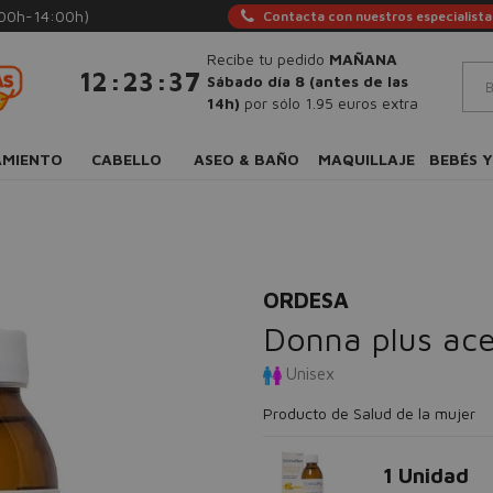
:00h-14:00h)
Contacta con nuestros especialista
Recibe tu pedido
MAÑANA
:
:
12
23
37
Sábado día 8 (antes de las
14h)
por sólo 1.95 euros extra
AMIENTO
CABELLO
ASEO & BAÑO
MAQUILLAJE
BEBÉS Y
ORDESA
Donna plus ace
Unisex
Producto de Salud de la mujer
1 Unidad