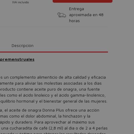
IVA incluido
Entrega
aproximada en 48
horas
Descripción
s premenstruales
s un complemento alimenticio de alta calidad y eficacia
mente para aliviar las molestias asociadas a los días
 producto contiene aceite puro de onagra, una fuente
les como el ácido linoleico y el ácido gamma-linolénico,
uilibrio hormonal y el bienestar general de las mujeres.
a, el aceite de onagra Donna Plus ofrece una acción
tomas como el dolor abdominal, la hinchazón y la
io rápido y duradero. Para aprovechar al máximo sus
una cucharadita de café (2,8 ml) al día o de 2 a 4 perlas
adecuada y óptima para obtener los resultados deseados.