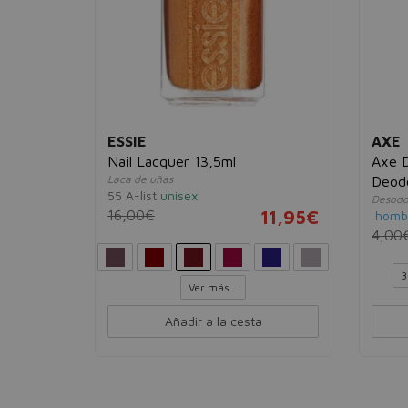
ESSIE
AXE
Nail Lacquer 13,5ml
Axe 
Laca de uñas
Deod
55 A-list
unisex
Desodo
2,95€
16,00€
11,95€
homb
4,00
3
Ver más...
Añadir a la cesta