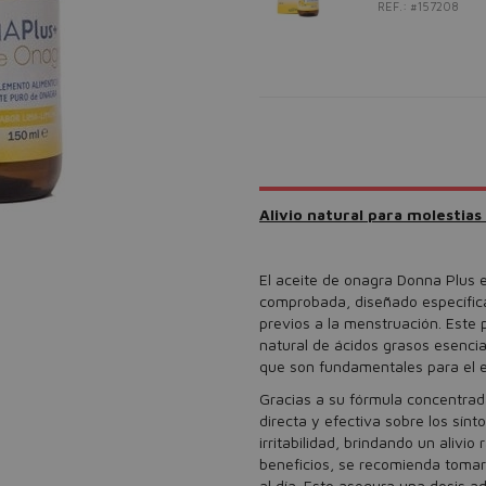
REF.: #157208
Alivio natural para molestia
El aceite de onagra Donna Plus e
comprobada, diseñado específica
previos a la menstruación. Este
natural de ácidos grasos esencia
que son fundamentales para el eq
Gracias a su fórmula concentrad
directa y efectiva sobre los sín
irritabilidad, brindando un aliv
beneficios, se recomienda tomar 
al día. Esto asegura una dosis 