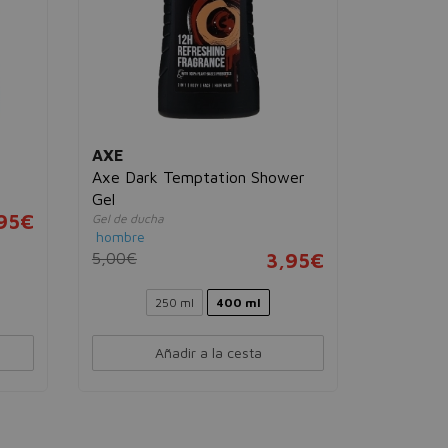
AXE
Axe Dark Temptation Shower
Gel
,95€
Gel de ducha
hombre
5,00€
3,95€
250 ml
400 ml
Añadir a la cesta