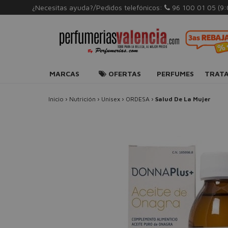
¿Necesitas ayuda?/Pedidos telefónicos:
96 100 01 05
(9
MARCAS
OFERTAS
PERFUMES
TRAT
Inicio
›
Nutrición
›
Unisex
›
ORDESA
›
Salud De La Mujer