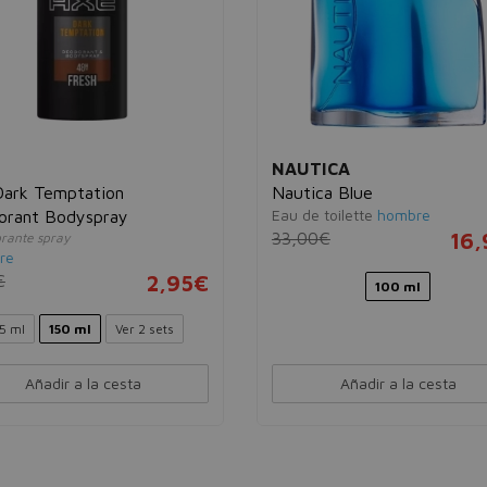
NAUTICA
Dark Temptation
Nautica Blue
Eau de toilette
hombre
orant Bodyspray
33,00€
16
rante spray
re
€
2,95€
100 ml
5 ml
150 ml
Ver 2 sets
Añadir a la cesta
Añadir a la cesta