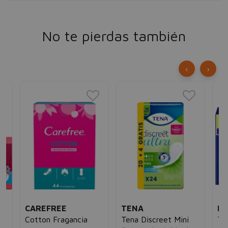
No te pierdas también
‹
›
CAREFREE
TENA
EV
p
Cotton Fragancia
Tena Discreet Mini
Ta