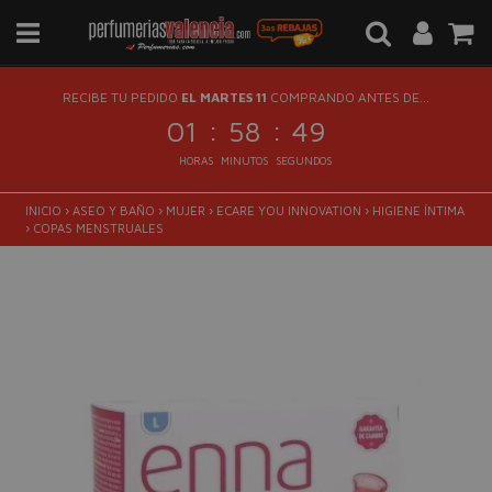
RECIBE TU PEDIDO
EL MARTES 11
COMPRANDO ANTES DE...
:
:
01
58
48
HORAS
MINUTOS
SEGUNDOS
INICIO
›
ASEO Y BAÑO
›
MUJER
›
ECARE YOU INNOVATION
›
HIGIENE ÍNTIMA
›
COPAS MENSTRUALES