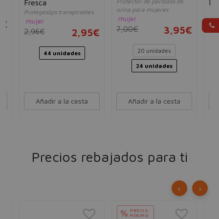
Protector de pérdidas de
Fresca
Re
orina para mujeres
Protegeslips transpirables
mu
mujer
mujer
5€
6,
7,00€
3,95€
2,96€
2,95€
20 unidades
44 unidades
24 unidades
Añadir a la cesta
Añadir a la cesta
Precios rebajados para ti
‹
›
PRECIO
%
MÍNIMO