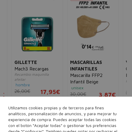
GILLETTE
MASCARILLAS
VI
Mach3 Recargas
INFANTILES
Co
Recambio maquinilla
Mascarilla FFP2
Fr
afeitar
Bru
es
Infantil Beige
hombre
mu
unisex
26,00€
17,95€
30
4€
30,00€
3,87€
8 unidades
20 unidades
Utilizamos cookies propias y de terceros para fines
12 unidades
4 unidades
analíticos, personalización de anuncios, y para mejorar tu
60 unidades
experiencia de compra. Puedes aceptar todas las cookies
con el botón “Aceptar todas” o gestionar tus preferencias
100 unidades
desde “Configurar”. También puedes optar por rechazar el