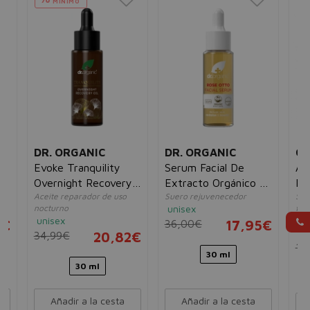
MÍNIMO
N
DR. ORGANIC
DR. ORGANIC
GU
Evoke Tranquility
Serum Facial De
Abe
Overnight Recovery
Extracto Orgánico de
Re
Aceite reparador de uso
Suero rejuvenecedor
Ser
Oil
Rosa
nocturno
unisex
fir
unisex
arr
5€
36,00€
17,95€
mu
34,99€
20,82€
15
30 ml
30 ml
Añadir a la cesta
Añadir a la cesta