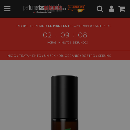
RECIBE TU PEDIDO
EL MARTES 11
COMPRANDO ANTES DE...
:
:
02
09
08
HORAS
MINUTOS
SEGUNDOS
INICIO
›
TRATAMIENTO
›
UNISEX
›
DR. ORGANIC
›
ROSTRO
›
SERUMS