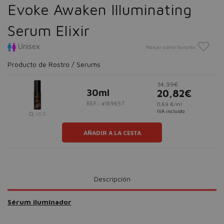
Evoke Awaken Illuminating
Serum Elixir
Unisex
Marcar como favorito
Producto de Rostro / Serums
34,99€
30ml
20,82€
REF.: #169657
0,69 €/ml
IVA incluido
VER
AÑADIR A LA CESTA
Descripción
Sérum iluminador