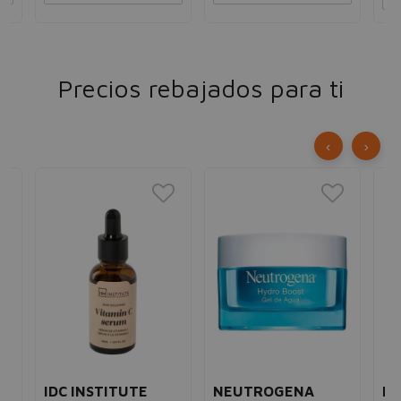
Precios rebajados para ti
‹
›
IDC INSTITUTE
NEUTROGENA
BY