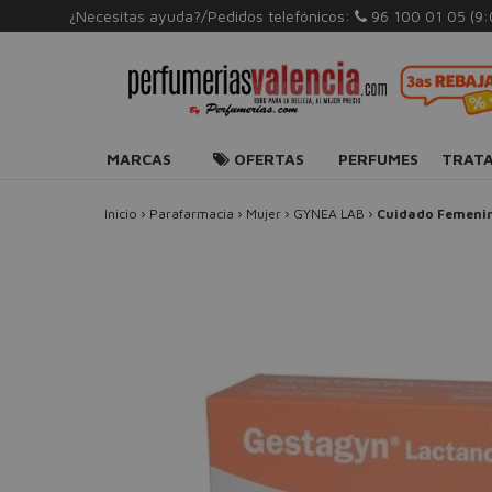
¿Necesitas ayuda?/Pedidos telefónicos:
96 100 01 05
(9
MARCAS
OFERTAS
PERFUMES
TRAT
Inicio
›
Parafarmacia
›
Mujer
›
GYNEA LAB
›
Cuidado Femeni