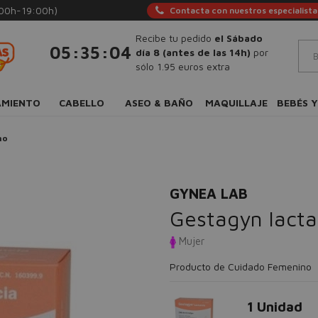
:00h-19:00h)
Contacta con nuestros especialista
Recibe tu pedido
el Sábado
:
:
05
35
04
día 8 (antes de las 14h)
por
sólo 1.95 euros extra
AMIENTO
CABELLO
ASEO & BAÑO
MAQUILLAJE
BEBÉS Y
no
GYNEA LAB
Gestagyn lacta
Mujer
Producto de Cuidado Femenino
1 Unidad