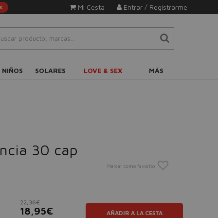
Mi Cesta
Entrar / Registrarme
s
 NIÑOS
SOLARES
LOVE & SEX
MÁS
ncia 30 cap
Marcar como favorito
22,36€
18,95€
AÑADIR A LA CESTA