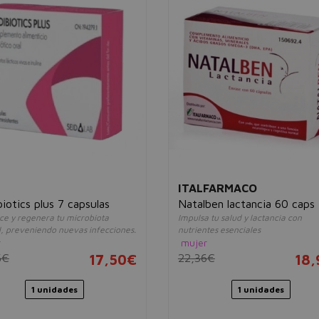
ITALFARMACO
biotics plus 7 capsulas
Natalben lactancia 60 caps
ce y regenera tu microbiota
Impulsa tu salud y lactancia con
l, preveniendo nuevas infecciones.
nutrientes esenciales
r
mujer
5€
17,50€
22,36€
18
1 unidades
1 unidades