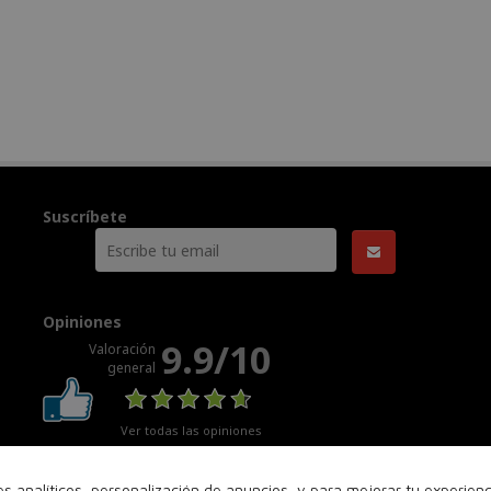
Suscríbete
Opiniones
9.9/10
Valoración
general
Ver todas las opiniones
nes analíticos, personalización de anuncios, y para mejorar tu experie