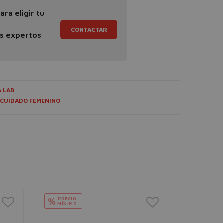
ra eligir tu
CONTACTAR
os expertos
 LAB
CUIDADO FEMENINO
PRECIO
PRECIO
%
%
MÍNIMO
MÍNIMO