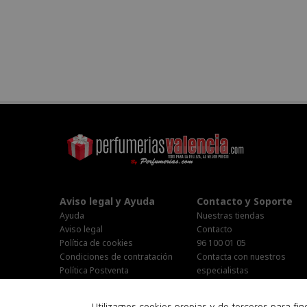
Aviso legal y Ayuda
Contacto y Soporte
Ayuda
Nuestras tiendas
Aviso legal
Contacto
Política de cookies
96 100 01 05
Condiciones de contratación
Contacta con nuestros
Política Postventa
especialistas
Stop Publi/Baja Publicitaria
Área Privada
Configurar Cookies
Horario Atención al cliente :
Utilizamos cookies propias y de terceros para fi