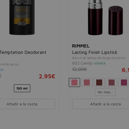
RIMMEL
 Temptation Deodorant
Lasting Finish Lipstick
Barra de labios de larga duración
y
002 Candy
unisex
rante spray
12,00€
6,
re
€
2,95€
150 ml
Ver más...
Añadir a la cesta
Añadir a la cesta