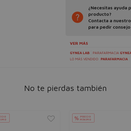
¿Necesitas ayuda pa
producto?
Contacta a nuestr
para pedir consejo
VER MÁS
GYNEA LAB
PARAFARMACIA
GYNEA
LO MÁS VENDIDO:
PARAFARMACIA
No te pierdas también
ECIO
PRECIO
%
NIMO
MÍNIMO