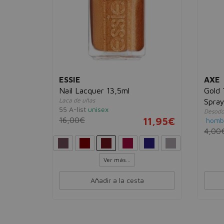
ESSIE
AXE
 30ml
Nail Lacquer 13,5ml
Gold
Laca de uñas
Spra
55 A-list
unisex
Desodo
10,95€
16,00€
11,95€
homb
4,00
Ver más...
Añadir a la cesta