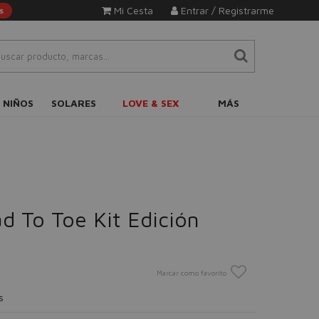
Mi Cesta
Entrar / Registrarme
s
 NIÑOS
SOLARES
LOVE & SEX
MÁS
 To Toe Kit Edición
Marcar como favorito
s