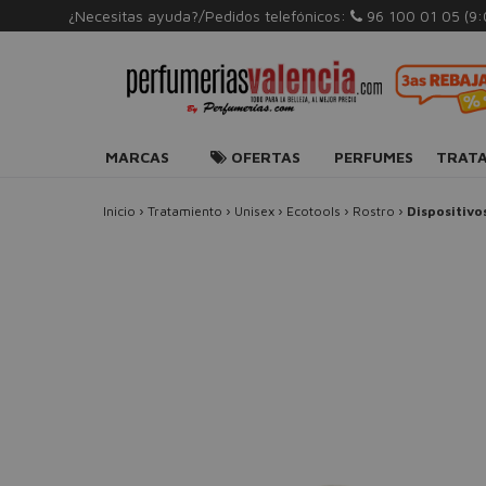
¿Necesitas ayuda?/Pedidos telefónicos:
96 100 01 05
(9
MARCAS
OFERTAS
PERFUMES
TRAT
Inicio
›
Tratamiento
›
Unisex
›
Ecotools
›
Rostro
›
Dispositivo