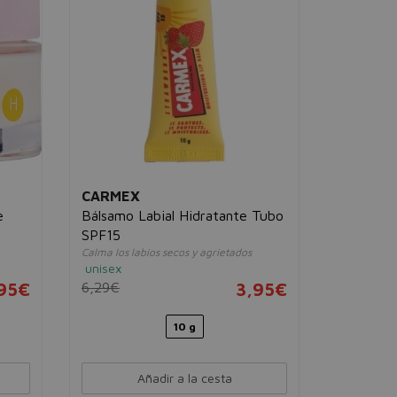
Limpia y cal
unisex
20,00€
CARMEX
e
Bálsamo Labial Hidratante Tubo
SPF15
Calma los labios secos y agrietados
unisex
95€
6,29€
3,95€
10 g
Añadir a la cesta