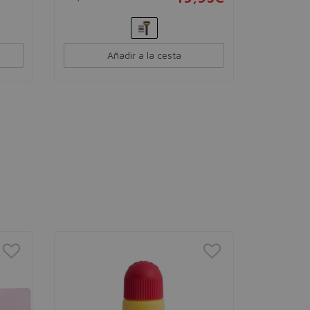
Añadir a la cesta
LA ROC
Agua Mice