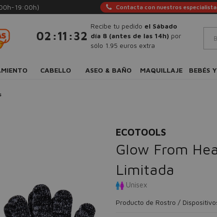
:00h-19:00h)
Contacta con nuestros especialista
Recibe tu pedido
el Sábado
:
:
02
11
31
día 8 (antes de las 14h)
por
sólo 1.95 euros extra
AMIENTO
CABELLO
ASEO & BAÑO
MAQUILLAJE
BEBÉS Y
s
ECOTOOLS
Glow From Head
Limitada
Unisex
Producto de Rostro / Dispositivo