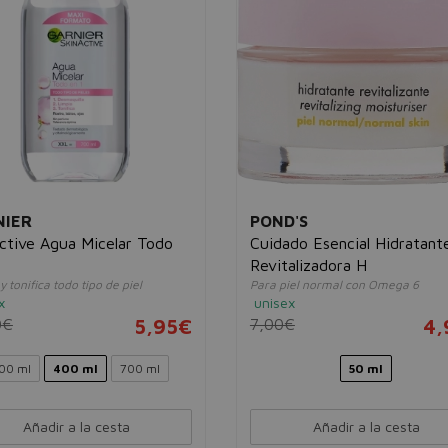
NIER
POND'S
ctive Agua Micelar Todo
Cuidado Esencial Hidratant
Revitalizadora H
y tonifica todo tipo de piel
Para piel normal con Omega 6
x
unisex
0€
5,95€
7,00€
4,
00 ml
400 ml
700 ml
50 ml
Añadir a la cesta
Añadir a la cesta