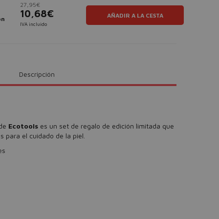
27,95€
d
10,68€
AÑADIR A LA CESTA
ón
IVA incluido
Descripción
de
Ecotools
es un set de regalo de edición limitada que
 para el cuidado de la piel.
es