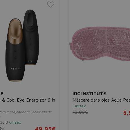
KE
IDC INSTITUTE
& Cool Eye Energizer 6 in
Máscara para ojos Aqua Pe
unisex
10,00€
5,
itivo masajeador del contorno de
 Gold
unisex
0€
49,95€