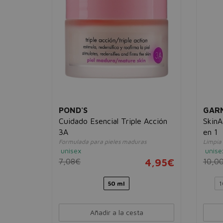
POND'S
GAR
o
Cuidado Esencial Triple Acción
SkinA
ar la
3A
en 1
Formulada para pieles maduras
Limpia 
unisex
unise
12,95€
7,08€
4,95€
10,0
Litros
50 ml
1
Añadir a la cesta