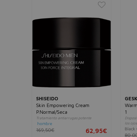
SHISEIDO
GES
Skin Empowering Cream
Warm 
P.Normal/Seca
1
Tratamiento antiarrugas potente
Dispos
10,95€
hombre
los ojos
Black
169,50€
62,95€
80,0