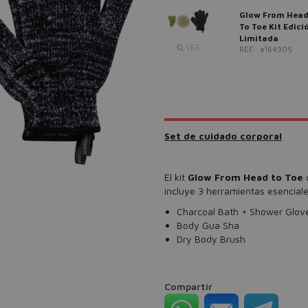
Glow From Hea
To Toe Kit Edici
Limitada
VER
REF.: #164905
Set de cuidado corporal
El kit
Glow From Head to Toe
incluye 3 herramientas esenciales
Charcoal Bath + Shower Glov
Body Gua Sha
Dry Body Brush
Compartir