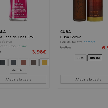
ALA
CUBA
a Laca de Uñas 5ml
Cuba Brown
e de uñas
Eau de toilette
hombre
emon Drop
unisex
8,00€
6,
€
3,98€
35 ml
100 ml
Ver más...
Añadir a la cesta
Añadir a la cesta