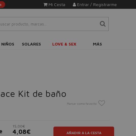
Mi Cesta
Entrar / Registrarme
s
 NIÑOS
SOLARES
LOVE & SEX
MÁS
ace Kit de baño
Marcar como favorito
15,00€
e
4,08€
AÑADIR A LA CESTA