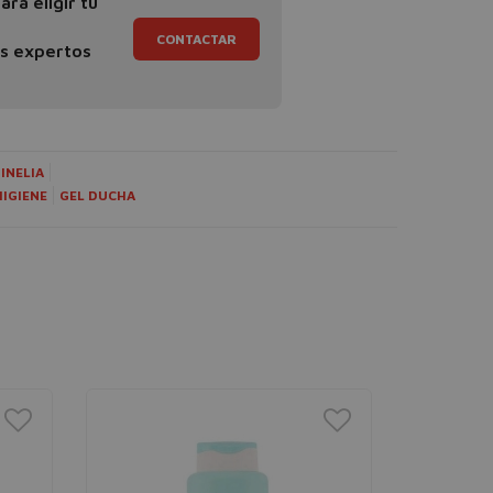
ra eligir tu
CONTACTAR
os expertos
INELIA
HIGIENE
GEL DUCHA
MARTIN