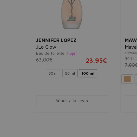
JENNIFER LOPEZ
MAV
JLo Glow
Maval
ión
Eau de toilette
mujer
Esmalt
344 L
63,00€
23,95€
6,95€
7,80
30 ml
50 ml
100 ml
Añadir a la cesta