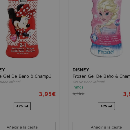
EY
DISNEY
ie Gel De Baño & Champú
Frozen Gel De Baño & Cha
Baño infantil
Gel De Baño infantil
niños
€
3,95€
5,16€
3,
475 ml
475 ml
Añadir a la cesta
Añadir a la cesta