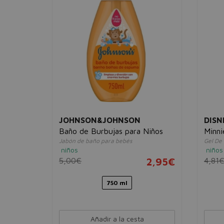
JOHNSON&JOHNSON
DISN
año y
Baño de Burbujas para Niños
Minn
Jabón de baño para bebés
Gel De 
niños
niños
5,00€
2,95€
4,81
17,95€
750 ml
Añadir a la cesta