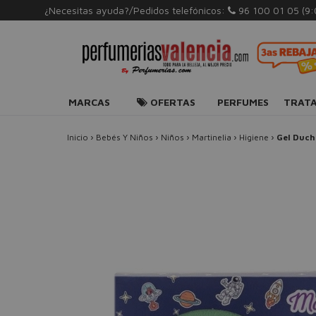
¿Necesitas ayuda?/Pedidos telefónicos:
96 100 01 05
(9
MARCAS
OFERTAS
PERFUMES
TRAT
Inicio
›
Bebés Y Niños
›
Niños
›
Martinelia
›
Higiene
›
Gel Duch