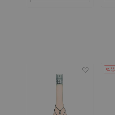
PR
%
MÍ