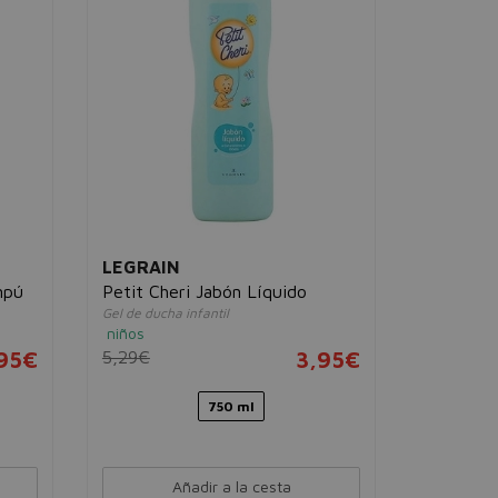
Set Littl
Shower G
niños
70g
8,00€
LEGRAIN
mpú
Petit Cheri Jabón Líquido
Gel de ducha infantil
niños
95€
5,29€
3,95€
750 ml
Añadir a la cesta