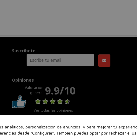
Suscríbete
Opiniones
9.9/10
Valoración
general
Ver todas las opiniones
nes analíticos, personalización de anuncios, y para mejorar tu experie
ferencias desde “Configurar”. También puedes optar por rechazar el u