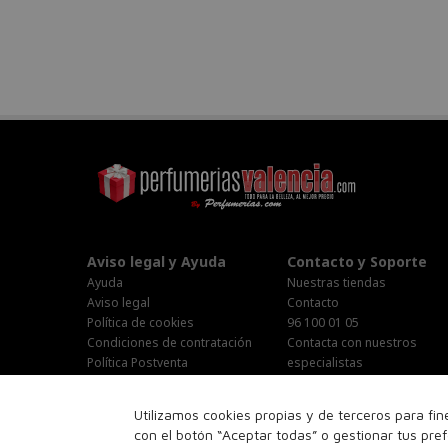
Aviso legal y Ayuda
Contacto y Soporte
Ayuda
Nuestras tiendas
Aviso legal
Contacto
Política de cookies
96 100 01 05
Condiciones de contratación
Contacta con nuestros
Política Postventa
especialistas
Stop Publi/Baja Publicitaria
Área Privada
Configurar Cookies
Horario Atención al cliente :
Utilizamos cookies propias y de terceros para fi
Lunes-Jueves : 9:00h-19:00h
con el botón “Aceptar todas” o gestionar tus pre
Viernes : 9:00h-14:00h