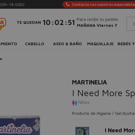
:00h-19:00h)
Contacta con nuestros especialista
Para recibir tu pedido
:
:
10
02
50
TE QUEDAN
MAÑANA Viernes 7
AMIENTO
CABELLO
ASEO & BAÑO
MAQUILLAJE
BEBÉS Y
a
MARTINELIA
I Need More Sp
Niños
Producto de Higiene / Gel Ducha
I Need Mor