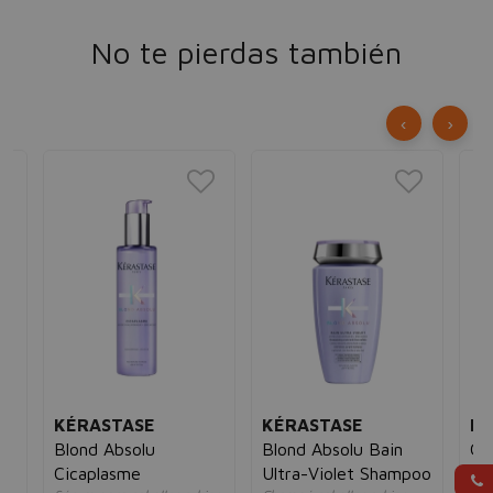
No te pierdas también
‹
›
KÉRASTASE
KÉRASTASE
KÉ
Blond Absolu
Blond Absolu Bain
Ge
m
Cicaplasme
Ultra-Violet Shampoo
Ch