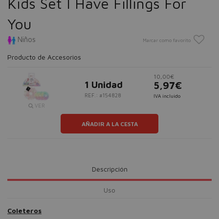
Kids Set I Have Fillings For
You
Niños
Marcar como favorito
Producto de Accesorios
10,00€
1 Unidad
5,97€
REF.: #154828
IVA incluido
VER
AÑADIR A LA CESTA
Descripción
Uso
Coleteros