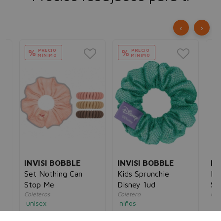
‹
›
PRECIO
PRECIO
%
%
MÍNIMO
MÍNIMO
INVISI BOBBLE
INVISI BOBBLE
R
Set Nothing Can
Kids Sprunchie
Pr
Stop Me
Disney 1ud
Sc
Coleteros
Coletero
Gel
Ac
unisex
niños
un
8€
18,00€
7,28€
12,00€
4,18€
25