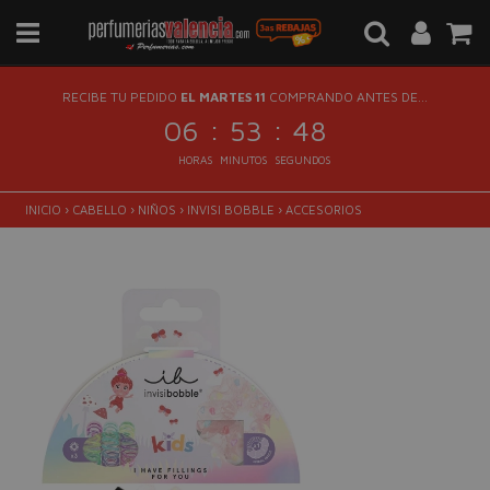
RECIBE TU PEDIDO
EL MARTES 11
COMPRANDO ANTES DE...
:
:
06
53
47
HORAS
MINUTOS
SEGUNDOS
INICIO
›
CABELLO
›
NIÑOS
›
INVISI BOBBLE
›
ACCESORIOS