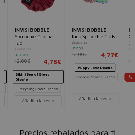
INVISI BOBBLE
INVISI BOBBLE
IN
Sprunchie Original
Kids Sprunchie 2uds
Co
Coleteros
1ud
Sp
niños
Coleteros
Cole
12,00€
4,77€
unisex
ni
8€
12,00€
4,78€
10
Puppy Love Diseño
e
Bikini Sea of Blues
Princess Moana Diseño
Diseño
ño
Recycling Rocks Diseño
Añadir a la cesta
Añadir a la cesta
Precios rebajados para ti