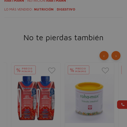
HARTMANN
NUTRICIÓN
HARTMANN
LO MÁS VENDIDO:
NUTRICIÓN
DIGESTIVO
No te pierdas también
‹
›
PRECIO
PRECIO
%
%
MÍNIMO
MÍNIMO