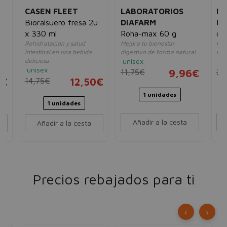
CASEN FLEET
LABORATORIOS
FA
Bioralsuero fresa 2u
DIAFARM
Pr
x 330 ml
Roha-max 60 g
ca
Rehidratación y salud
Mejora tu bienestar
For
intestinal en una bebida
digestivo de forma natural
uri
deliciosa
unisex
mu
unisex
11,75€
9,96€
29
0€
14,75€
12,50€
1 unidades
1 unidades
Añadir a la cesta
Añadir a la cesta
Precios rebajados para ti
‹
›