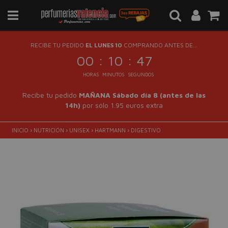
RECIBE TU PEDIDO
EL LUNES 10
COMPRANDO ANTES DE...
:
:
00
10
47
HORAS
MINUTOS
SEGUNDOS
Recibe tu pedido
MAÑANA Sábado día 8 (antes de las
14h)
por sólo 1.95 euros extra
INICIO
›
NUTRICIÓN
›
UNISEX
›
HARTMANN
›
DIGESTIVO