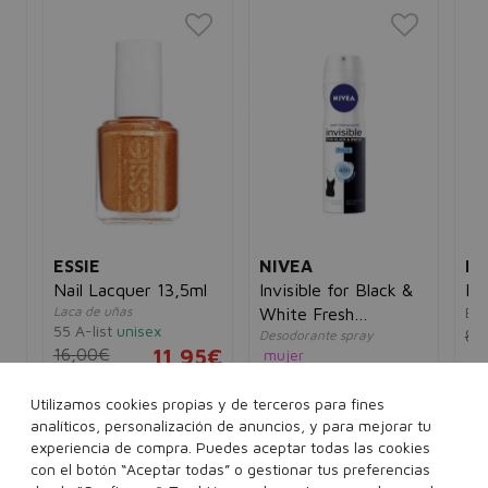
ESSIE
NIVEA
M
as
Nail Lacquer 13,5ml
Invisible for Black &
Bl
Laca de uñas
Ea
White Fresh
55 A-list
unisex
80
Desodorante spray
Deodorant Spray
16,00€
11,95€
ex
mujer
8€
4,00€
3,95€
Utilizamos cookies propias y de terceros para fines
analíticos, personalización de anuncios, y para mejorar tu
200 ml
Ver más...
experiencia de compra. Puedes aceptar todas las cookies
..
con el botón “Aceptar todas” o gestionar tus preferencias