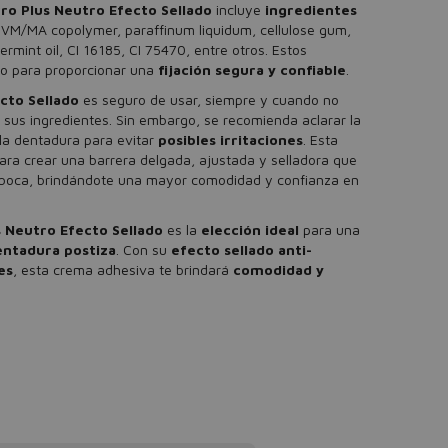
ro Plus Neutro Efecto Sellado
incluye
ingredientes
VM/MA copolymer, paraffinum liquidum, cellulose gum,
ermint oil, CI 16185, CI 75470, entre otros. Estos
to para proporcionar una
fijación segura y confiable
.
cto Sellado
es seguro de usar, siempre y cuando no
sus ingredientes. Sin embargo, se recomienda aclarar la
la dentadura para evitar
posibles irritaciones
. Esta
ra crear una barrera delgada, ajustada y selladora que
u boca, brindándote una mayor comodidad y confianza en
s Neutro Efecto Sellado
es la
elección ideal
para una
dentadura postiza
. Con su
efecto sellado anti-
es
, esta crema adhesiva te brindará
comodidad y