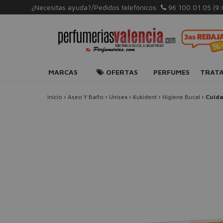
¿Necesitas ayuda?/Pedidos telefónicos:
96 100 01 05
(9
MARCAS
OFERTAS
PERFUMES
TRAT
Inicio
›
Aseo Y Baño
›
Unisex
›
Kukident
›
Higiene Bucal
›
Cuida