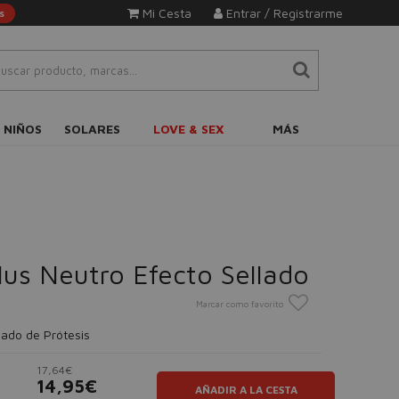
Mi Cesta
Entrar / Registrarme
s
 NIÑOS
SOLARES
LOVE & SEX
MÁS
lus Neutro Efecto Sellado
Marcar como favorito
dado de Prótesis
17,64€
14,95€
AÑADIR A LA CESTA