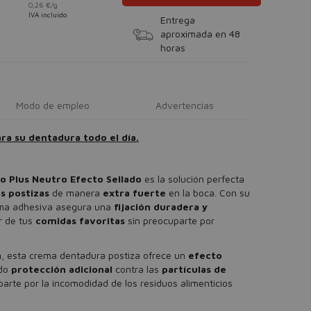
0,26 €/g
IVA incluido
Entrega
aproximada en 48
horas
Modo de empleo
Advertencias
ra su dentadura todo el día.
o Plus Neutro Efecto Sellado
es la solución perfecta
as postizas
de manera
extra fuerte
en la boca. Con su
ema adhesiva asegura una
fijación duradera y
ar de tus
comidas favoritas
sin preocuparte por
n
, esta crema dentadura postiza ofrece un
efecto
ndo
protección adicional
contra las
partículas de
arte por la
incomodidad de los residuos alimenticios