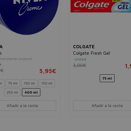
A
COLGATE
e
Colgate Fresh Gel
hidratante corporal
unisex
x
3,00€
1
0€
5,95€
75 ml
l
75 ml
150 ml
150 ml
250 ml
400 ml
Añadir a la cesta
Añadir a la cesta