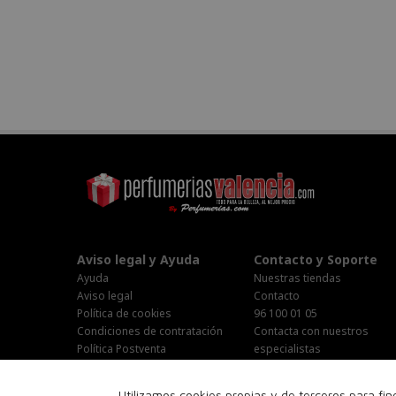
Aviso legal y Ayuda
Contacto y Soporte
Ayuda
Nuestras tiendas
Aviso legal
Contacto
Política de cookies
96 100 01 05
Condiciones de contratación
Contacta con nuestros
Política Postventa
especialistas
Stop Publi/Baja Publicitaria
Área Privada
Configurar Cookies
Horario Atención al cliente :
Utilizamos cookies propias y de terceros para fi