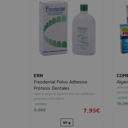
ERN
COM
ra
Fixodental Polvo Adhesivo
Algas
Adhesi
Prótesis Dentales
dentadu
Sonríe seguro todo el día con adhesión
unise
8,95€
potente y duradera
15,2
unisex
9,38€
7,95€
50 g