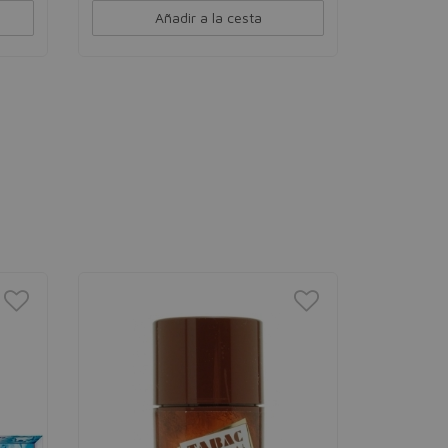
Añadir a la cesta
AXE
Axe Afri
Desodorant
hombre
4,00€