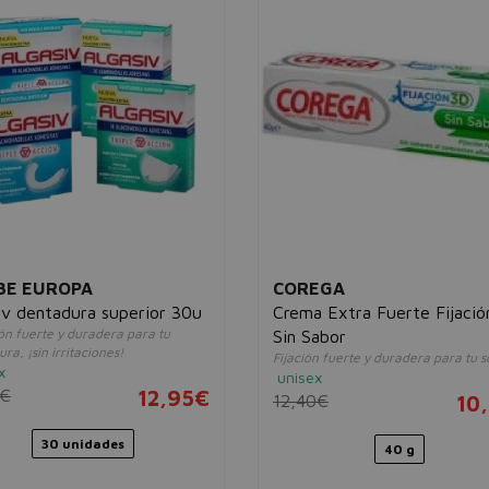
BE EUROPA
COREGA
iv dentadura superior 30u
Crema Extra Fuerte Fijació
ón fuerte y duradera para tu
Sin Sabor
ra, ¡sin irritaciones!
Fijación fuerte y duradera para tu s
x
unisex
8€
12,95€
12,40€
10
30 unidades
40 g