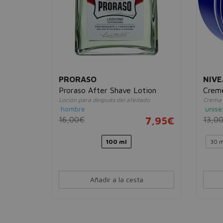
PRORASO
NIVE
Proraso After Shave Lotion
Crem
Loción para después del afeitado
Crema 
hombre
unise
3,95€
16,00€
7,95€
13,0
100 ml
30 m
Añadir a la cesta