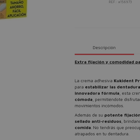
REF.: #156973
Descripción
Extra fijación y comodidad pa
La crema adhesiva
Kukident Pr
para
estabilizar las dentadur
innovadora fórmula
, esta cr
cómoda
, permitiéndote disfrut
movimientos incómodos.
Además de su
potente fijació
sellado anti-residuos
, brinda
comida
. No tendrás que preocup
atrapados en tu dentadura.