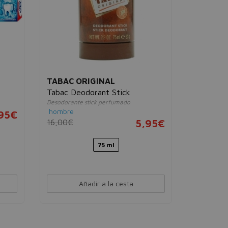
TABAC ORIGINAL
Tabac Deodorant Stick
Desodorante stick perfumado
hombre
,95€
16,00€
5,95€
75 ml
Añadir a la cesta