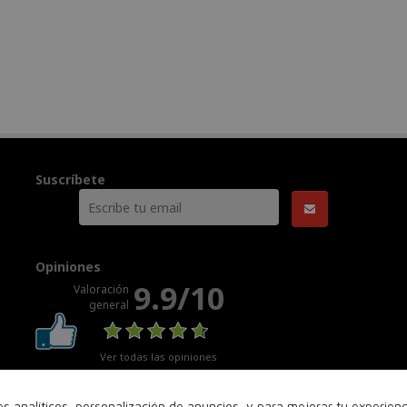
Suscríbete
Opiniones
9.9/10
Valoración
general
Ver todas las opiniones
nes analíticos, personalización de anuncios, y para mejorar tu experie