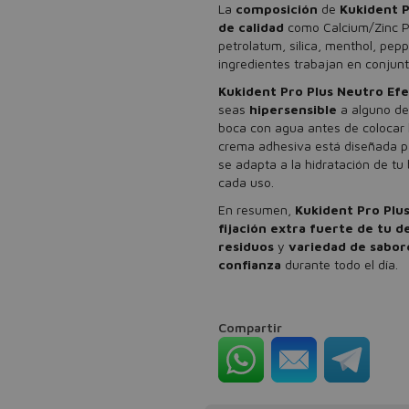
La
composición
de
Kukident P
de calidad
como Calcium/Zinc P
petrolatum, silica, menthol, pepp
ingredientes trabajan en conjun
Kukident Pro Plus Neutro Efe
seas
hipersensible
a alguno de 
boca con agua antes de colocar 
crema adhesiva está diseñada pa
se adapta a la hidratación de t
cada uso.
En resumen,
Kukident Pro Plu
fijación extra fuerte de tu 
residuos
y
variedad de sabor
confianza
durante todo el día.
Compartir