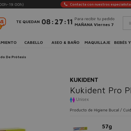
:00h-19:00h)
Contacta con nuestros especialista
Para recibir tu pedido
:
:
08
27
10
TE QUEDAN
MAÑANA Viernes 7
AMIENTO
CABELLO
ASEO & BAÑO
MAQUILLAJE
BEBÉS Y
do De Prótesis
KUKIDENT
Kukident Pro P
Unisex
Producto de Higiene Bucal / Cui
57g