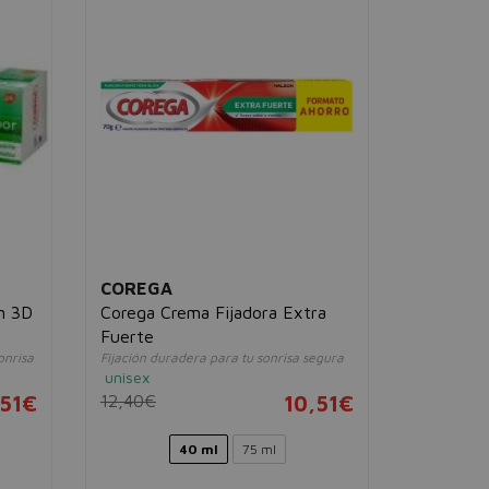
COREGA
KUKIDE
n 3D
Corega Crema Fijadora Extra
Kukident
Sujeción óp
Fuerte
sonrisa.
onrisa
Fijación duradera para tu sonrisa segura
unisex
unisex
17,64€
,51€
12,40€
10,51€
40 ml
75 ml