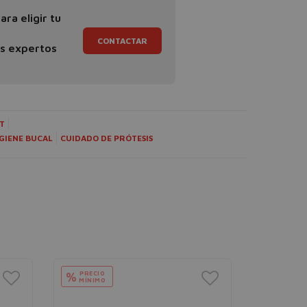
ra eligir tu
CONTACTAR
os expertos
T
GIENE BUCAL
CUIDADO DE PRÓTESIS
PRECIO
PRECIO
%
%
MÍNIMO
MÍNIMO