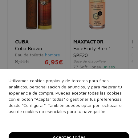
CUBA
MAXFACTOR
LA
Cuba Brown
FaceFinity 3 en 1
Ya
Eau de toilette
hombre
Ea
SPF20
8,00€
6,95€
50
Base de maquillaje
77 Soft Honey
unisex
5€
13,55€
10,95€
35 ml
100 ml
Utilizamos cookies propias y de terceros para fines
analíticos, personalización de anuncios, y para mejorar tu
experiencia de compra. Puedes aceptar todas las cookies
Ver más...
con el botón “Aceptar todas” o gestionar tus preferencias
desde “Configurar”. También puedes optar por rechazar el
Añadir a la cesta
Añadir a la cesta
uso de cookies no esenciales para tu navegación.
Aceptar todas