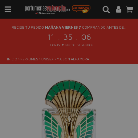
RECIBE TU PEDIDO
MAÑANA VIERNES 7
COMPRANDO ANTES DE...
:
:
11
35
06
HORAS
MINUTOS
SEGUNDOS
INICIO
›
PERFUMES
›
UNISEX
›
MAISON ALHAMBRA