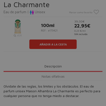
La Charmante
Eau de parfum |
Unisex
Marcar como favorito
39,00€
100ml
22,95€
REF.: #173421
0,23 €/ml
IVA incluido
VER
AÑADIR A LA CESTA
Descripción
Notas olfativas
Olvídate de las reglas, los límites y los obstáculos. El eau de
parfum unisex Maison Alhambra La Charmante es perfecto para
cualquier persona que no tenga miedo a destacar.