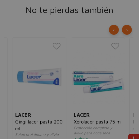
No te pierdas también
‹
›
LACER
LACER
LA
Gingi lacer pasta 200
Xerolacer pasta 75 ml
La
Protección completa y
ml
de
alivio para boca seca
l
Salud oral óptima y alivio
Pro
unisex