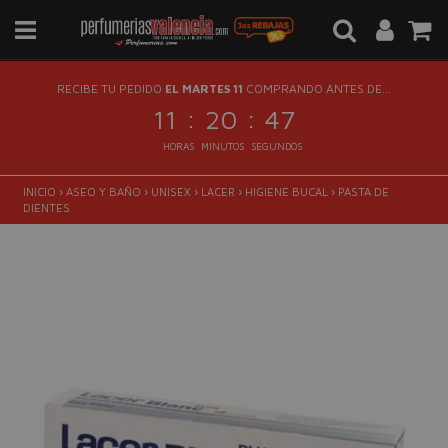
RECIBE TU PEDIDO
EL MARTES 11
COMPRANDO ANTES DE...
:
:
11
20
46
HORAS
MINUTOS
SEGUNDOS
INICIO
›
ASEO Y BAÑO
›
UNISEX
›
LACER
›
HIGIENE BUCAL
›
PASTA DE
DIENTES