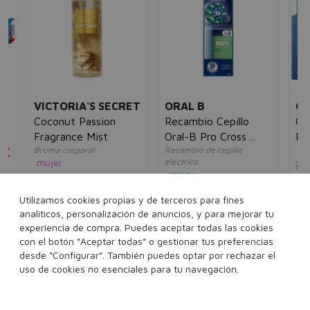
VICTORIA'S SECRET
ORAL B
GI
Coconut Passion
Recambio Cepillo
Gil
Fragrance Mist
Oral-B Pro Cross
Re
5€
Bruma corporal
Recambio de cepillo
ho
Action
mujer
eléctrico
38
unisex
30,00€
17,95€
32,00€
14,95€
Utilizamos cookies propias y de terceros para fines
250 ml
analíticos, personalización de anuncios, y para mejorar tu
2 unidades
4 unidades
experiencia de compra. Puedes aceptar todas las cookies
con el botón “Aceptar todas” o gestionar tus preferencias
desde “Configurar”. También puedes optar por rechazar el
Añadir a la cesta
Añadir a la cesta
uso de cookies no esenciales para tu navegación.