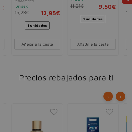
instantáneo
cari
11,21€
9,50€
unisex
un
5€
15,28€
12,95€
16
1 unidades
1 unidades
Añadir a la cesta
Añadir a la cesta
Precios rebajados para ti
‹
›