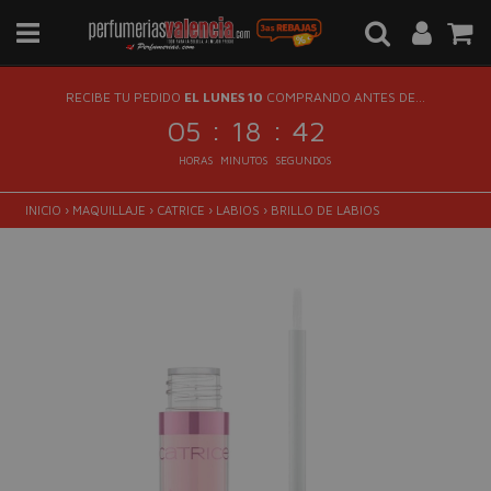
RECIBE TU PEDIDO
EL LUNES 10
COMPRANDO ANTES DE...
:
:
05
18
42
HORAS
MINUTOS
SEGUNDOS
INICIO
›
MAQUILLAJE
›
CATRICE
›
LABIOS
›
BRILLO DE LABIOS