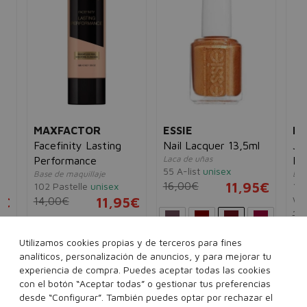
MAXFACTOR
ESSIE
ES
Facefinity Lasting
Nail Lacquer 13,5ml
Ju
Laca de uñas
Performance
Li
55 A-list
unisex
Base de maquillaje
Bril
16,00€
11,95€
102 Pastelle
unisex
102
Wa
5€
14,00€
11,95€
2,
Utilizamos cookies propias y de terceros para fines
Ver más...
analíticos, personalización de anuncios, y para mejorar tu
..
experiencia de compra. Puedes aceptar todas las cookies
con el botón “Aceptar todas” o gestionar tus preferencias
desde “Configurar”. También puedes optar por rechazar el
Añadir a la cesta
Añadir a la cesta