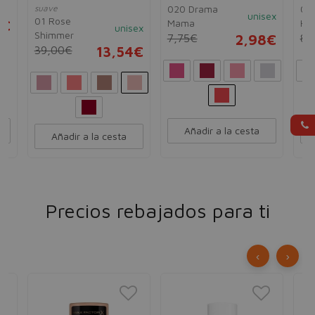
ex
suave
020 Drama
030
unisex
01 Rose
Mama
Hap
5€
unisex
Shimmer
7,75€
2,98€
8,
39,00€
13,54€
Añadir a la cesta
Añadir a la cesta
Precios rebajados para ti
‹
›