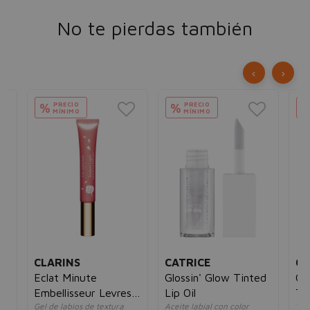
No te pierdas también
‹
›
PRECIO
PRECIO
%
%
MÍNIMO
MÍNIMO
CLARINS
CATRICE
CA
Eclat Minute
Glossin' Glow Tinted
Gl
Embellisseur Levres
Lip Oil
Ti
Gel de labios de textura
Aceite labial con color
Tint
12ml