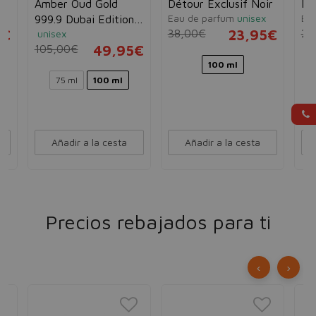
Amber Oud Gold
Détour Exclusif Noir
My
e
Eau de parfum
unisex
Ea
999.9 Dubai Edition
5€
38,00€
23,95€
21
unisex
Extrait de Parfum
105,00€
49,95€
100 ml
75 ml
100 ml
Añadir a la cesta
Añadir a la cesta
Precios rebajados para ti
‹
›