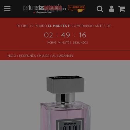
RECIBE TU PEDIDO
EL MARTES 11
COMPRANDO ANTES DE...
:
:
02
49
15
HORAS
MINUTOS
SEGUNDOS
INICIO
›
PERFUMES
›
MUJER
›
AL HARAMAIN