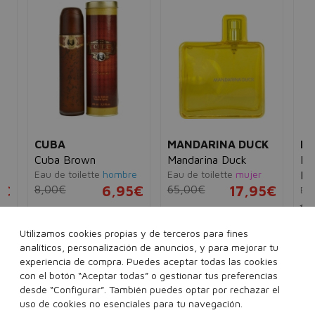
CUBA
MANDARINA DUCK
MA
Cuba Brown
Mandarina Duck
Ma
Eau de toilette
hombre
Eau de toilette
mujer
Bl
5€
8,00€
6,95€
65,00€
17,95€
Eau
45
35 ml
100 ml
100 ml
Utilizamos cookies propias y de terceros para fines
analíticos, personalización de anuncios, y para mejorar tu
experiencia de compra. Puedes aceptar todas las cookies
con el botón “Aceptar todas” o gestionar tus preferencias
desde “Configurar”. También puedes optar por rechazar el
Añadir a la cesta
Añadir a la cesta
uso de cookies no esenciales para tu navegación.