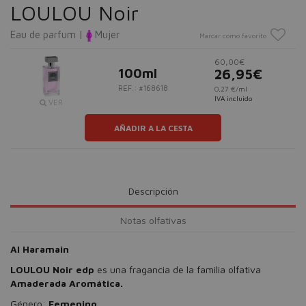
LOULOU Noir
Eau de parfum |
Mujer
Marcar como favorito
60,00€
100ml
26,95€
REF.: #168618
0,27 €/ml
IVA incluido
VER
AÑADIR A LA CESTA
Descripción
Notas olfativas
Al Haramain
LOULOU Noir edp
es una fragancia de la familia olfativa
Amaderada Aromática.
Género:
Femenino