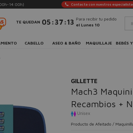
:00h-14:00h)
Contacta con nuestros especialista
Para recibir tu pedido
:
:
05
37
12
TE QUEDAN
el Lunes 10
AMIENTO
CABELLO
ASEO & BAÑO
MAQUILLAJE
BEBÉS Y
s
GILLETTE
Mach3 Maquinil
Recambios + N
Unisex
Producto de Afeitado / Maquinill