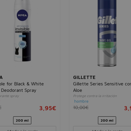
A
GILLETTE
ible for Black & White
Gillette Series Sensitive co
 Deodorant Spray
Aloe
rante spray
Protege contra la irritación
r
hombre
€
3,95€
10,00€
3,
200 ml
200 ml