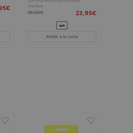
Lote de productos para afeitado
Maquinilla y
hombre
hombre
,95€
28,00€
23,95€
15,00€
set
1 ma
Añadir a la cesta