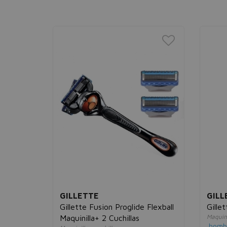
GILLETTE
GILL
Gillette Fusion Proglide Flexball
Gille
Maquini
Maquinilla+ 2 Cuchillas
homb