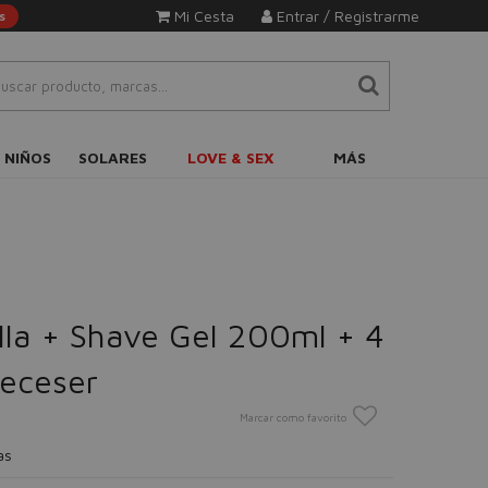
Mi Cesta
Entrar / Registrarme
s
 NIÑOS
SOLARES
LOVE & SEX
MÁS
la + Shave Gel 200ml + 4
eceser
Marcar como favorito
as