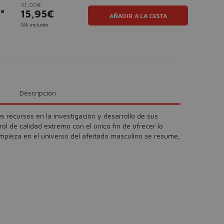
31,00€
la
15,95€
AÑADIR A LA CESTA
IVA incluido
Descripción
sus recursos en la investigación y desarrollo de sus
l de calidad extremo con el único fin de ofrecer lo
limpieza en el universo del afeitado masculino se resume,