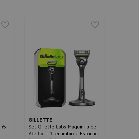
GILLETTE
GILLET
on5
Set Gillette Labs Maquinilla de
Gillette 
Afeitar + 1 recambio + Estuche
Maquinill