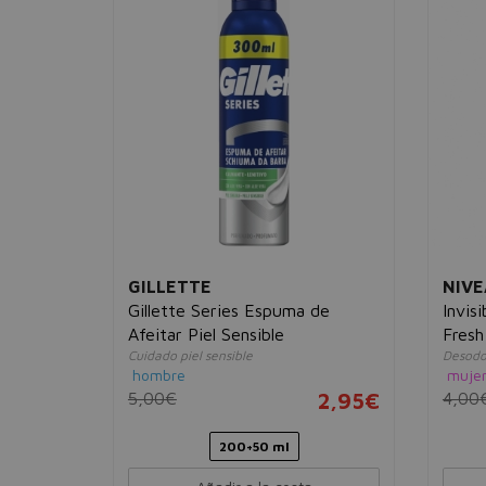
GILLETTE
NIVE
Gillette Series Espuma de
Invis
Afeitar Piel Sensible
Fresh
Cuidado piel sensible
Desodo
hombre
muje
2,95€
5,00€
2,95€
4,00
2 sets
200+50 ml