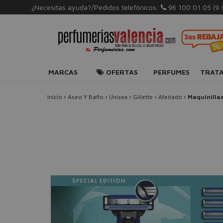
¿Necesitas ayuda?/Pedidos telefónicos:
96 100 01 05
(9
MARCAS
OFERTAS
PERFUMES
TRAT
Inicio
›
Aseo Y Baño
›
Unisex
›
Gillette
›
Afeitado
›
Maquinilla