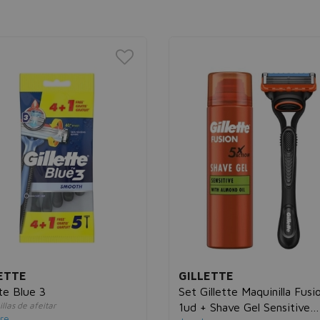
ETTE
GILLETTE
tte Blue 3
Set Gillette Maquinilla Fusi
llas de afeitar
1ud + Shave Gel Sensitive
re