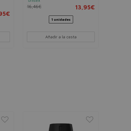
unisex
hombre
16,46€
13,95€
16,46€
,95€
1 unidades
Añadir a la cesta