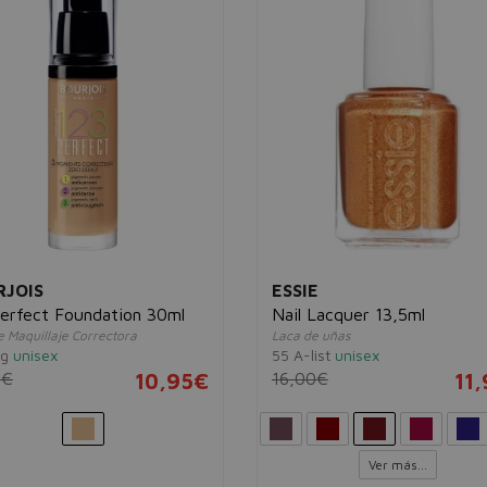
JOIS
ESSIE
erfect Foundation 30ml
Nail Lacquer 13,5ml
 Maquillaje Correctora
Laca de uñas
ig
unisex
55 A-list
unisex
0€
10,95€
16,00€
11
Ver más...