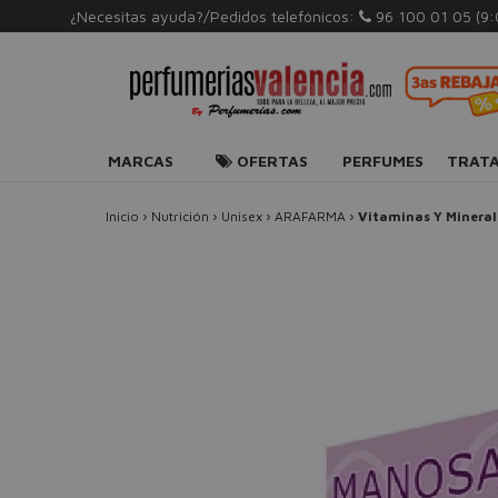
¿Necesitas ayuda?/Pedidos telefónicos:
96 100 01 05
(9
MARCAS
OFERTAS
PERFUMES
TRAT
Inicio
›
Nutrición
›
Unisex
›
ARAFARMA
›
Vitaminas Y Mineral