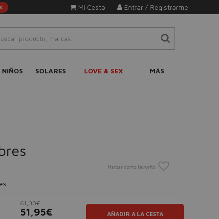
Mi Cesta
Entrar / Registrarme
s
 NIÑOS
SOLARES
LOVE & SEX
MÁS
bres
Marcar como favorito
es
61,30€
51,95€
AÑADIR A LA CESTA