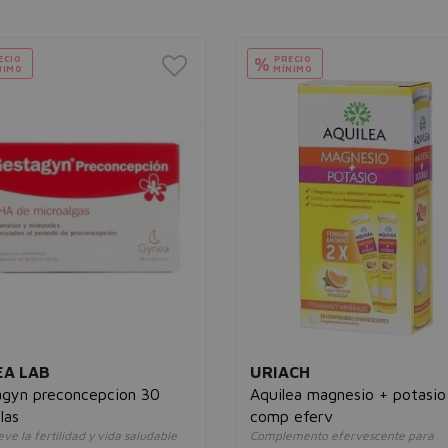
ECIO
PRECIO
%
NIMO
MÍNIMO
A LAB
URIACH
gyn preconcepcion 30
Aquilea magnesio + potasio
las
comp eferv
e la fertilidad y vida saludable
Complemento efervescente para