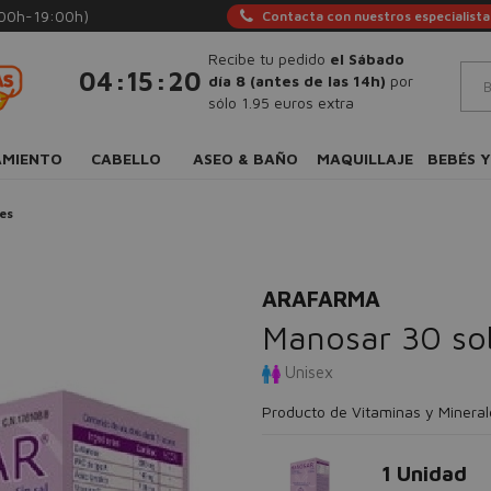
:00h-19:00h)
Contacta con nuestros especialista
Recibe tu pedido
el Sábado
:
:
04
15
19
día 8 (antes de las 14h)
por
sólo 1.95 euros extra
AMIENTO
CABELLO
ASEO & BAÑO
MAQUILLAJE
BEBÉS Y
es
ARAFARMA
Manosar 30 so
Unisex
Producto de Vitaminas y Mineral
1 Unidad