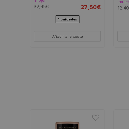
mujer
muje
32,45€
27,50€
12,4
17,95€
1 unidades
Añadir a la cesta