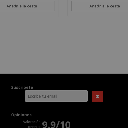
Añadir a la cesta
Añadir a la cesta
Suscríbete
Opiniones
9.9/10
Valoración
general