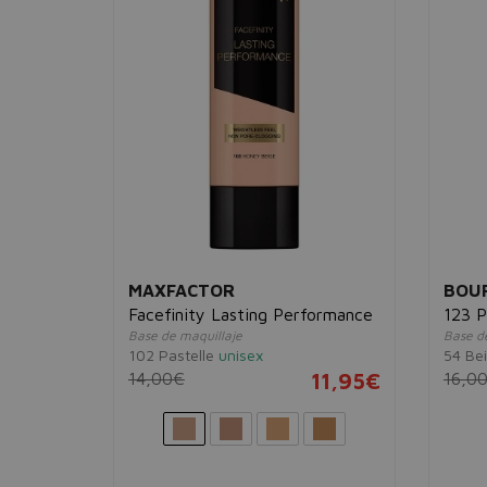
MAXFACTOR
BOUR
Facefinity Lasting Performance
123 P
Base de maquillaje
Base de
102 Pastelle
unisex
54 Be
23,95€
14,00€
11,95€
16,0
 ml