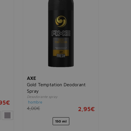
REDUMO
Forte Re
Emulsión re
hombre
27,00€
AXE
Gold Temptation Deodorant
Spray
Desodorante spray
,95€
hombre
4,00€
2,95€
150 ml