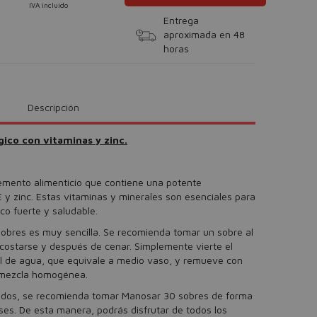
IVA incluido
Entrega
aproximada en 48
horas
Descripción
ico con vitaminas y zinc.
mento alimenticio que contiene una potente
 y zinc. Estas vitaminas y minerales son esenciales para
o fuerte y saludable.
obres es muy sencilla. Se recomienda tomar un sobre al
costarse y después de cenar. Simplemente vierte el
l de agua, que equivale a medio vaso, y remueve con
 mezcla homogénea.
tados, se recomienda tomar Manosar 30 sobres de forma
es. De esta manera, podrás disfrutar de todos los