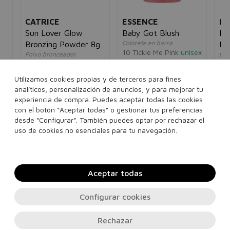
CATRICE
ESSENCE
MA
Sun Lover Glow
Baby Got Blush
In
Colorete en barra
Bronzing Powder 8g
Pe
10 Tickle Me Pink
unisex
Polvo bronceador
Bas
5,00€
3,95€
010 Sun-Kissed
per
unisex
05
Bronce
5€
Utilizamos cookies propias y de terceros para fines
14
9,44€
5,95€
analíticos, personalización de anuncios, y para mejorar tu
experiencia de compra. Puedes aceptar todas las cookies
con el botón “Aceptar todas” o gestionar tus preferencias
desde “Configurar”. También puedes optar por rechazar el
Añadir a la cesta
Añadir a la cesta
uso de cookies no esenciales para tu navegación.
Aceptar todas
Configurar cookies
Rechazar
Contacto, soporte e información legal