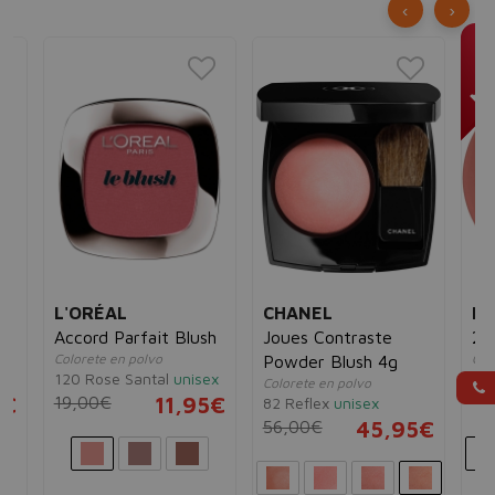
‹
›
L'ORÉAL
CHANEL
M
2g
Accord Parfait Blush
Joues Contraste
20
s
Colorete en polvo
Col
Powder Blush 4g
x
120 Rose Santal
unisex
40
Colorete en polvo
5€
19,00€
11,95€
17
82 Reflex
unisex
56,00€
45,95€