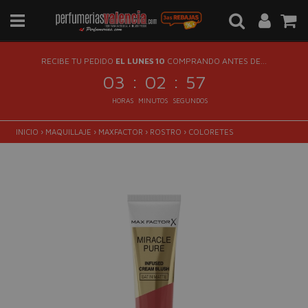
RECIBE TU PEDIDO
EL LUNES 10
COMPRANDO ANTES DE...
:
:
03
02
56
HORAS
MINUTOS
SEGUNDOS
INICIO
›
MAQUILLAJE
›
MAXFACTOR
›
ROSTRO
›
COLORETES