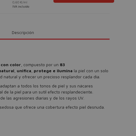
0,60 €/ml
IVA incluido
Descripción
r
con color
, compuesto por un
83
natural
,
unifica
,
protege e ilumina
la piel con un solo
d natural y ofrecer un precioso resplandor cada día.
daptan a todos los tonos de piel y sus nácares
l de la piel para un sutil efecto resplandeciente.
e las agresiones diarias y de los rayos UV.
 sedosa que ofrece una cobertura efecto piel desnuda.