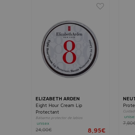
ELIZABETH ARDEN
NEU
ntour
Eight Hour Cream Lip
Prote
Cuidado
Protectant
unise
ontorno
Bálsamo protector de labios
7,80
unisex
32,95€
24,00€
8,95€