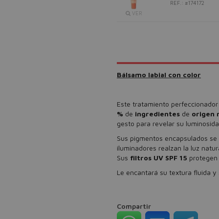
REF.: #174172
VER
Bálsamo labial con color
Este tratamiento perfeccionado
%
de
ingredientes
de
origen 
gesto para revelar su luminosida
Sus pigmentos encapsulados se a
iluminadores realzan la luz natura
Sus
filtros UV SPF 15
protegen d
Le encantará su textura fluida y
Compartir