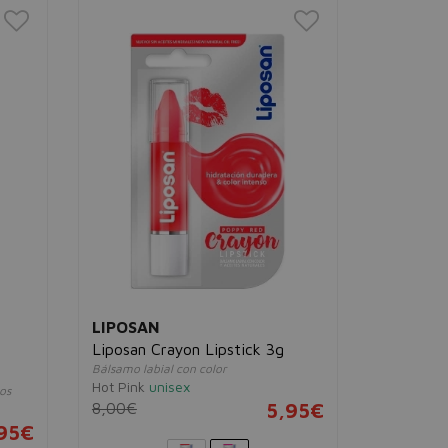
LIPOSAN
DR. HA
Liposan Crayon Lipstick 3g
Crema La
Bálsamo labial con color
Bálsamo lab
Hot Pink
unisex
unisex
os
8,00€
5,95€
15,00€
95€