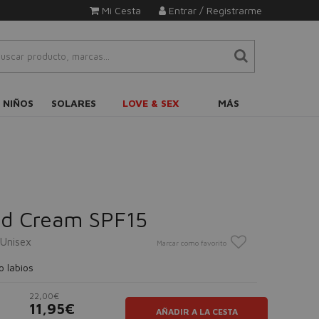
Mi Cesta
Entrar / Registrarme
 NIÑOS
SOLARES
LOVE & SEX
MÁS
ed Cream SPF15
Unisex
Marcar como favorito
o labios
22,00€
11,95€
AÑADIR A LA CESTA