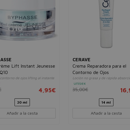
ASSE
CERAVE
rème Lift Instant Jeunesse
Crema Reparadora para el
 Q10
Contorno de Ojos
ontorno de ojos lifting al instante
Loción no grasa y de rápida absorci
r
unisex
€
4,95€
35,00€
16
20 ml
14 ml
Añadir a la cesta
Añadir a la cesta