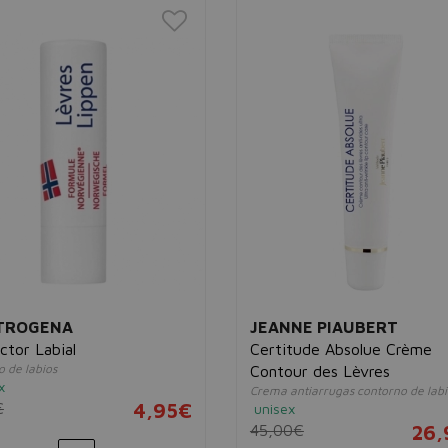
TROGENA
JEANNE PIAUBERT
ctor Labial
Certitude Absolue Crème
 de labios
Contour des Lèvres
x
Crema antiarrugas contorno de labi
€
4,95€
unisex
45,00€
26,