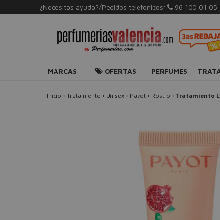
¿Necesitas ayuda?/Pedidos telefónicos:
96 100 01 05
MARCAS
OFERTAS
PERFUMES
TRAT
Inicio
›
Tratamiento
›
Unisex
›
Payot
›
Rostro
›
Tratamiento L