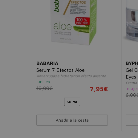
BABARIA
BYPH
Serum 7 Efectos Aloe
Gel C
dora
Antiarrugas e hidratación efecto alisante
Eyes
unisex
Crema c
17,95€
10,00€
7,95€
muje
6,00
50 ml
Añadir a la cesta