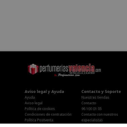
Aviso legal y Ayuda
Contacto y Soporte
Ayuda
Nuestras tiendas
Aviso legal
Contacto
Política de cookies
96 100 01 05
Condiciones de contratación
Contacta con nuestros
Política Postventa
especialistas
Stop Publi/Baja Publicitaria
Área Privada