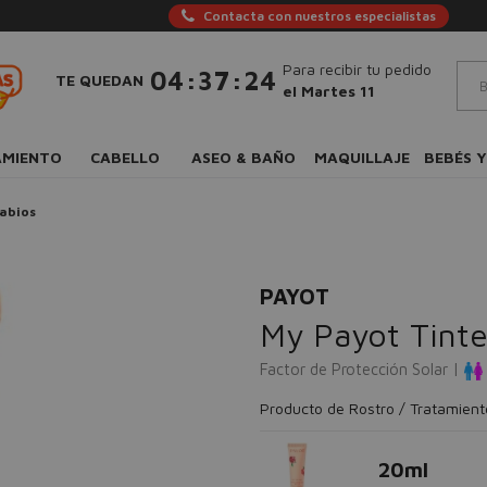
Contacta con nuestros especialistas
Para recibir tu pedido
:
:
04
37
23
TE QUEDAN
el Martes 11
AMIENTO
CABELLO
ASEO & BAÑO
MAQUILLAJE
BEBÉS Y
abios
PAYOT
My Payot Tint
Factor de Protección Solar |
Producto de Rostro / Tratamient
20ml