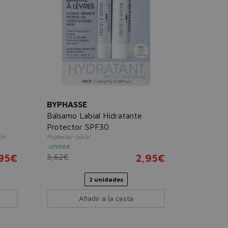
unisex
3,00€
BYPHASSE
Bálsamo Labial Hidratante
Protector SPF30
ón
Protector labial
unisex
,95€
3,62€
2,95€
2 unidades
Añadir a la cesta