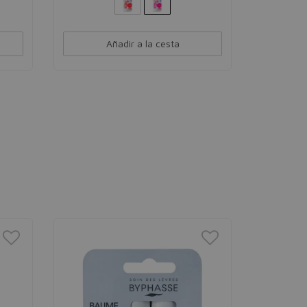
Añadir a la cesta
LIPOSA
Liposan 
Bálsamo lab