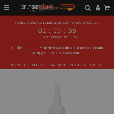
RECIBE TU PEDIDO
EL LUNES 10
COMPRANDO ANTES DE...
:
:
02
29
36
HORAS
MINUTOS
SEGUNDOS
Recibe tu pedido
MAÑANA Sábado día 8 (antes de las
14h)
por sólo 1.95 euros extra
INICIO
›
CABELLO
›
UNISEX
›
SCHWARZKOPF
›
TRATAMIENTO
›
LOCIONES