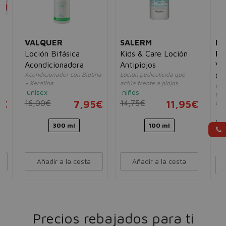
VALQUER
SALERM
L'
 0
Loción Bifásica
Kids & Care Loción
PR
Acondicionadora
Antipiojos
Vi
Acondicionador con Biotina
Loción pediculicida que
Co
+ Keratina
actúa frente a piojos
Con
Pr
unisex
niños
bril
5€
16,00€
7,95€
14,75€
11,95€
col
un
50
300 ml
100 ml
Añadir a la cesta
Añadir a la cesta
Precios rebajados para ti