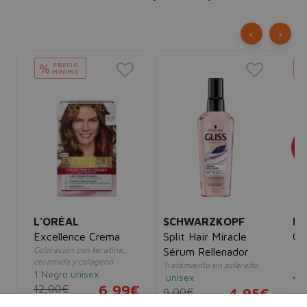
‹
›
PRECIO
%
MÍNIMO
L'ORÉAL
SCHWARZKOPF
L'
Excellence Crema
Split Hair Miracle
Cr
Coloración con keratina,
Tra
Sérum Rellenador
ceramida y colageno
un
Tratamiento sin aclarado
1 Negro
unisex
40
unisex
12,00€
6,99€
9,00€
4,95€
5€