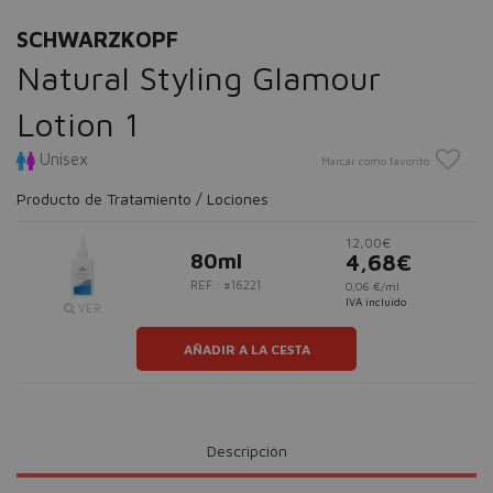
SCHWARZKOPF
Natural Styling Glamour
Lotion 1
Unisex
Marcar como favorito
Producto de Tratamiento / Lociones
12,00€
80ml
4,68€
REF.: #16221
0,06 €/ml
IVA incluido
VER
AÑADIR A LA CESTA
Descripción