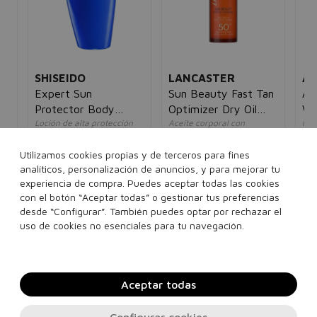
SHISEIDO
LANCASTER
AN
ay
Expert Sun
Sun Beauty Fast Tan
Aq
Protector Body
Optimizer Dry Oil
Wa
Loción de alta protección
Aceite corporal con
Pro
Lotion SPF50+
SPF50
Re
unisex
protección Solar SPF50
un
Bo
unisex
5€
56,00€
32,95€
34
Utilizamos cookies propias y de terceros para fines
39,10€
19,95€
analíticos, personalización de anuncios, y para mejorar tu
experiencia de compra. Puedes aceptar todas las cookies
50 ml
150 ml
150 ml
con el botón “Aceptar todas” o gestionar tus preferencias
desde “Configurar”. También puedes optar por rechazar el
Añadir a la cesta
Añadir a la cesta
uso de cookies no esenciales para tu navegación.
Aceptar todas