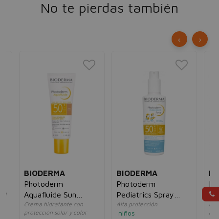
No te pierdas también
‹
›
BIODERMA
BIODERMA
BI
un
Photoderm
Photoderm
Ph
nga
Aquafluide Sun
Pediatrics Spray
SP
Crema hidratante con
Alta protección
Pro
Active Defense
SPF50+
protección solar y color
niños
ant
SPF50+