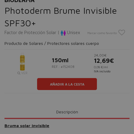
Photoderm Brume Invisible
SPF30+
Factor de Protección Solar |
Unisex
Marcar como favorito
Producto de Solares / Protectores solares cuerpo
24,00€
150ml
12,69€
REF.: #152408
0,08 €/ml
IVA incluido
VER
AÑADIR A LA CESTA
Descripción
Bruma solar invisible