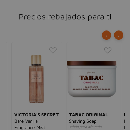
Precios rebajados para ti
‹
›
VICTORIA'S SECRET
TABAC ORIGINAL
R
Bare Vanilla
Shaving Soap
Inv
Jabón para afeitado
Fragrance Mist
De