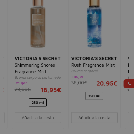
ET
VICTORIA'S SECRET
VICTORIA'S SECRET
VI
Shimmering Shores
Rush Fragrance Mist
Pe
Bruma corporal
Fragrance Mist
Mi
mujer
ada
Bruma corporal perfumada
Bru
38,00€
20,95€
mujer
un
5€
28,00€
18,95€
25
250 ml
250 ml
Añadir a la cesta
Añadir a la cesta