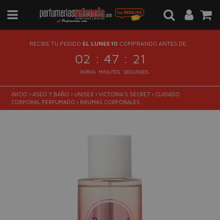
RECIBE TU PEDIDO
EL LUNES 10
COMPRANDO ANTES DE...
:
:
02
47
20
HORAS
MINUTOS
SEGUNDOS
INICIO
›
ASEO Y BAÑO
›
UNISEX
›
VICTORIA'S SECRET
›
CUIDADO
CORPORAL PERFUMADO
›
BRUMAS CORPORALES