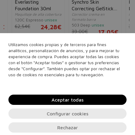
Everlasting
Synchro Skin
Hy
Foundation 30ml
Correcting GelStick
Ma
Maquillaje de alta cobertura
Corrector crema en
Más
Concealer
120C Espresso
unisex
formato barra
01 
503 Deep
unisex
5€
62,54€
24,28€
38
39,00€
17,05€
Utilizamos cookies propias y de terceros para fines
analíticos, personalización de anuncios, y para mejorar tu
experiencia de compra. Puedes aceptar todas las cookies
con el botón “Aceptar todas” o gestionar tus preferencias
desde “Configurar”. También puedes optar por rechazar el
Añadir a la cesta
Añadir a la cesta
uso de cookies no esenciales para tu navegación.
Aceptar todas
Configurar cookies
Rechazar
Contacto, soporte e información legal