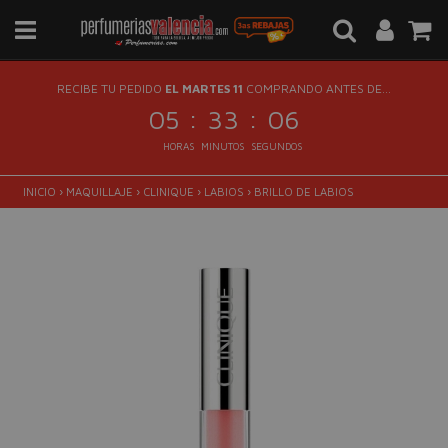
RECIBE TU PEDIDO
EL MARTES 11
COMPRANDO ANTES DE...
:
:
05
33
05
HORAS
MINUTOS
SEGUNDOS
INICIO
›
MAQUILLAJE
›
CLINIQUE
›
LABIOS
›
BRILLO DE LABIOS