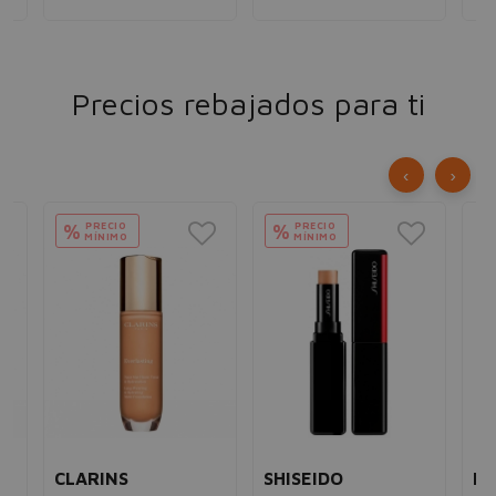
Precios rebajados para ti
‹
›
PRECIO
PRECIO
%
%
MÍNIMO
MÍNIMO
CLARINS
SHISEIDO
L