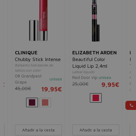
CLINIQUE
ELIZABETH ARDEN
L'
Chubby Stick Intense
Beautiful Color
Inf
Bálsamo hidratante de
Liquid Lip 2,4ml
To
labios con color
Labial líquido
Bril
08 Grandpest
Red Door Vip
unisex
404
unisex
Grape
Co
5€
25,00€
9,95€
45,00€
19,95€
17
Añadir a la cesta
Añadir a la cesta