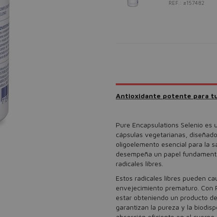
REF.: #157482
Antioxidante potente para tu
Pure Encapsulations Selenio es u
cápsulas vegetarianas, diseñado 
oligoelemento esencial para la s
desempeña un papel fundamental 
radicales libres.
Estos radicales libres pueden cau
envejecimiento prematuro. Con P
estar obteniendo un producto de
garantizan la pureza y la biodisp
absorción eficiente en el cuerpo.