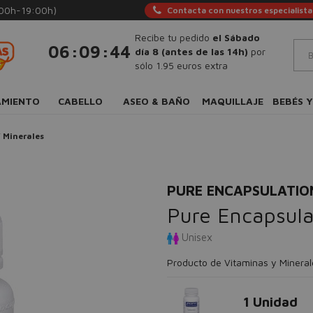
:00h-19:00h)
Contacta con nuestros especialista
Recibe tu pedido
el Sábado
:
:
06
09
43
día 8 (antes de las 14h)
por
sólo 1.95 euros extra
AMIENTO
CABELLO
ASEO & BAÑO
MAQUILLAJE
BEBÉS Y
 Minerales
PURE ENCAPSULATIO
Pure Encapsula
Unisex
Producto de Vitaminas y Mineral
1 Unidad