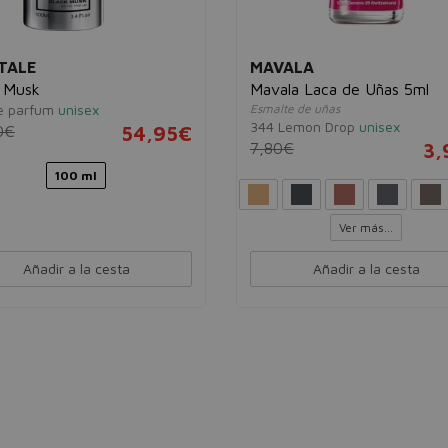
TALE
MAVALA
 Musk
Mavala Laca de Uñas 5ml
e parfum
unisex
Esmalte de uñas
344 Lemon Drop
unisex
0€
54,95€
7,80€
3,
100 ml
Ver más...
Añadir a la cesta
Añadir a la cesta