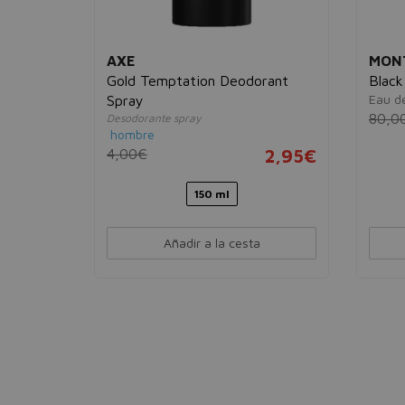
NEL
AXE
MON
Gold Temptation Deodorant
Black
Eau d
Spray
80,0
Desodorante spray
10,95€
hombre
4,00€
2,95€
150 ml
Añadir a la cesta