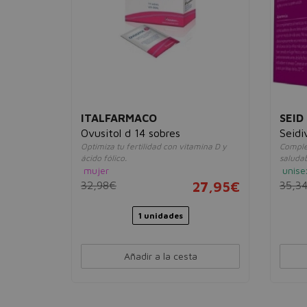
ITALFARMACO
SEID
midos
Ovusitol d 14 sobres
Seidi
Optimiza tu fertilidad con vitamina D y
Comple
ácido fólico.
saluda
on vitamina
mujer
unise
32,98€
27,95€
35,3
11,95€
1 unidades
Añadir a la cesta