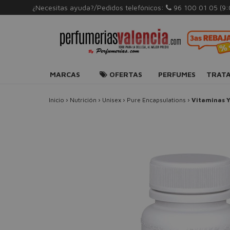
¿Necesitas ayuda?/Pedidos telefónicos:
96 100 01 05
(9
MARCAS
OFERTAS
PERFUMES
TRAT
Inicio
›
Nutrición
›
Unisex
›
Pure Encapsulations
›
Vitaminas Y