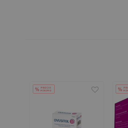
PRECIO
PR
%
%
MÍNIMO
MÍ