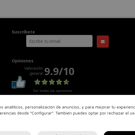
Suscríbete
Opiniones
9.9/10
Valoración
general
Ver todas las opiniones
nes analíticos, personalización de anuncios, y para mejorar tu experie
ferencias desde “Configurar”. También puedes optar por rechazar el u