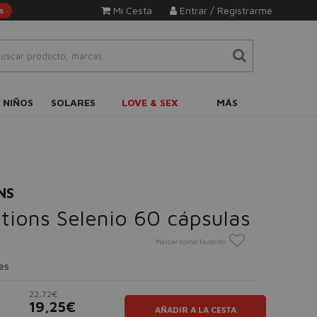
Mi Cesta
Entrar / Registrarme
s
 NIÑOS
SOLARES
LOVE & SEX
MÁS
NS
tions Selenio 60 cápsulas
Marcar como favorito
es
22,72€
19,25€
AÑADIR A LA CESTA