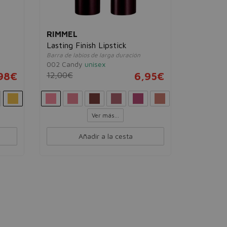
RIMMEL
Lasting Finish Lipstick
Barra de labios de larga duración
002 Candy
unisex
98€
12,00€
6,95€
Ver más...
Añadir a la cesta