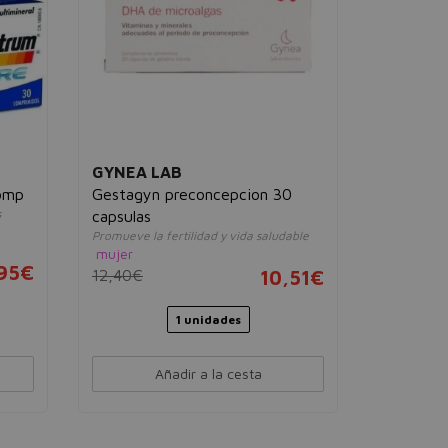
GYNEA LAB
VITALDI
omp
Gestagyn preconcepcion 30
Vitamina
s
Actúa como 
capsulas
unisex
Promueve la fertilidad y vida saludable
19,00€
mujer
,95€
12,40€
10,51€
1 unidades
Añadir a la cesta