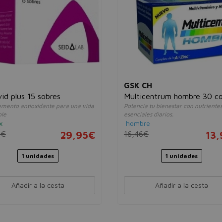
GSK CH
vid plus 15 sobres
Multicentrum hombre 30 c
mento antioxidante para una vida
Potencia tu bienestar con nutriente
ble
esenciales diarios.
x
hombre
4€
29,95€
16,46€
13
1 unidades
1 unidades
Añadir a la cesta
Añadir a la cesta