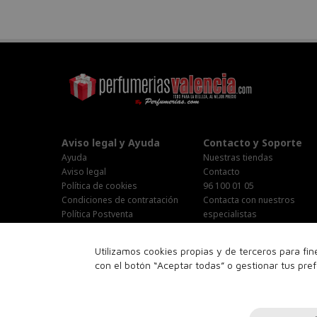
Aviso legal y Ayuda
Contacto y Soporte
Ayuda
Nuestras tiendas
Aviso legal
Contacto
Política de cookies
96 100 01 05
Condiciones de contratación
Contacta con nuestros
Política Postventa
especialistas
Stop Publi/Baja Publicitaria
Área Privada
Configurar Cookies
Horario Atención al cliente :
Utilizamos cookies propias y de terceros para fi
Lunes-Jueves : 9:00h-19:00h
con el botón “Aceptar todas” o gestionar tus pre
Viernes : 9:00h-14:00h
Sabado : 10:00h-15:00h
16:00h-18:00h