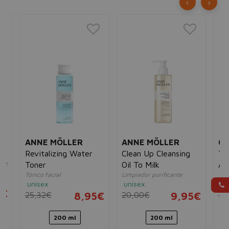
‹
›
ANNE MÖLLER
ANNE MÖLLER
CL
Revitalizing Water
Clean Up Cleansing
Tó
nte
Toner
Oil To Milk
An
Tónico facial
Limpiador purificante
Tón
P.
unisex
unisex
mu
5€
25,32€
8,95€
20,00€
9,95€
7,
200 ml
200 ml