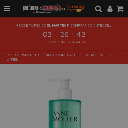
RECIBE TU PEDIDO
EL MARTES 11
COMPRANDO ANTES DE...
:
:
03
26
42
HORAS
MINUTOS
SEGUNDOS
INICIO
›
TRATAMIENTO
›
UNISEX
›
ANNE MÖLLER
›
ROSTRO
›
LIMPIEZA DE
LA PIEL