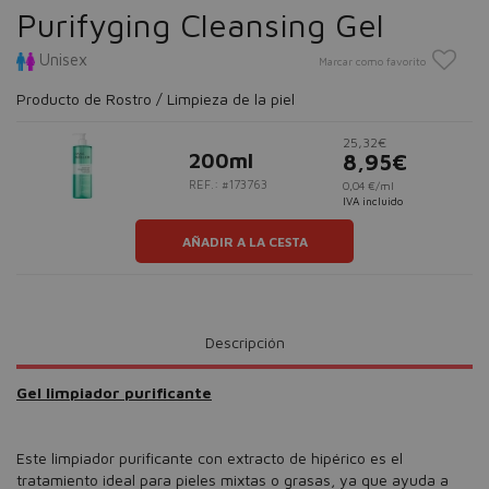
Purifyging Cleansing Gel
Unisex
Marcar como favorito
Producto de Rostro / Limpieza de la piel
25,32€
200ml
8,95€
REF.: #173763
0,04 €/ml
IVA incluido
AÑADIR A LA CESTA
Descripción
Gel limpiador purificante
Este limpiador purificante con extracto de hipérico es el
tratamiento ideal para pieles mixtas o grasas, ya que ayuda a