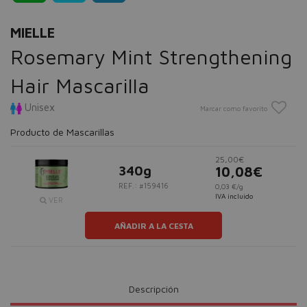
MIELLE
Rosemary Mint Strengthening
Hair Mascarilla
Unisex
Marcar como favorito
Producto de Mascarillas
25,00€
340g
10,08€
REF.: #159416
0,03 €/g
IVA incluido
VER
AÑADIR A LA CESTA
Descripción