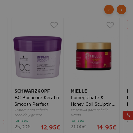
‹
›
SCHWARZKOPF
MIELLE
MA
BC Bonacure Keratin
Pomegranate &
Ma
la
Smooth Perfect
Honey Coil Sculpting
Ma
Tratamiento cabello
Mascarilla para cabello
Apo
Custard
rebelde y grueso
rizado
un
unisex
unisex
5€
37
25,00€
12,95€
21,00€
14,95€