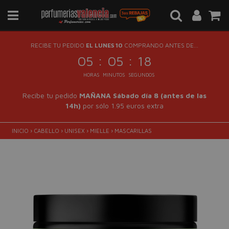
RECIBE TU PEDIDO
EL LUNES 10
COMPRANDO ANTES DE...
:
:
05
05
17
HORAS
MINUTOS
SEGUNDOS
Recibe tu pedido
MAÑANA Sábado día 8 (antes de las
14h)
por sólo 1.95 euros extra
INICIO
›
CABELLO
›
UNISEX
›
MIELLE
›
MASCARILLAS