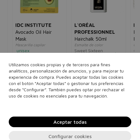
IDC INSTITUTE
L'ORÉAL
N
Avocado Oil Hair
PROFESSIONNEL
Mas
Mask
Hairchalk 50ml
Ex
Mascarilla capilar
Esmalte de color
Cui
unisex
Sweet Sixteen
cab
unisex
un
Pink
5€
1,20€
0,95€
10
15,00€
10,95€
Utilizamos cookies propias y de terceros para fines
analíticos, personalización de anuncios, y para mejorar tu
25 ml
experiencia de compra. Puedes aceptar todas las cookies
con el botón “Aceptar todas” o gestionar tus preferencias
desde “Configurar”. También puedes optar por rechazar el
Añadir a la cesta
Añadir a la cesta
uso de cookies no esenciales para tu navegación.
Aceptar todas
Configurar cookies