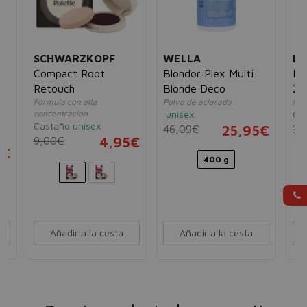
SCHWARZKOPF
WELLA
BI
Compact Root
Blondor Plex Multi
Bo
Retouch
Blonde Deco
24
Fórmula con alta
Polvo de aclarado
Mez
s
concentración
unisex
Gri
Castaño
unisex
46,09€
25,95€
3,
9,00€
4,95€
3€
400 g
Añadir a la cesta
Añadir a la cesta