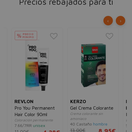
Precios rebajados para ti
‹
›
PRECIO
%
MÍNIMO
REVLON
KERZO
L'
Pro You Permanent
Gel Crema Colorante
PR
Crema colorante sin
Hair Color 90ml
Ha
amoníaco
Coloración permanente
Esm
40 Castaño
hombre
7.66/7RR
unisex
Swe
13,00€
8,95€
Pin
11,00€