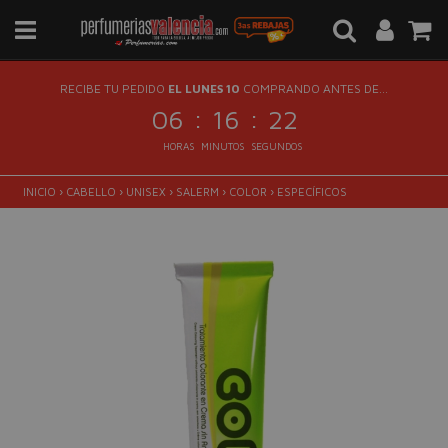
RECIBE TU PEDIDO
EL LUNES 10
COMPRANDO ANTES DE...
:
:
06
16
21
HORAS
MINUTOS
SEGUNDOS
INICIO
›
CABELLO
›
UNISEX
›
SALERM
›
COLOR
›
ESPECÍFICOS